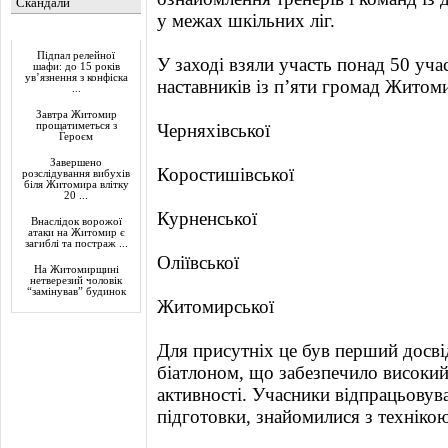
Скандали
у межах шкільних ліг.
Актуально
Підпал релейної
У заході взяли участь понад 50 учас
шафи: до 15 років
ув’язнення з конфіска
наставників із п’яти громад Житом
...
Завтра Житомир
прощатиметься з
Черняхівської
Героєм
Завершено
Коростишівської
розслідування вибухів
біля Житомира влітку
20 ...
Курненської
Внаслідок ворожої
атаки на Житомир є
загиблі та постраж ...
Оліївської
На Житомирщині
нетверезий чоловік
“замінував” будинок
Житомирської
Для присутніх це був перший досві
біатлоном, що забезпечило високий 
активності. Учасники відпрацьовува
підготовки, знайомилися з техніко