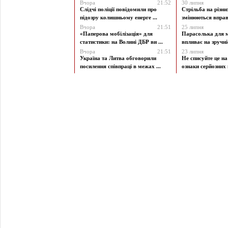
Вчора
21:52
30 липня
Слідчі поліції повідомили про
Стрільба на різни
підозру колишньому енерге ...
змінюються вправи
Вчора
21:51
25 липня
«Паперова мобілізація» для
Парасолька для м
статистики: на Волині ДБР ви ...
впливає на зручніст
Вчора
21:51
23 липня
Україна та Литва обговорили
Не списуйте це на
посилення співпраці в межах ...
ознаки серйозних 