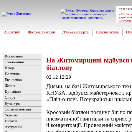
17.06.2026
«Ми не м
українсь
залежить
Аналітика
Фоторепортажи
Думка експерта
Власна думка
Огл
Головна
Новини
»
Обласні новини
Всі новини
На Житомирщині відбувся м
Топ-новини
біатлону
Влада
Політика
02.12 12:29
Економіка
Днями, на базі Житомирського тех
Життя
Кримінал
КНУБА, відбувся майстер-клас з кр
Спорт
«Пліч-о-пліч. Всеукраїнські шкільні
Культура
Обласні новини
Кросовий біатлон поєднує біг по пер
Україна
пневматичної гвинтівки та сприяє р
Цитати
й концентрації. Проведений майсте
Актуально
ознайомлення тренерів і команд із