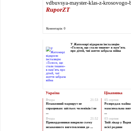
vdbuvsya-mayster-klas-z-krosovogo-
RuporZT
Коментарів: 0
Фоторепортаж
У Житомирі відкрили інсталяцію
«Голоси, що стали тишею» в пам’ять
про дітей, чиї життя забрала війна
Україна
Цікавинка
Вчора
21:53
05 серпня
Незаконний маршрут не
Розпродаж майна 
спрацював: шістьох чоловіків і пе
максимальна виг
...
...
Вчора
21:52
03 серпня
Прикордонники викрили схему
Твій лікар у Варш
незаконного виготовлення до ...
всієї родини