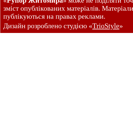
«
Рупор Житомира
» може не поділяти точ
зміст опублікованих матеріалів. Матеріал
публікуються на правах реклами.
Дизайн розроблено студією «
TrioStyle
»