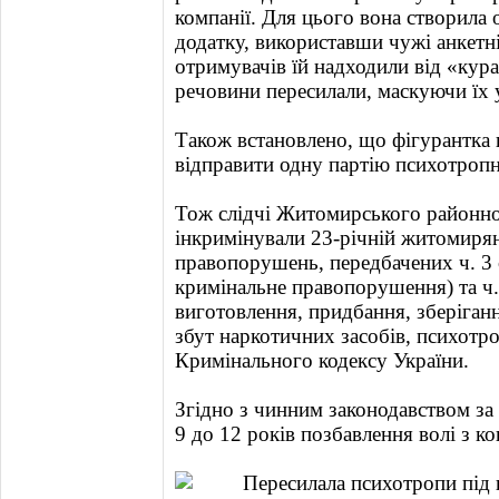
компанії. Для цього вона створила
додатку, використавши чужі анкетні
отримувачів їй надходили від «кур
речовини пересилали, маскуючи їх 
Також встановлено, що фігурантка 
відправити одну партію психотропн
Тож слідчі Житомирського районно
інкримінували 23-річній житомиря
правопорушень, передбачених ч. 3 ст
кримінальне правопорушення) та ч.
виготовлення, придбання, зберіганн
збут наркотичних засобів, психотро
Кримінального кодексу України.
Згідно з чинним законодавством за
9 до 12 років позбавлення волі з к