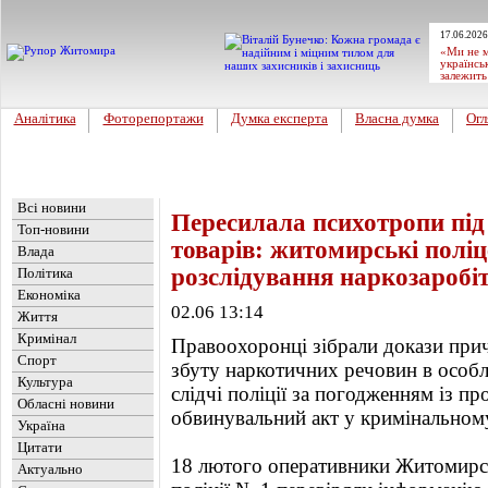
17.06.2026
«Ми не м
українсь
залежить
Аналітика
Фоторепортажи
Думка експерта
Власна думка
Огл
Головна
Новини
»
Обласні новини
Всі новини
Пересилала психотропи під
Топ-новини
товарів: житомирські полі
Влада
розслідування наркозаробіт
Політика
Економіка
02.06 13:14
Життя
Кримінал
Правоохоронці зібрали докази прич
Спорт
збуту наркотичних речовин в особ
Культура
слідчі поліції за погодженням із п
Обласні новини
обвинувальний акт у кримінальном
Україна
Цитати
18 лютого оперативники Житомирс
Актуально