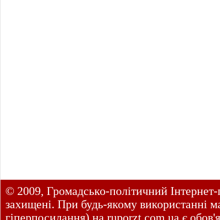
© 2009, Громадсько-політичний Інтернет-
захищені. При будь-якому використанні ма
гіперпосилання) на
ruporzt.com.ua
є обов'