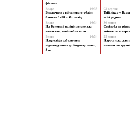
фіктивн ...
...
Вчора
16:35
03 серпня
Виключили з військового обліку
Твій лікар у Варш
близько 1200 осіб: поліц ...
всієї родини
Вчора
16:34
30 липня
На Буковині поліція затримала
Стрільба на різни
вимагача, який побив чоло ...
змінюються вправи
Вчора
16:34
25 липня
Нацполіція забезпечила
Парасолька для м
відшкодування до бюджету понад
впливає на зручніст
8 ...