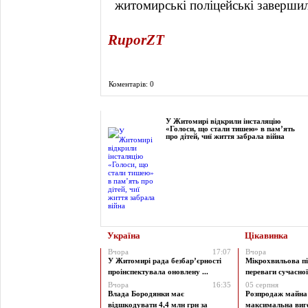
RuporZT
Коментарів: 0
Фоторепортаж
У Житомирі відкрили інсталяцію
«Голоси, що стали тишею» в пам’ять
про дітей, чиї життя забрала війна
Україна
Цікавинка
Вчора
17:07
Вчора
У Житомирі рада безбар’єрності
Мікрохвильова пі
проінспектувала оновлену ...
переваги сучасної 
Вчора
16:35
05 серпня
Влада Бородянки має
Розпродаж майна 
відшкодувати 4,4 млн грн за
максимальна виг