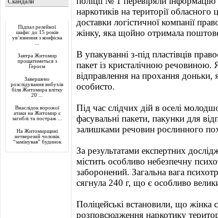
поліції № 1 перевіряли інформаці
Скандали
наркотиків на території обласного 
Актуально
доставки логістичної компанії пра
Підпал релейної
жінку, яка щойно отримала поштове
шафи: до 15 років
ув’язнення з конфіска
...
В упакуванні з-під пластівців пра
Завтра Житомир
прощатиметься з
пакет із кристалічною речовиною. Я
Героєм
відправлення на прохання доньки, я
Завершено
особисто.
розслідування вибухів
біля Житомира влітку
20 ...
Під час слідчих дій в оселі молодш
Внаслідок ворожої
атаки на Житомир є
фасувальні пакети, пакунки для відп
загиблі та постраж ...
залишками речовин рослинного по
На Житомирщині
нетверезий чоловік
“замінував” будинок
За результатами експертних дослід
містить особливо небезпечну психо
заборонений. Загальна вага психот
сягнула 240 г, що є особливо вели
Поліцейські встановили, що жінка 
розповсюдження наркотику територі