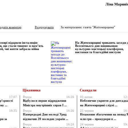
Ліна Марині
одати коментар
Роздрукувати
За матеріалами: газета "Житомирщина"
мирі відкрили інсталяцію
На Житомирщині тривають заходи 
и, що стали тишею» в пам’ять
Всесвітнього дня вишиванки:
ей, чиї життя забрала війна
культурно-мистецькі платформи,
виставки та благодійні виступи
Цікавинка
Скандали
17:07
Вчора
16:28
03 липня
12
р’єрності
Відбулося перше відрядження
Небезпечне укриття для дитсадк
у ...
Міністра внутрішніх справ І ...
на Житомирщині слідчі ...
16:35
Вчора
16:26
25 червня
16
Напередодні Дня молоді Уряд
Незаконне збагачення на понад 9
рн за
відзначив 20 молодих україн ...
млн грн – прокурори п ...
Вчора
16:24
24 червня
19