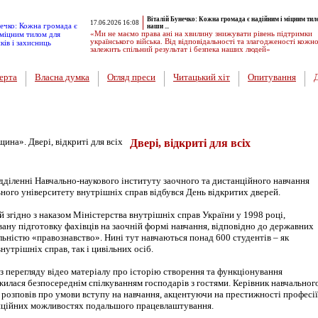
Віталій Бунечко: Кожна громада є надійним і міцним тил
17.06.2026 16:08
наши ...
«Ми не маємо права ані на хвилину знижувати рівень підтримки
українського війська. Від відповідальності та злагодженості кожн
залежить спільний результат і безпека наших людей»
ерта
Власна думка
Огляд преси
Читацький хіт
Опитування
и
Двері, відкриті для всіх
діленні Навчально-наукового інституту заочного та дистанційного навчання
ного університету внутрішніх справ відбувся День відкритих дверей.
й згідно з наказом Міністерства внутрішніх справ України у 1998 році,
вану підготовку фахівців на заочній формі навчання, відповідно до державних
альністю «правознавство». Нині тут навчаються понад 600 студентів – як
нутрішніх справ, так і цивільних осіб.
з перегляду відео матеріалу про історію створення та функціонування
жилася безпосереднім спілкуванням господарів з гостями. Керівник навчальног
 розповів про умови вступу на навчання, акцентуючи на престижності професії
нційних можливостях подальшого працевлаштування.