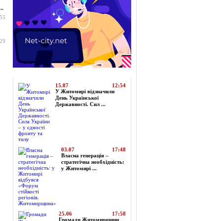
..
:55
:29
Топ-новини
15.07
12:54
У Житомирі відзначили
День Української
Державності. Сил ...
03.07
17:48
Власна генерація –
стратегічна необхідність:
у Житомирі ...
25.06
17:58
Громади Житомирщини