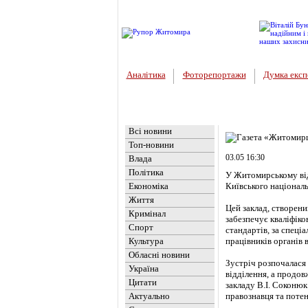
Аналітика
Фоторепортажи
Думка експ
Головна
Новини
»
Огляд прес
Всі новини
Топ-новини
03.05 16:30
Влада
Політика
У Житомирському від
Економіка
Київського національ
Життя
Цей заклад, створени
Кримінал
забезпечує кваліфіко
Спорт
стандартів, за спеці
Культура
працівників органів в
Обласні новини
Зустріч розпочалася 
Україна
відділення, а продов
Цитати
закладу В.І. Соконюк
Актуально
правознавця та поте