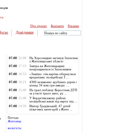
ом для
ого
Про проект
Контакти
Реклама
Досьє
Довідники
Обласні новини
07.08
22:08
На Херсонщині загинув Захисник
з Житомирської області
07.08
17:15
Завтра на Житомирщині
попрощаються із Захисником
07.08
16:53
«Заміна» сім-картки обернулася
кредитами: поліцейські З ...
07.08
16:21
4300 незаконно зрубаних дерев і
понад 34 млн грн шкоди: ...
07.08
15:49
На трасі поблизу Коростеня ДТП
за участі трьох авто, ру ...
07.08
15:46
У Бердичівському районі
поліцейські взяли під варту під ...
07.08
14:59
Віктор Градівський: 47 дітей
пільгових категорій з Жито ...
Погода
о
Житомир
вологість: