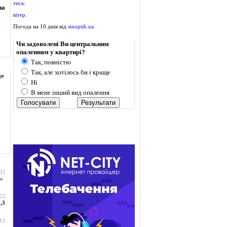
тиск:
на
вітер:
Погода на 10 днів від
sinoptik.ua
Опитування
Чи задоволені Ви центральним
опаленням у квартирі?
Так, повністю
Так, але хотілось би і краще
до
Ні
В мене інший вид опалення
:32
а:
:22
,3
:11