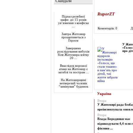
Скандали
Актуально
RuporZT
Підпал релейної
шафи: до 15 років
ув’язнення з конфіска
...
Коментарів: 0
Д
Завтра Житомир
Фоторепортаж
прощатиметься з
Героєм
У Жито
«Голос
Завершено
про діт
розслідування вибухів
біля Житомира влітку
20 ...
Внаслідок ворожої
атаки на Житомир є
загиблі та постраж ...
На Житомирщині
нетверезий чоловік
“замінував” будинок
Україна
Вчора
У Житомирі рада безба
проінспектувала оновлен
Вчора
Влада Бородянки має
відшкодувати 4,4 млн г
фіктивн ...