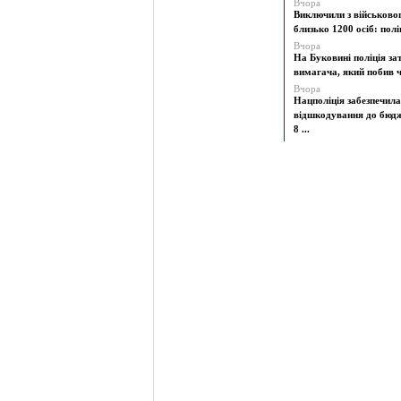
Вчора
Виключили з військово
близько 1200 осіб: поліц
Вчора
На Буковині поліція з
вимагача, який побив чо
Вчора
Нацполіція забезпечила
відшкодування до бюд
8 ...