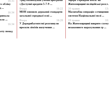
Уряд оптимізував умови програми
Афера з орендою землі: на
16:35
го обліку
«Доступні кредити 5-7-9 ...
Житомирщині поліцейські розсл .
 ...
Вчора
16:22
20 травня
13
МОН оновило державні стандарти
Масштабна операція з очищення
16:34
атримала
загальної середньої осві ...
системи Національної полі ...
ло ...
Вчора
16:20
19 травня
10
У Держрибагентстві розглянули
На Житомирщині викрито схему
16:34
проєкти лімітів вилучення ...
незаконного нарахування гр ...
жету понад