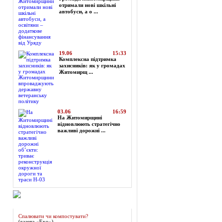
отримали нові шкільні
автобуси, а о ...
19.06
15:33
Комплексна підтримка
захисників: як у громадах
Житомирщ ...
03.06
16:59
На Житомирщині
відновлюють стратегічно
важливі дорожні ...
Огляд преси
Спалювати чи компостувати?
(газета «Ехо»)