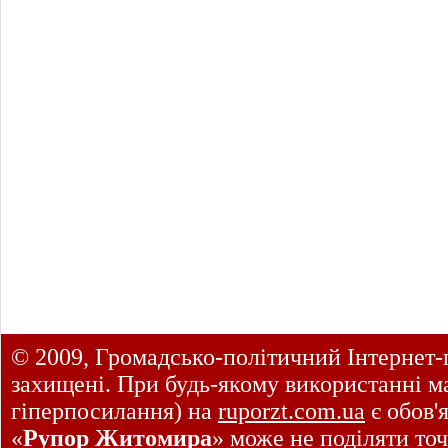
© 2009, Громадсько-політичний Інтернет-
захищені. При будь-якому використанні ма
гіперпосилання) на
ruporzt.com.ua
є обов'
«
Рупор Житомира
» може не поділяти точ