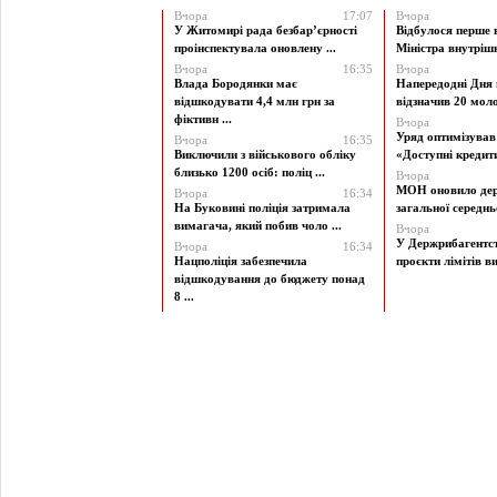
Вчора
17:07
Вчора
У Житомирі рада безбар’єрності
Відбулося перше 
проінспектувала оновлену ...
Міністра внутрішні
Вчора
16:35
Вчора
Влада Бородянки має
Напередодні Дня 
відшкодувати 4,4 млн грн за
відзначив 20 моло
фіктивн ...
Вчора
Уряд оптимізува
Вчора
16:35
Виключили з військового обліку
«Доступні кредити 
близько 1200 осіб: поліц ...
Вчора
МОН оновило дер
Вчора
16:34
На Буковині поліція затримала
загальної середньої
вимагача, який побив чоло ...
Вчора
У Держрибагентст
Вчора
16:34
Нацполіція забезпечила
проєкти лімітів ви
відшкодування до бюджету понад
8 ...