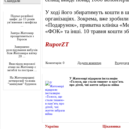
Скандали
Актуально
У ході його збиратимуть кошти в ш
Підпал релейної
організаціях. Зокрема, вже зробили
шафи: до 15 років
ув’язнення з конфіска
«Подарунок», приватна клініка «М
...
«ФОК» та інші. 10 травня кошти зб
Завтра Житомир
прощатиметься з
Героєм
RuporZT
Завершено
розслідування вибухів
біля Житомира влітку
20 ...
Коментарів: 0
Додати коментар
Роздруку
Внаслідок ворожої
атаки на Житомир є
загиблі та постраж ...
Фоторепортаж
На Житомирщині
У Житомирі відкрили інсталяцію
нетверезий чоловік
«Голоси, що стали тишею» в пам’ять
“замінував” будинок
про дітей, чиї життя забрала війна
Україна
Цікавинка