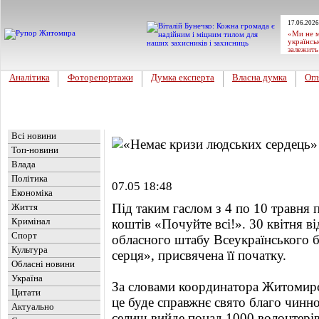
17.06.2026
«Ми не м
українсь
залежить
Аналітика
Фоторепортажи
Думка експерта
Власна думка
Огл
Головна
Новини
»
Огляд преси
Всі новини
Топ-новини
Влада
Політика
07.05 18:48
Економіка
Під таким гаслом з 4 по 10 травня 
Життя
Кримінал
коштів «Почуйте всі!». 30 квітня в
Спорт
обласного штабу Всеукраїнського 
Культура
серця», присвячена її початку.
Обласні новини
Україна
За словами координатора Житомир
Цитати
це буде справжнє свято благо чиннос
Актуально
селищ вийде понад 1000 волонтерів