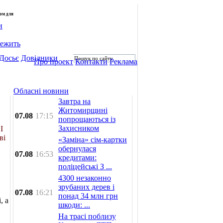
лом для
и
лежить
Досьє
Довідники
Про проект
Контакти
Реклама
Обласні новини
Завтра на
Житомирщині
07.08
17:15
попрощаються із
Захисником
І
ві
«Заміна» сім-картки
обернулася
07.08
16:53
кредитами:
поліцейські З ...
4300 незаконно
зрубаних дерев і
07.08
16:21
понад 34 млн грн
, а
шкоди: ...
На трасі поблизу