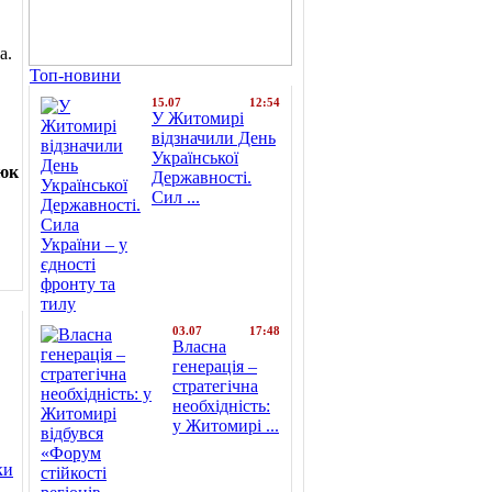
а.
Топ-новини
15.07
12:54
У Житомирі
відзначили День
Української
юк
Державності.
Сил ...
03.07
17:48
Власна
генерація –
стратегічна
необхідність:
у Житомирі ...
ки