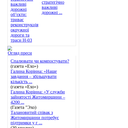
стратегічно
важливі
дорожні ...
Огляд преси
Спалювати чи компостувати?
(газета «Ехо»)
Галина Корінна: «Наше
завдання – збільшувати
кількість ...
(газета «Ехо»)
Галина Корінна: «У служби
зайнятості Житомирщини –
4200 ...
(Газета "Эхо)
Талановитий співак з
Житомирщини потребує
підтримки у г ...
(20 хвилин)