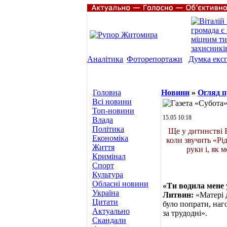
Аналітика
Фоторепортажи
Думка екс
Головна
Новини
»
Огляд п
Всі новини
Топ-новини
15.05 10:18
Влада
Політика
Ще у дитинстві 
Економіка
коли звучить «Рі
Життя
руки і, як
Кримінал
Спорт
Культура
Обласні новини
«Ти водила мене 
Україна
Литвин:
«Матері д
Цитати
було попрати, наго
Актуально
за трудодні».
Скандали