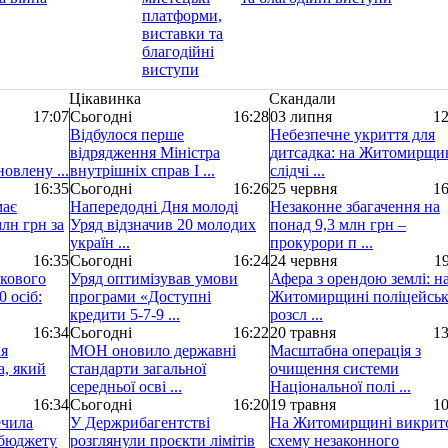
Цікавинка
Скандали
17:07
Сьогодні
16:28
03 липня
12
Відбулося перше
Небезпечне укриття для
відрядження Міністра
дитсадка: на Житомирщи
овлену ...
внутрішніх справ І ...
слідчі ...
16:35
Сьогодні
16:26
25 червня
16
має
Напередодні Дня молоді
Незаконне збагачення на
лн грн за
Уряд відзначив 20 молодих
понад 9,3 млн грн –
україн ...
прокурори п ...
16:35
Сьогодні
16:24
24 червня
19
ькового
Уряд оптимізував умови
Афера з орендою землі: н
0 осіб:
програми «Доступні
Житомирщині поліцейськ
кредити 5-7-9 ...
розсл ...
16:34
Сьогодні
16:22
20 травня
13
ія
МОН оновило державні
Масштабна операція з
а, який
стандарти загальної
очищення системи
середньої осві ...
Національної полі ...
16:34
Сьогодні
16:20
19 травня
10
ечила
У Держрибагентстві
На Житомирщині викрит
 бюджету
розглянули проєкти лімітів
схему незаконного