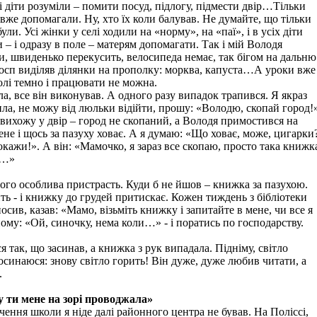
 діти розуміли – помити посуд, підлогу, підмести двір…Тільки
вже допомагали. Ну, хто їх коли балував. Не думайте, що тільки
були. Усі жінки у селі ходили на «норму», на «паї», і в усіх діти
 – і одразу в поле – матерям допомагати. Так і мій Володя
и, швиденько перекусить, велосипеда немає, так бігом на дальню
госп виділяв ділянки на прополку: морква, капуста…А уроки вже
полі темно і працювати не можна.
ла, все він виконував. А одного разу випадок трапився. Я якраз
а, не можу від люльки відійти, прошу: «Володю, скопай город!
вихожу у двір – город не скопаний, а Володя примостився на
ене і щось за пазуху ховає. А я думаю: «Що ховає, може, цигарки
 покажи!». А він: «Мамочко, я зараз все скопаю, просто така книжк
я…»
його особлива пристрасть. Куди б не йшов – книжка за пазухою.
ть - і книжку до грудей притискає. Кожен тиждень з бібліотеки
сив, казав: «Мамо, візьміть книжку і запитайте в мене, чи все я
йому: «Ой, синочку, нема коли…» - і поратись по господарству.
я так, що засинав, а книжка з рук випадала. Підніму, світло
осинаюся: знову світло горить! Він дуже, дуже любив читати, а
.
у ти мене на зорі проводжала»
чення школи я ніде далі районного центра не бував. На Поліссі,