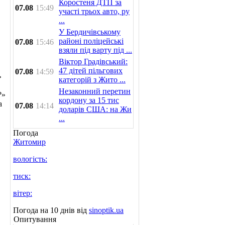
Коростеня ДТП за
07.08
15:49
участі трьох авто, ру
...
У Бердичівському
районі поліцейські
07.08
15:46
взяли під варту під ...
Віктор Градівський:
47 дітей пільгових
07.08
14:59
»
категорій з Жито ...
Незаконний перетин
?»
кордону за 15 тис
а
07.08
14:14
доларів США: на Жи
...
Погода
Житомир
вологість:
тиск:
вітер:
Погода на 10 днів від
sinoptik.ua
Опитування