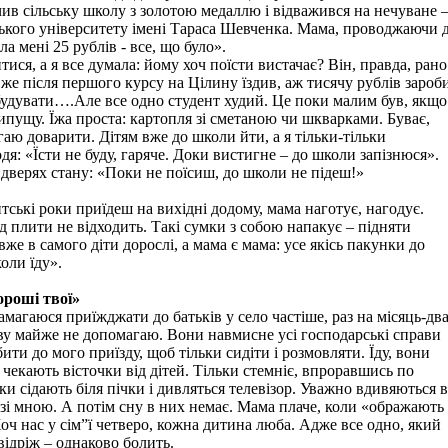
нчив сільську школу з золотою медаллю і відважився на нечуване 
ького університету імені Тараса Шевченка. Мама, проводжаючи 
ла мені 25 рублів - все, що було».
ися, а я все думала: йому хоч поїсти вистачає? Він, правда, рано
вже після першого курсу на Цілину їздив, аж тисячу рублів зароб
будувати….Але все одно студент худий. Це поки малим був, якщо
ипущу. Їжа проста: картопля зі сметаною чи шкварками. Буває,
гаю доварити. Дітям вже до школи йти, а я тільки-тільки
дя: «Їсти не буду, гаряче. Доки вистигне – до школи запізнюся».
а дверях стану: «Поки не поїсиш, до школи не підеш!»
тські роки приїдеш на вихідні додому, мама наготує, нагодує.
ід плити не відходить. Такі сумки з собою напакує – підняти
же в самого діти дорослі, а мама є мама: усе якісь пакунки до
оли їду».
хороші твої»
амагаюся приїжджати до батьків у село частіше, раз на місяць-два
ву майже не допомагаю. Вони навмисне усі господарські справи
ти до мого приїзду, щоб тільки сидіти і розмовляти. Їду, вони
 чекають вісточки від дітей. Тільки стемніє, впроравшись по
ки сідають біля пічки і дивляться телевізор. Уважно вдивяються в
 зі мною. А потім сну в них немає. Мама плаче, коли «ображають
оч нас у сім”ї четверо, кожна дитина люба. Адже все одно, який
відріж – однаково болить.