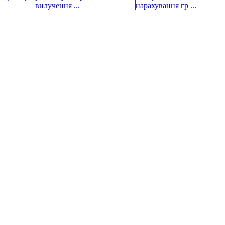
вилучення ...
нарахування гр ...