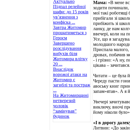
Актуально
Мама:
«В мене всі
Підпал релейної
ходити починали, 
шафи: до 15 років
мої такі роботящі 
ув’язнення з
прибігали зі школи
конфіска ...
прибіжить зі школ
Завтра Житомир
ланку, де нам кол
прощатиметься з
ввечері, коли на 
Героєм
Усе, що я загадува
Завершено
молодшого народил
розслідування
Приспала малого, 
вибухів біля
дровах, побачив м
Житомира влітку
- і грізно: «А ну,
20 ...
цікава – зачитавс
Внаслідок
ворожої атаки на
Читати – це була 
Житомир є
Череду пасти гони
загиблі та постраж
авоську книг прино
...
запам»ятав». А я 
На Житомирщині
нетверезий
Увечері зачитувавс
чоловік
виключу, вночі пр
“замінував”
йому ніколи було»
будинок
«І в дорогу далек
Литвин: «До закін