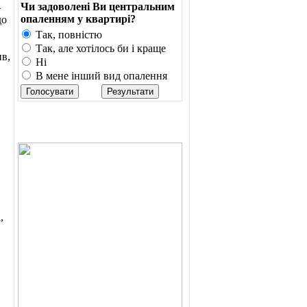
Чи задоволені Ви центральним
–
опаленням у квартирі?
до
Так, повністю
Так, але хотілось би і краще
ив,
Ні
В мене інший вид опалення
,