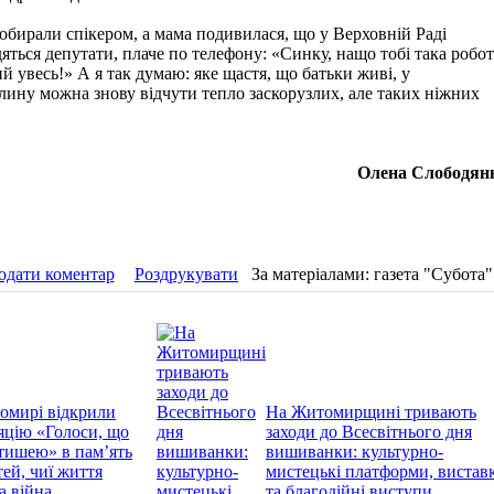
обирали спікером, а мама подивилася, що у Верховній Раді
дяться депутати, плаче по телефону: «Синку, нащо тобі така робот
й увесь!» А я так думаю: яке щастя, що батьки живі, у
ину можна знову відчути тепло заскорузлих, але таких ніжних
Олена Слободян
одати коментар
Роздрукувати
За матеріалами: газета "Субота"
омирі відкрили
На Житомирщині тривають
яцію «Голоси, що
заходи до Всесвітнього дня
тишею» в пам’ять
вишиванки: культурно-
тей, чиї життя
мистецькі платформи, вистав
а війна
та благодійні виступи