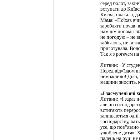
серед болот, закі
вступати до Київс
Києва, плакала, да
Мама: «Поїхав вчит
заробляти почав: 
нам дім допоміг з
не погодую – не в
забігаюсь, не всти
приготувала. Воло
Так я з рогачем н
Литвин: «У студен
Перед від»їздом в
неможливо! Досі, в
машини зносить, к
«I засмучені очі 
Литвин: «І зараз н
але по господарст
встигають перероби
залишаються одні,
господарству, бать
усе, що пов”язано
улюблене дитя». Х
палець на руці не 