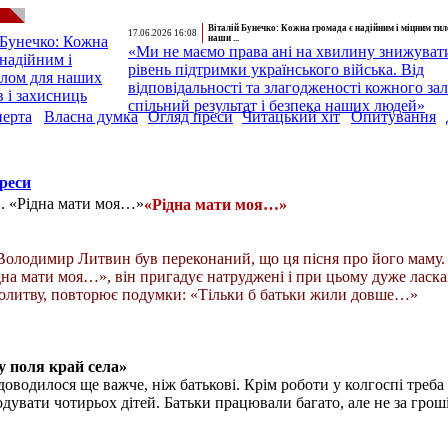
Віталій Бунечко: Кожна громада є надійним і міцним ти
17.06.2026 16:08
наши ...
«Ми не маємо права ані на хвилину знижуват
рівень підтримки українського війська. Від
відповідальності та злагодженості кожного за
спільний результат і безпека наших людей»
перта
Власна думка
Огляд преси
Читацький хіт
Опитування
реси
«Рідна мати моя…»
Володимир Литвин був переконаний, що ця пісня про його маму. 
дна мати моя…», він пригадує натруджені і при цьому дуже ласка
 молитву, повторює подумки: «Тільки б батьки жили довше…»
у поля край села»
оводилося ще важче, ніж батькові. Крім роботи у колгоспі треба
дувати чотирьох дітей. Батьки працювали багато, але не за гроші