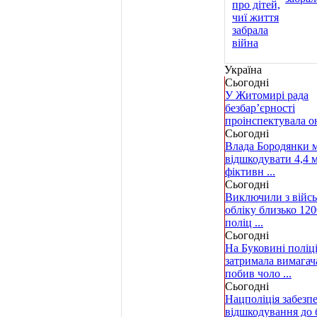
Україна
Сьогодні
У Житомирі рада
безбар’єрності
проінспектувала он
Сьогодні
Влада Бородянки 
відшкодувати 4,4 м
фіктивн ...
Сьогодні
Виключили з війс
обліку близько 120
поліц ...
Сьогодні
На Буковині поліц
затримала вимагач
побив чоло ...
Сьогодні
Нацполіція забезп
відшкодування до