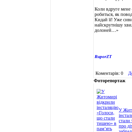
Коли вдруге мене 
робиться, як пово
Кидай її! Уже сиви
найскрутнішу хвил
долоней…»
RuporZT
Коментарів: 0
Д
Фоторепортаж
У Жит
інстал
стали 
про ді
забрал