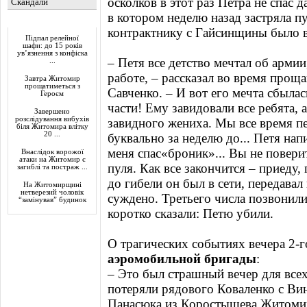
осколков в этот раз Петра не спас 
Скандали
в котором неделю назад застряла пу
Актуально
контрактнику с Гайсинщины было в
Підпал релейної
шафи: до 15 років
ув’язнення з конфіска
– Петя все детство мечтал об арми
...
работе, – рассказал во время прощ
Завтра Житомир
прощатиметься з
Савченко. – И вот его мечта сбылас
Героєм
части! Ему завидовали все ребята, 
Завершено
розслідування вибухів
завидного жениха. Мы все время пе
біля Житомира влітку
20 ...
буквально за неделю до... Петя нап
меня спас«броник»... Вы не поверит
Внаслідок ворожої
атаки на Житомир є
пуля. Как все закончится – приеду,
загиблі та постраж ...
до гибели он был в сети, передава
На Житомирщині
нетверезий чоловік
суждено. Третьего числа позвонили
“замінував” будинок
коротко сказали: Петю убили.
О трагических событиях вечера 2-г
аэромобильной бригады
:
– Это был страшный вечер для всех
потеряли рядового Коваленко с В
Панасюка из Коростышева Житомир