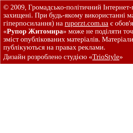
© 2009, Громадсько-політичний Інтернет-
захищені. При будь-якому використанні ма
гіперпосилання) на
ruporzt.com.ua
є обов'
«
Рупор Житомира
» може не поділяти точ
зміст опублікованих матеріалів. Матеріал
публікуються на правах реклами.
Дизайн розроблено студією «
TrioStyle
»