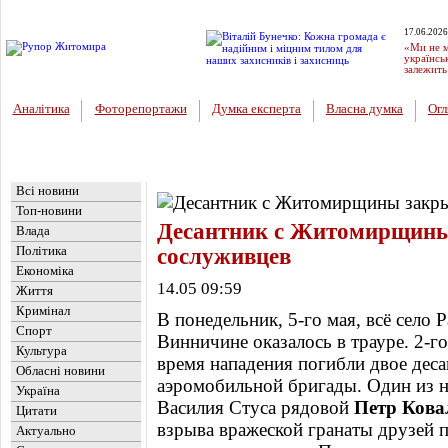
17.06.2026
«Ми не м
українсь
залежить
Аналітика
Фоторепортажи
Думка експерта
Власна думка
Огл
Головна
Новини
»
Огляд преси
Всі новини
Топ-новини
Десантник с Житомирщины
Влада
Політика
сослуживцев
Економіка
14.05 09:59
Життя
Кримінал
В понедельник, 5-го мая, всё село 
Спорт
Винничине оказалось в трауре. 2-го
Культура
время нападения погибли двое дес
Обласні новини
аэромобильной бригады. Один из н
Україна
Василия Стуса рядовой
Петр Кова
Цитати
взрыва вражеской гранаты друзей 
Актуально