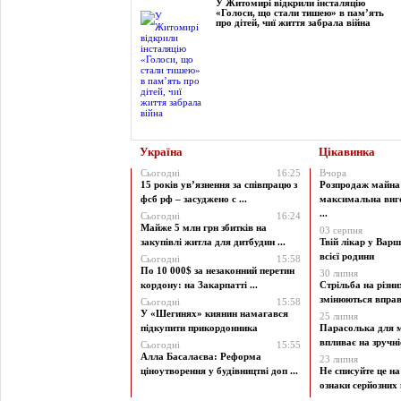
У Житомирі відкрили інсталяцію
«Голоси, що стали тишею» в пам’ять
про дітей, чиї життя забрала війна
Україна
Цікавинка
Сьогодні
16:25
Вчора
15 років ув’язнення за співпрацю з
Розпродаж майна 
фсб рф – засуджено с ...
максимальна виг
...
Сьогодні
16:24
Майже 5 млн грн збитків на
03 серпня
закупівлі житла для дитбудин ...
Твій лікар у Варш
всієї родини
Сьогодні
15:58
По 10 000$ за незаконний перетин
30 липня
кордону: на Закарпатті ...
Стрільба на різни
змінюються вправи
Сьогодні
15:58
У «Шегинях» киянин намагався
25 липня
підкупити прикордонника
Парасолька для м
впливає на зручніст
Сьогодні
15:55
Алла Басалаєва: Реформа
23 липня
ціноутворення у будівництві доп ...
Не списуйте це на
ознаки серйозних 