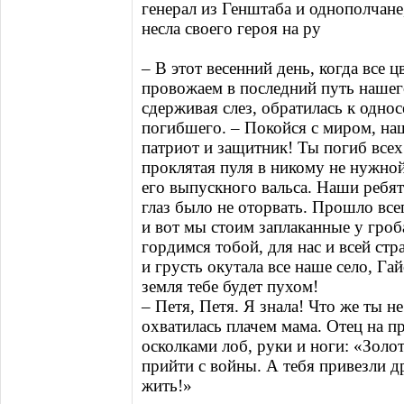
генерал из Генштаба и однополчане
несла своего героя на ру
– В этот весенний день, когда все ц
провожаем в последний путь нашего
сдерживая слез, обратилась к одно
погибшего. – Покойся с миром, наш
патриот и защитник! Ты погиб всех
проклятая пуля в никому не нужной 
его выпускного вальса. Наши ребят
глаз было не оторвать. Прошло всег
и вот мы стоим заплаканные у гро
гордимся тобой, для нас и всей ст
и грусть окутала все наше село, Г
земля тебе будет пухом!
– Петя, Петя. Я знала! Что же ты не
охватилась плачем мама. Отец на 
осколками лоб, руки и ноги: «Золо
прийти с войны. А тебя привезли др
жить!»