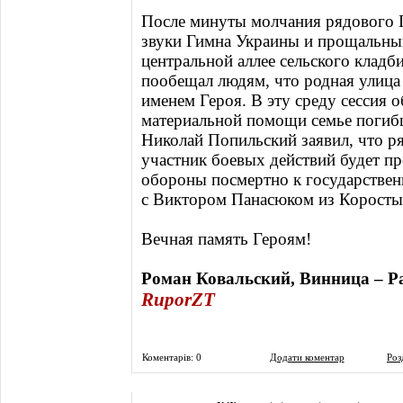
После минуты молчания рядового 
звуки Гимна Украины и прощальный
центральной аллее сельского кладб
пообещал людям, что родная улица
именем Героя. В эту среду сессия 
материальной помощи семье погибш
Николай Попильский заявил, что р
участник боевых действий будет п
обороны посмертно к государствен
с Виктором Панасюком из Корост
Вечная память Героям!
Роман Ковальский, Винница – Р
RuporZT
Коментарів: 0
Додати коментар
Роз
Фоторепортаж