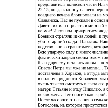
представитель воинской части Илья
22.15, когда колонну нашего первог
позднего вечера блокировали на мо
Славянска. Нас не пускали в основ
Давить их или стрелять в мирный 
не мог! И тут под прикрытием люде
Боевики стреляли из-за людей, и п
убит старший солдат Панасюк. Наш
подствольного гранатомета, которая
Всю ударную силу и многочисленны
фактически закрыл своим телом то
благодаря ему остались живы – пол
Спасти Петра мы уже не могли… Те
доставлены в Харьков, а оттуда ав
в полночь рядового Коваленко мы 
очень тяжело смотреть в глаза его
матери Татьяне и отцу Николаю, а 
не сможет… Петр погиб как герой.
После часового отпевания в сельск
Богослова, на котором присутствов