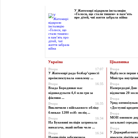
Фоторепортаж
У Житомирі відкрили інсталяцію
«Голоси, що стали тишею» в пам’ять
про дітей, чиї життя забрала війна
Україна
Цікавинка
Вчора
17:07
Вчора
У Житомирі рада безбар’єрності
Відбулося перше 
проінспектувала оновлену ...
Міністра внутрішні
Вчора
16:35
Вчора
Влада Бородянки має
Напередодні Дня 
відшкодувати 4,4 млн грн за
відзначив 20 моло
фіктивн ...
Вчора
Уряд оптимізува
Вчора
16:35
Виключили з військового обліку
«Доступні кредити 
близько 1200 осіб: поліц ...
Вчора
МОН оновило дер
Вчора
16:34
На Буковині поліція затримала
загальної середньої
вимагача, який побив чоло ...
Вчора
У Держрибагентст
Вчора
16:34
Нацполіція забезпечила
проєкти лімітів ви