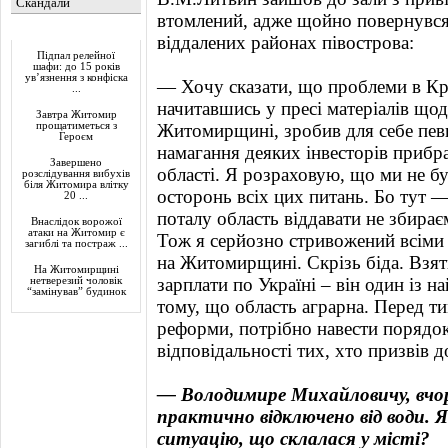
Скандали
втомлений, адже щойно повернувся 
Актуально
віддалених районах півострова:
Підпал релейної
шафи: до 15 років
ув’язнення з конфіска
— Хочу сказати, що проблеми в Кри
...
начитавшись у пресі матеріалів що
Завтра Житомир
прощатиметься з
Житомирщині, зробив для себе певн
Героєм
намагання деяких інвесторів прибра
Завершено
області. Я розраховую, що ми не б
розслідування вибухів
біля Житомира влітку
осторонь всіх цих питань. Бо тут —
20 ...
поталу область віддавати не збирає
Внаслідок ворожої
атаки на Житомир є
Тож я серйозно стривожений всіми
загиблі та постраж ...
на Житомирщині. Скрізь біда. Взят
На Житомирщині
зарплати по Україні – він один із 
нетверезий чоловік
“замінував” будинок
тому, що область аграрна. Перед ти
реформи, потрібно навести порядок 
відповідальності тих, хто призвів до
— Володимире Михайловичу, вчо
практично відключено від води.
ситуацію, що склалася у місті?