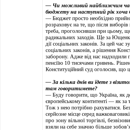
— Чи можливий найближчим часо
бюджету на наступний рік хоча 
— Бюджет просто необхідно прийня
розраховує на те, що після виборів
треба, проголосивши при цьому, що
радикальних заходів. Ще за Ющенк
дії соціальних законів. За цей час 
соціальних законів, а рішення Кон
заборону. Адже від нас надходили
пенсіїю 10 тисячами гривень. Ріше
Конституційний суд оголосив, що ц
— За кілька днів ви їдете з візи
там говоритимете?
— Буду говорити, що Україна, як де
європейському контитенті — як за т
Тож з нею потрібно рахуватися. Без
серйозне місце серед важковаговик
про зону вільної торгівлі, безвізо
взяли на себе значно більше зобов’