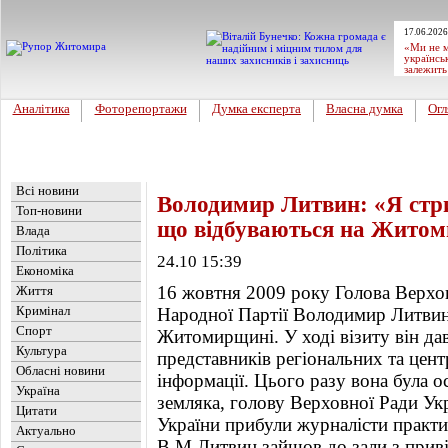
17.06.2026
«Ми не м
українсь
залежить
Аналітика
Фоторепортажи
Думка експерта
Власна думка
Огл
Головна
Новини
»
Огляд преси
Всі новини
Володимир Литвин: «Я стр
Топ-новини
що відбуваються на Жито
Влада
Політика
24.10 15:39
Економіка
16 жовтня 2009 року Голова Верхов
Життя
Кримінал
Народної Партії Володимир Литвин
Спорт
Житомирщині. У ході візиту він да
Культура
представників регіональних та цент
Обласні новини
інформації. Цього разу вона була 
Україна
земляка, голову Верховної Ради Ук
Цитати
України прибули журналісти практич
Актуально
В.М.Литвин зайшов до зали з прив