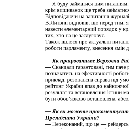
— Я буду займатися цим питанням.
крім вишиванок ще треба займатис
Відповідаючи на запитання журналі
В.Литвин відповів, що перед тим, 
навести елементарний порядок у кра
тих, хто на це заслуговує.
Також ішлося про актуальні питанн
роботи парламенту, внесення змін 
— Як працюватиме Верховна Ра
— Скандали гарантовані, тим паче р
позначатись на ефективності робот
приклад, резонансна справа під ум
рейтинг України впав до найнижчої
результат та встановлення істини ма
бути обов’язково встановлена, абсо
— Як ви можете прокоментувати 
Президента України?
— Переконаний, що це — рейдерськ