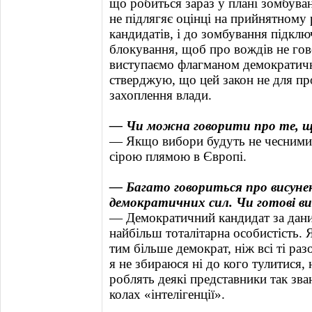
що робиться зараз у плані зомбува
не підлягяє оцінці на прийнятному р
кандидатів, і до зомбування підкл
блокування, щоб про вождів не го
виступаємо флагманом демократичн
стверджую, що цей закон не для про
захоплення влади.
— Чи можна говорити про те, що
— Якщо вибори будуть не чесними, 
сірою плямою в Європі.
— Багато говориться про висунен
демократичних сил. Чи готові 
— Демократичний кандидат за дани
найбільш тоталітарна особистість. 
тим більше демократ, ніж всі ті разо
я не збираюся ні до кого тулитися, н
роблять деякі представники так зва
колах «інтелігенції».