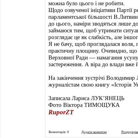
можна було цього і не робити.
Щодо озвученої ініціативи Партії р
парламентської більшості В.Литвин 
до цього, наміри зводяться лише д
займаюся тим, щоб утримати ситуац
розглядає це як слабкість, але інш
Я не бачу, щоб проглядалася воля, 
практичну площину. Очевидно, що
Верховної Ради — намагання усунут
застереження. А віра до влади вже й
На закінчення зустрічі Володимир 
журналістам свою книгу «Історія У
Записала Лариса ЛУК’ЯНЕЦЬ
Фото Віктора ТИМОЩУКА
RuporZT
Коментарів: 0
Додати коментар
Роздрукув