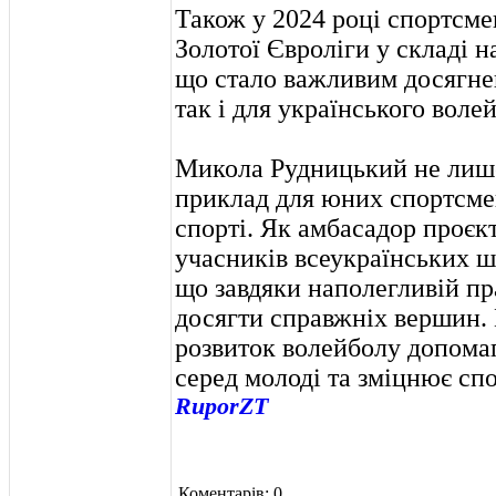
Також у 2024 році спортсме
Золотої Євроліги у складі н
що стало важливим досягнен
так і для українського воле
Микола Рудницький не лише
приклад для юних спортсмені
спорті. Як амбасадор проєкт
учасників всеукраїнських ш
що завдяки наполегливій пр
досягти справжніх вершин.
розвиток волейболу допома
серед молоді та зміцнює сп
RuporZT
Коментарів: 0