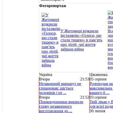
Фоторепортаж
У Житомирі відкрили
інсталяцію «Голоси, що
стали тишею» в пам’ять
про дітей, чиї життя
забрала війна
Україна
Цікавинка
Вчора
21:53
05 серпня
Незаконний маршрут не
Розпродаж ма
спрацював: шістьох
максимальна 
чоловіків і пе ...
вашого б ...
Вчора
21:52
03 серпня
Прикордонники викрили
Твій лікар у 
схему незаконного
для всієї род
виготовлення до ...
30 липня