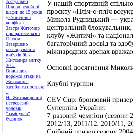
Актуально
У нашій спортивній спільн
Підпал релейної
проєкту «Пліч-о-пліч всеукр
шафи: до 15 років
ув’язнення з
Микола Рудницький — украї
конфіска ...
центральний блокувальник,
Завтра Житомир
прощатиметься з
клубу «Житичі» та націонал
Героєм
багаторічний досвід та здоб
Завершено
розслідування
міжнародних аренах вража
вибухів біля
Житомира влітку
20 ...
Основні досягнення Микол
Внаслідок
ворожої атаки на
Житомир є
Клубні турніри
загиблі та постраж
...
На Житомирщині
CEV Cup: бронзовий призер 
нетверезий
Суперліга України:
чоловік
“замінував”
7-разовий чемпіон (сезони 2
будинок
2012/13, 2011/12, 2010/11, 2
Срібний призер сезону 2004