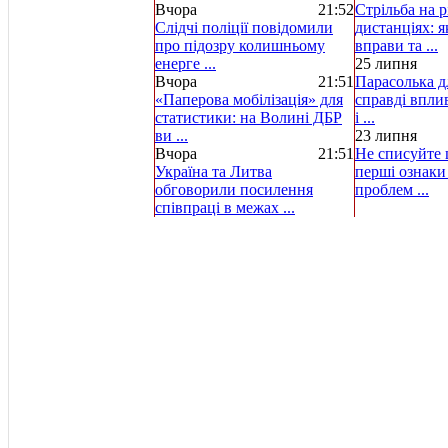
Вчора
21:52
Стрільба на р
Слідчі поліції повідомили
дистанціях: 
про підозру колишньому
вправи та ...
енерге ...
25 липня
Вчора
21:51
Парасолька д
«Паперова мобілізація» для
справді вплив
статистики: на Волині ДБР
і ...
ви ...
23 липня
Вчора
21:51
Не списуйте ц
Україна та Литва
перші ознаки
обговорили посилення
проблем ...
співпраці в межах ...