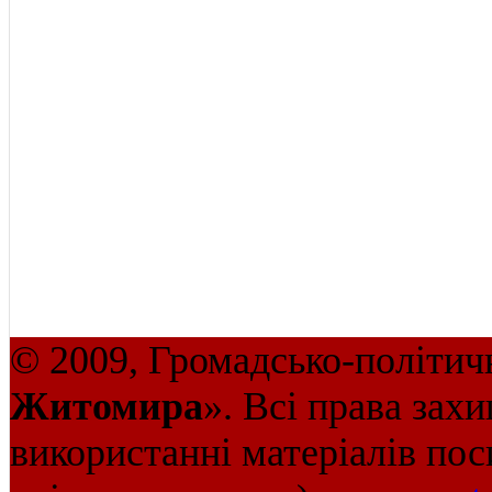
© 2009, Громадсько-політич
Житомира
». Всі права зах
використанні матеріалів пос