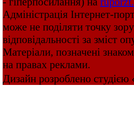
- гіперпосилання) на
ruporzt
Адміністрація Інтернет-пор
може не поділяти точку зору 
відповідальності за зміст оп
Матеріали, позначені знако
на правах реклами.
Дизайн розроблено студією 