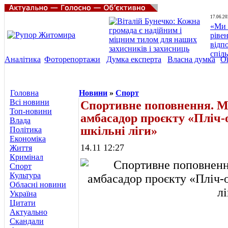
17.06.20
«Ми 
ріве
відп
спіл
Аналітика
Фоторепортажи
Думка експерта
Власна думка
О
Головна
Новини
»
Спорт
Всі новини
Спортивне поповнення. М
Топ-новини
амбасадор проєкту «Пліч-о
Влада
шкільні ліги»
Політика
Економіка
14.11 12:27
Життя
Кримінал
Спорт
Культура
Обласні новини
Україна
Цитати
Актуально
Скандали