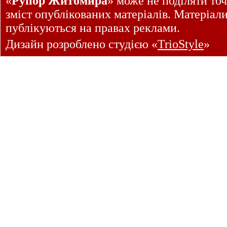
«
Рупор Житомира
» може не поділяти точ
зміст опублікованих матеріалів. Матеріал
публікуються на правах реклами.
Дизайн розроблено студією «
TrioStyle
»