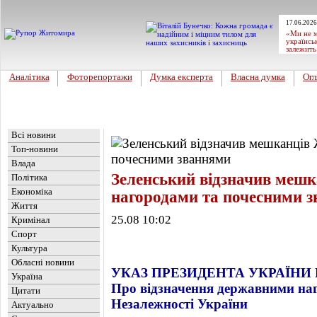
17.06.2026
«Ми не м
українсь
залежить
Аналітика
Фоторепортажи
Думка експерта
Власна думка
Огл
Головна
Новини
»
Топ-новини
Всі новини
Топ-новини
Влада
Зеленський відзначив ме
Політика
Економіка
нагородами та почесними 
Життя
25.08 10:02
Кримінал
Спорт
Культура
Обласні новини
УКАЗ ПРЕЗИДЕНТА УКРАЇНИ №
Україна
Про відзначення державними наг
Цитати
Незалежності України
Актуально