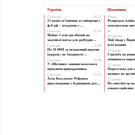
Україна
Цікавинка
Сьогодні
16:25
Вчора
15 років ув’язнення за співпрацю з
Розпродаж майна 
фсб рф – засуджено с ...
максимальна виг
...
Сьогодні
16:24
Майже 5 млн грн збитків на
03 серпня
закупівлі житла для дитбудин ...
Твій лікар у Варш
всієї родини
Сьогодні
15:58
По 10 000$ за незаконний перетин
30 липня
кордону: на Закарпатті ...
Стрільба на різни
змінюються вправи
Сьогодні
15:58
У «Шегинях» киянин намагався
25 липня
підкупити прикордонника
Парасолька для м
впливає на зручніст
Сьогодні
15:55
Алла Басалаєва: Реформа
23 липня
ціноутворення у будівництві доп ...
Не списуйте це на
ознаки серйозних 