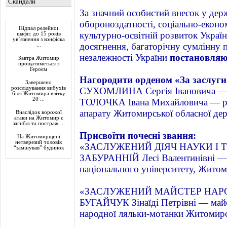
Скандали
За значний особистий внесок у дер
Актуально
обороноздатності, соціально-еконо
Підпал релейної
культурно-освітній розвиток Україн
шафи: до 15 років
ув’язнення з конфіска
досягнення, багаторічну сумлінну п
...
незалежності України
постановляю
Завтра Житомир
прощатиметься з
Героєм
Нагородити орденом «За заслуги»
Завершено
розслідування вибухів
СУХОМЛИНА Сергія Івановича — Ж
біля Житомира влітку
20 ...
ТОЛОЧКА Івана Михайловича — ра
апарату Житомирської обласної дер
Внаслідок ворожої
атаки на Житомир є
загиблі та постраж ...
Присвоїти почесні звання:
На Житомирщині
нетверезий чоловік
«ЗАСЛУЖЕНИЙ ДІЯЧ НАУКИ І 
“замінував” будинок
ЗАБУРАННІЙ Лесі Валентинівні — 
національного університету, Житом
«ЗАСЛУЖЕНИЙ МАЙСТЕР НАРО
БУГАЙЧУК Зінаїді Петрівні — майс
народної ляльки-мотанки Житомирс