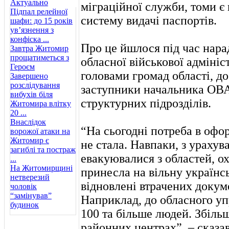
Актуально
міграційної служби, томи є
Підпал релейної
систему видачі паспортів.
шафи: до 15 років
ув’язнення з
конфіска ...
Про це йшлося під час нар
Завтра Житомир
прощатиметься з
обласної військової адмініст
Героєм
головами громад області, д
Завершено
розслідування
заступники начальника ОВА
вибухів біля
структурних підрозділів.
Житомира влітку
20 ...
Внаслідок
“На сьогодні потреба в оф
ворожої атаки на
Житомир є
не стала. Навпаки, з урахув
загиблі та постраж
евакуювалися з областей, о
...
На Житомирщині
принесла на вільну українс
нетверезий
відновлені втрачених докум
чоловік
“замінував”
Наприклад, до обласного у
будинок
100 та більше людей. Збіль
районних центрах”, – сказав