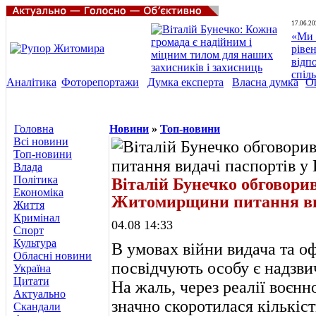
17.06.20
«Ми 
ріве
відп
спіл
Аналітика
Фоторепортажи
Думка експерта
Власна думка
О
Головна
Новини
»
Топ-новини
Всі новини
Топ-новини
Влада
Політика
Віталій Бунечко обговори
Економіка
Житомирщини питання ви
Життя
Кримінал
04.08 14:33
Спорт
Культура
В умовах війни видача та о
Обласні новини
посвідчують особу є надзв
Україна
Цитати
На жаль, через реалії воєн
Актуально
значно скоротилася кількіс
Скандали