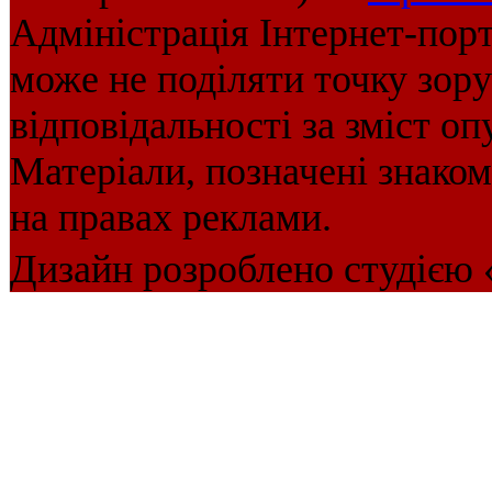
Адміністрація Інтернет-пор
може не поділяти точку зору 
відповідальності за зміст оп
Матеріали, позначені знако
на правах реклами.
Дизайн розроблено студією 