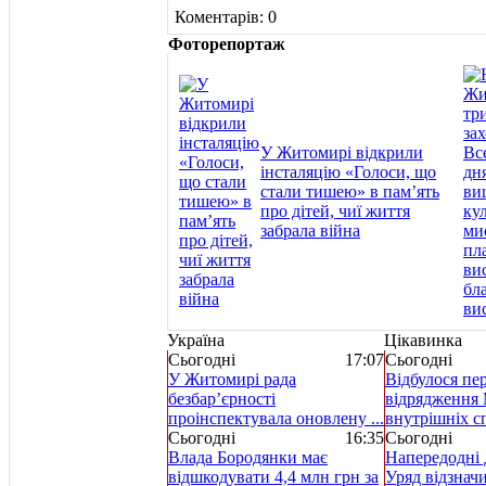
Коментарів: 0
Фоторепортаж
У Житомирі відкрили
інсталяцію «Голоси, що
стали тишею» в пам’ять
про дітей, чиї життя
забрала війна
Україна
Цікавинка
Сьогодні
17:07
Сьогодні
У Житомирі рада
Відбулося пе
безбар’єрності
відрядження 
проінспектувала оновлену ...
внутрішніх спр
Сьогодні
16:35
Сьогодні
Влада Бородянки має
Напередодні 
відшкодувати 4,4 млн грн за
Уряд відзнач