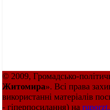
© 2009, Громадсько-політич
Житомира
». Всі права зах
використанні матеріалів пос
- гіперпосилання) на
ruporzt