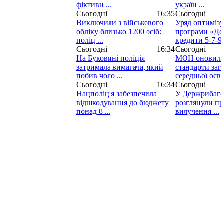
фіктивн ...
україн ...
Сьогодні
16:35
Сьогодні
Виключили з військового
Уряд оптиміз
обліку близько 1200 осіб:
програми «Д
поліц ...
кредити 5-7-9 
Сьогодні
16:34
Сьогодні
На Буковині поліція
МОН оновило
затримала вимагача, який
стандарти за
побив чоло ...
середньої осві
Сьогодні
16:34
Сьогодні
Нацполіція забезпечила
У Держрибаг
відшкодування до бюджету
розглянули пр
понад 8 ...
вилучення ...