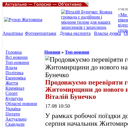
17.06.20
«Ми 
ріве
відп
спіл
Аналітика
Фоторепортажи
Думка експерта
Власна думка
О
Головна
Новини
»
Топ-новини
Всі новини
Топ-новини
Влада
Політика
Економіка
Продовжуємо перевіряти го
Життя
Кримінал
Житомирщини до нового н
Спорт
Віталій Бунечко
Культура
Обласні новини
17.08 10:50
Україна
Цитати
У рамках робочої поїздки д
Актуально
серпня начальник Житомирс
Скандали