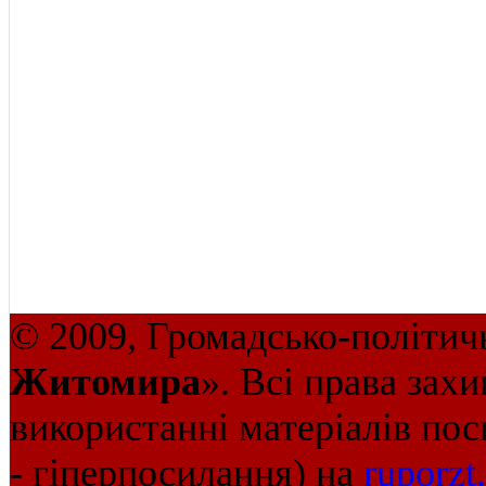
© 2009, Громадсько-політич
Житомира
». Всі права зах
використанні матеріалів пос
- гіперпосилання) на
ruporzt