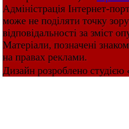
Адміністрація Інтернет-пор
може не поділяти точку зору 
відповідальності за зміст оп
Матеріали, позначені знако
на правах реклами.
Дизайн розроблено студією 