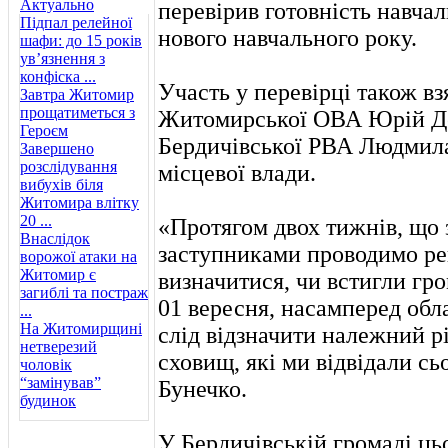
Актуально
перевірив готовність навчал
Підпал релейної
нового навчального року.
шафи: до 15 років
ув’язнення з
конфіска ...
Участь у перевірці також в
Завтра Житомир
прощатиметься з
Житомирської ОВА Юрій Де
Героєм
Бердичівської РВА Людмил
Завершено
розслідування
місцевої влади.
вибухів біля
Житомира влітку
20 ...
«Протягом двох тижнів, що 
Внаслідок
заступниками проводимо ре
ворожої атаки на
Житомир є
визначитися, чи встигли гро
загиблі та постраж
01 вересня, насамперед обл
...
На Житомирщині
слід відзначити належний р
нетверезий
сховищ, які ми відвідали сь
чоловік
“замінував”
Бунечко.
будинок
У Бердичівській громаді ць