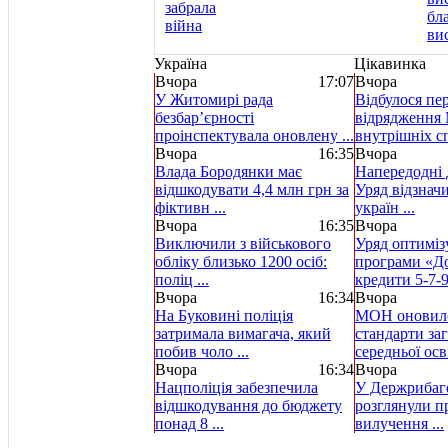
Україна
Цікавинка
Вчора
17:07
Вчора
У Житомирі рада
Відбулося пе
безбар’єрності
відрядження 
проінспектувала оновлену ...
внутрішніх спр
Вчора
16:35
Вчора
Влада Бородянки має
Напередодні 
відшкодувати 4,4 млн грн за
Уряд відзнач
фіктивн ...
україн ...
Вчора
16:35
Вчора
Виключили з військового
Уряд оптиміз
обліку близько 1200 осіб:
програми «Д
поліц ...
кредити 5-7-9 
Вчора
16:34
Вчора
На Буковині поліція
МОН оновило
затримала вимагача, який
стандарти за
побив чоло ...
середньої осві
Вчора
16:34
Вчора
Нацполіція забезпечила
У Держрибаг
відшкодування до бюджету
розглянули пр
понад 8 ...
вилучення ...