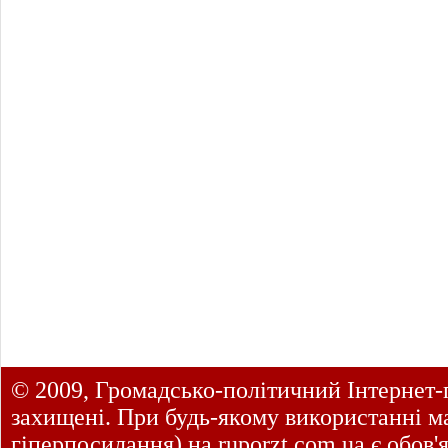
© 2009, Громадсько-політичний Інтернет-
захищені. При будь-якому використанні ма
гіперпосилання) на
ruporzt.com.ua
є обов'