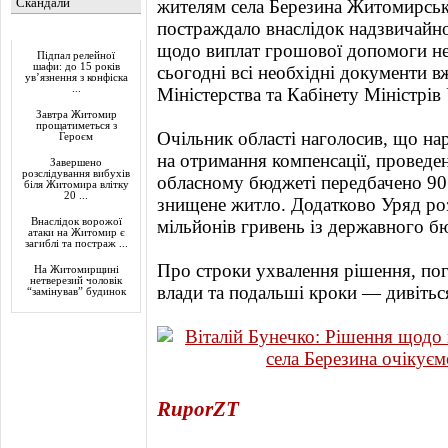
Скандали
жителям села Березина Житомирськ
постраждало внаслідок надзвичайної
Актуально
щодо виплат грошової допомоги не
Підпал релейної
шафи: до 15 років
сьогодні всі необхідні документи 
ув’язнення з конфіска
...
Міністерства та Кабінету Міністрів 
Завтра Житомир
прощатиметься з
Очільник області наголосив, що на
Героєм
на отримання компенсації, проведен
Завершено
розслідування вибухів
обласному бюджеті передбачено 90 
біля Житомира влітку
20 ...
знищене житло. Додатково Уряд ро
Внаслідок ворожої
мільйонів гривень із державного б
атаки на Житомир є
загиблі та постраж ...
Про строки ухвалення рішення, по
На Житомирщині
нетверезий чоловік
влади та подальші кроки — дивіться
“замінував” будинок
RuporZT