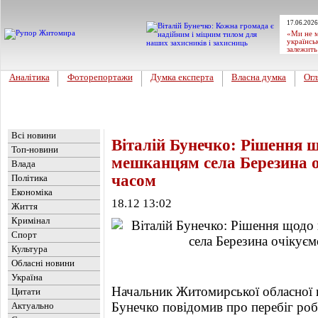
17.06.2026
«Ми не м
українсь
залежить
Аналітика
Фоторепортажи
Думка експерта
Власна думка
Огл
Головна
Новини
»
Топ-новини
Всі новини
Віталій Бунечко: Рішення 
Топ-новини
мешканцям села Березина 
Влада
часом
Політика
Економіка
18.12 13:02
Життя
Кримінал
Спорт
Культура
Обласні новини
Україна
Начальник Житомирської обласної ві
Цитати
Бунечко повідомив про перебіг роб
Актуально