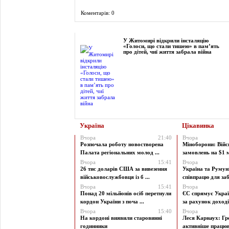
Коментарів: 0
Фоторепортаж
У Житомирі відкрили інсталяцію
«Голоси, що стали тишею» в пам’ять
про дітей, чиї життя забрала війна
Україна
Цікавинка
Вчора
21:40
Вчора
Розпочала роботу новостворена
Міноборони: Війс
Палата регіональних молод ...
замовлень на $1 мі
Вчора
15:41
Вчора
26 тис доларів США за вивезення
Україна та Румун
військовослужбовця із б ...
співпрацю для заб
Вчора
15:41
Вчора
Понад 20 мільйонів осіб перетнули
ЄС спрямує Украї
кордон України з поча ...
за рахунок доходів
Вчора
15:40
Вчора
На кордоні виявили старовинні
Леся Карнаух: Г
годинники
активніше працюва