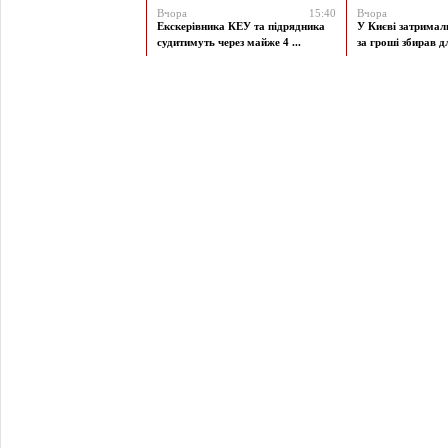
Вчора
15:40
Вчора
Екскерівника КЕУ та підрядника
У Києві затримал
судитимуть через майже 4 ...
за гроші збирав дл