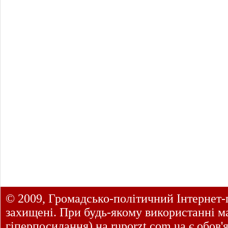
© 2009, Громадсько-політичний Інтернет-
захищені. При будь-якому використанні ма
гіперпосилання) на
ruporzt.com.ua
є обов'