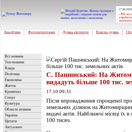
17.06.2026
«Ми не м
українсь
залежить
Аналітика
Фоторепортажи
Думка експерта
Власна думка
Огл
Головна
Новини
»
Топ-новини
Всі новини
Топ-новини
Влада
С. Пашинський: На Житоми
Політика
Економіка
видадуть більше 100 тис. з
Життя
17.10 09:31
Кримінал
Спорт
Після впровадження спрощеної про
Культура
земельних ділянок на Житомирщині
Обласні новини
видачі актів. Найближчі місяці їх 
Україна
100 тисяч.
Цитати
Актуально