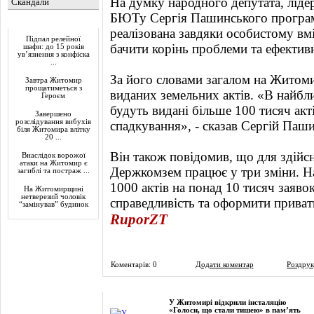
На думку народного депутата, лід
Скандали
БЮТу Сергія Пашинського програма
Актуально
реалізована завдяки особистому в
Підпал релейної
бачити корінь проблеми та ефективн
шафи: до 15 років
ув’язнення з конфіска
...
За його словами загалом на Житом
Завтра Житомир
прощатиметься з
виданих земельних актів. «В найбли
Героєм
будуть видані більше 100 тисяч акт
Завершено
розслідування вибухів
спадкування», - сказав Сергій Паш
біля Житомира влітку
20 ...
Він також повідомив, що для здійсн
Внаслідок ворожої
атаки на Житомир є
Держкомзем працює у три зміни. Н
загиблі та постраж ...
1000 актів на понад 10 тисяч заяво
На Житомирщині
нетверезий чоловік
справедливість та оформити приват
“замінував” будинок
RuporZT
Коментарів: 0
Додати коментар
Роздрук
Фоторепортаж
У Житомирі відкрили інсталяцію
«Голоси, що стали тишею» в пам’ять