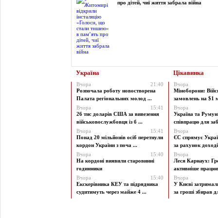
про дітей, чиї життя забрала війна
Україна
Цікавинка
Вчора
21:40
Вчора
Розпочала роботу новостворена
Міноборони: Війс
Палата регіональних молод ...
замовлень на $1 мі
Вчора
15:41
Вчора
26 тис доларів США за вивезення
Україна та Румун
військовослужбовця із б ...
співпрацю для заб
Вчора
15:41
Вчора
Понад 20 мільйонів осіб перетнули
ЄС спрямує Украї
кордон України з поча ...
за рахунок доходів
Вчора
15:40
Вчора
На кордоні виявили старовинні
Леся Карнаух: Г
годинники
активніше працюва
Вчора
15:40
Вчора
Екскерівника КЕУ та підрядника
У Києві затримал
судитимуть через майже 4 ...
за гроші збирав дл