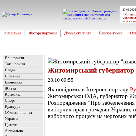
17.06.2026
«Ми не м
українсь
залежить
Аналітика
Фоторепортажи
Думка експерта
Власна думка
Огл
Головна
Новини
»
Топ-новини
Всі новини
Топ-новини
Житомирський губернатор 
Влада
Політика
28.10 09:55
Економіка
Життя
Як повідомили Інтернет-порталу
Р
Кримінал
Житомирської ОДА, губернатор Ж
Спорт
Розпорядження "Про забезпечення р
Культура
виборчих прав громадян України, п
Обласні новини
виборчого процесу на чергових ви
Україна
Цитати
Актуально