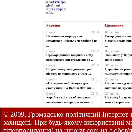
Україна
Цікавинка
Вчора
21:53
05 серпня
Незаконний маршрут не
Розпродаж майна 
спрацював: шістьох чоловіків і пе
максимальна виг
...
...
Вчора
21:52
03 серпня
Прикордонники викрили схему
Твій лікар у Варш
незаконного виготовлення до ...
всієї родини
Вчора
21:52
30 липня
Слідчі поліції повідомили про
Стрільба на різни
підозру колишньому енерге ...
змінюються вправи
Вчора
21:51
25 липня
«Паперова мобілізація» для
Парасолька для м
статистики: на Волині ДБР ви ...
впливає на зручніст
Вчора
21:51
23 липня
Україна та Литва обговорили
Не списуйте це на
посилення співпраці в межах ...
ознаки серйозних 
© 2009, Громадсько-політичний Інтернет-
захищені. При будь-якому використанні ма
гіперпосилання) на
ruporzt.com.ua
є обов'