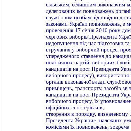
сільським, селищним виконавчим ко
делегованих їм повноважень органів
службовим особам відповідно до в
законами України повноважень, з 
проведення 17 січня 2010 року дем
чергових виборів Президента Украї
недопущення під час підготовки та
втручання у виборчий процес, проя
упередженого ставлення до кандида
політичних партій, виборчих блоків
кандидатів на пост Президента Украї
виборчого процесу), використання
органів виконавчої влади службов
приміщень, транспорту, засобів зв
кандидатів на пост Президента Украї
виборчого процесу, їх уповноважен
офіційних спостерігачів;
створення в порядку, визначеному
Президента України», належних ум
комісіями їх повноважень, зокрема 