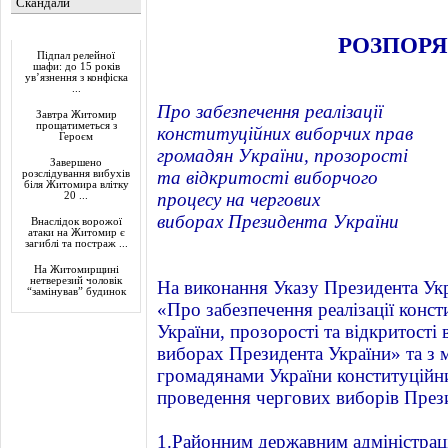
Скандали
Актуально
РОЗПОР
Підпал релейної
шафи: до 15 років
ув’язнення з конфіска
...
Про забезпечення реалізації
Завтра Житомир
прощатиметься з
конституційних виборчих прав
Героєм
громадян України, прозорості
Завершено
та відкритості виборчого
розслідування вибухів
біля Житомира влітку
процесу на чергових
20 ...
виборах Президента України
Внаслідок ворожої
атаки на Житомир є
загиблі та постраж ...
На Житомирщині
нетверезий чоловік
На виконання Указу Президента Укр
“замінував” будинок
«Про забезпечення реалізації конс
України, прозорості та відкритості
виборах Президента України» та з м
громадянами України конституційн
проведення чергових виборів Прези
1.Районним державним адміністраці