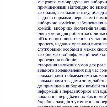
місцевого самоврядування виборчи
приміщеннями відповідно до визна
засобами, засобами зв'язку, обладн
згідно з нормами, переліком і вим
виборчою комісією, забезпечення 
комісій, виборчих бюлетенів та інш
рівні умови для роботи засобів мас
об'єктивного висвітлення в устано
процесу, надання органами виконавч
службовими особами в межах своїх
засобів масової інформації необхід
проведення виборів;
створення належних умов для реалі
вільного волевиявлення під час гол
громадянами з обмеженими можлив
громадянами з вадами зору, забез
до приміщень виборчих комісій та 
інформації з передвиборної агітації
виконання передбачених Законом У
України» заходів з уточнення попе
своєчасного подання органам веде