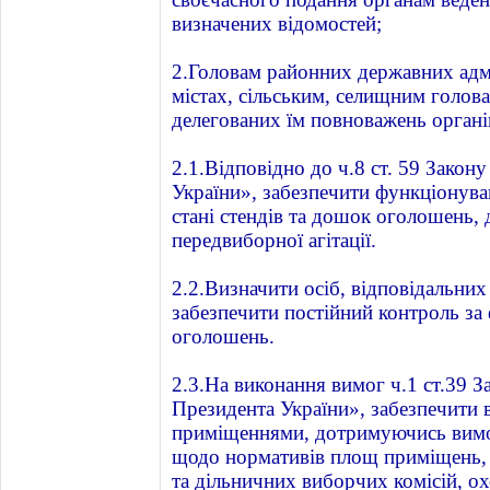
визначених відомостей;
2.Головам районних державних адмі
містах, сільським, селищним голова
делегованих їм повноважень органів
2.1.Відповідно до ч.8 ст. 59 Зако
України», забезпечити функціонув
стані стендів та дошок оголошень, 
передвиборної агітації.
2.2.Визначити осіб, відповідальних
забезпечити постійний контроль за
оголошень.
2.3.На виконання вимог ч.1 ст.39 
Президента України», забезпечити 
приміщеннями, дотримуючись вимог
щодо нормативів площ приміщень,
та дільничних виборчих комісій, о