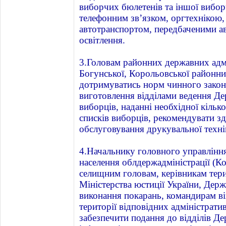
виборчих бюлетенів та іншої вибор
телефонним зв’язком, оргтехнікою,
автотранспортом, передбаченими ав
освітлення.
3.Головам районних державних адмі
Богунської, Корольовської районн
дотримуватись норм чинного законо
виготовлення відділами ведення Де
виборців, наданні необхідної кільк
списків виборців, рекомендувати з
обслуговування друкувальної техні
4.Начальнику головного управління
населення облдержадміністрації (Кор
селищним головам, керівникам тер
Міністерства юстиції України, Дер
виконання покарань, командирам ві
території відповідних адміністрат
забезпечити подання до відділів Д