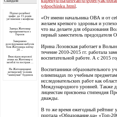
kupellyu-na-drovah-u-gotel-yak-obra
Скандали
vdpochinku.html
.
Актуально
Підпал релейної
шафи: до 15 років
«От имени начальника ОВА и от себ
ув’язнення з конфіска
...
желаем крепкого здоровья и успехо
что вы делаете для образования Во
Завтра Житомир
прощатиметься з
первый заместитель председателя 
Героєм
Завершено
розслідування вибухів
Ирина Лозовская работает в Волын
біля Житомира влітку
20 ...
течение 2010-2015 гг. работала зам
Внаслідок ворожої
воспитательной работе. А с 2015 го
атаки на Житомир є
загиблі та постраж ...
Воспитанники образовательного у
На Житомирщині
нетверезий чоловік
олимпиадах по учебным предметам
“замінував” будинок
исследовательских работ как област
Международного уровней. Также д
лицеистам присвоена стипендия Пр
дважды.
В то же время ежегодный рейтинг 
портала «Образование.ua» «Топ-20