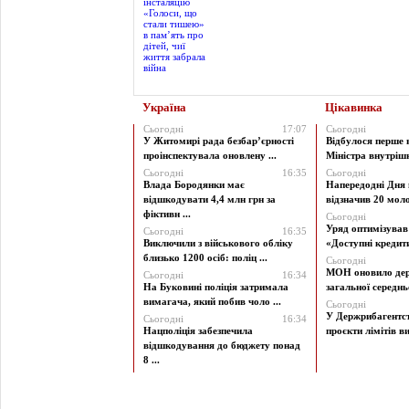
Україна
Цікавинка
Сьогодні
17:07
Сьогодні
У Житомирі рада безбар’єрності
Відбулося перше 
проінспектувала оновлену ...
Міністра внутрішні
Сьогодні
16:35
Сьогодні
Влада Бородянки має
Напередодні Дня 
відшкодувати 4,4 млн грн за
відзначив 20 моло
фіктивн ...
Сьогодні
Уряд оптимізува
Сьогодні
16:35
Виключили з військового обліку
«Доступні кредити 
близько 1200 осіб: поліц ...
Сьогодні
МОН оновило дер
Сьогодні
16:34
На Буковині поліція затримала
загальної середньої
вимагача, який побив чоло ...
Сьогодні
У Держрибагентст
Сьогодні
16:34
Нацполіція забезпечила
проєкти лімітів ви
відшкодування до бюджету понад
8 ...