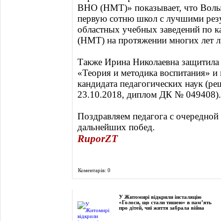
ВНО (НМТ)» показывает, что Волы
первую сотню школ с лучшими резу
областных учебных заведений по 
(НМТ) на протяжении многих лет л
Также Ирина Николаевна защитила 
«Теория и методика воспитания» и
кандидата педагогических наук (ре
23.10.2018, диплом ДК № 049408).
Поздравляем педагога с очередной
дальнейших побед.
RuporZT
Коментарів: 0
Фоторепортаж
У Житомирі відкрили інсталяцію
«Голоси, що стали тишею» в пам’ять
про дітей, чиї життя забрала війна