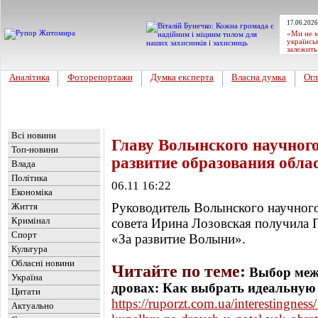
17.06.2026
«Ми не м
українсь
залежить
Аналітика
Фоторепортажи
Думка експерта
Власна думка
Огл
Головна
Новини
»
Україна
Всі новини
Главу Волынского научного
Топ-новини
развитие образования обла
Влада
Політика
06.11 16:22
Економіка
Руководитель Волынского научног
Життя
Кримінал
совета Ирина Лозовская получила
Спорт
«За развитие Волыни».
Культура
Обласні новини
Читайте по теме:
Выбор межд
Україна
дровах: Как выбрать идеальную
Цитати
https://ruporzt.com.ua/interestingne
Актуально