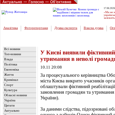
17.06.2026
«Ми не м
українсь
залежить
Аналітика
Фоторепортажи
Думка експерта
Власна думка
Огл
Головна
Новини
»
Україна
Всі новини
У Києві виявили фіктивний
Топ-новини
утримання в неволі громад
Влада
Політика
10.11 20:08
Економіка
За процесуального керівництва Об
Життя
Кримінал
міста Києва викрито учасників орга
Спорт
облаштували фіктивний реабілітаці
Культура
замовлення громадян та утримання ї
Обласні новини
України).
Україна
Цитати
За даними слідства, підозрювані о
Актуально
одного з районів Одеси фіктивний р