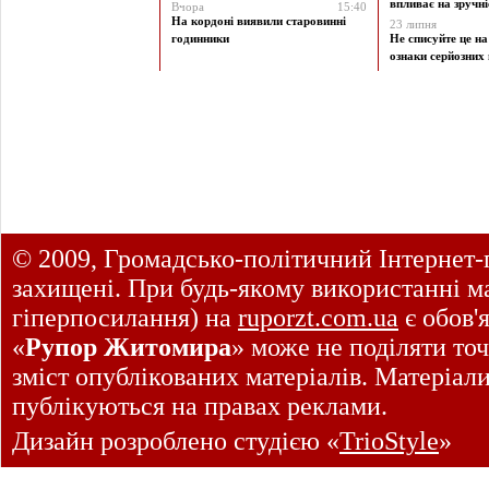
впливає на зручніст
Вчора
15:40
На кордоні виявили старовинні
23 липня
годинники
Не списуйте це на
ознаки серйозних 
© 2009, Громадсько-політичний Інтернет-
захищені. При будь-якому використанні ма
гіперпосилання) на
ruporzt.com.ua
є обов'
«
Рупор Житомира
» може не поділяти точ
зміст опублікованих матеріалів. Матеріал
публікуються на правах реклами.
Дизайн розроблено студією «
TrioStyle
»