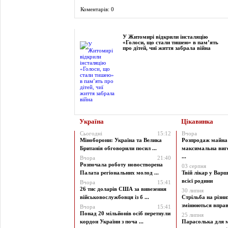
Коментарів: 0
Фоторепортаж
У Житомирі відкрили інсталяцію
«Голоси, що стали тишею» в пам’ять
про дітей, чиї життя забрала війна
Україна
Цікавинка
Сьогодні
15:12
Вчора
Міноборони: Україна та Велика
Розпродаж майна 
Британія обговорили посил ...
максимальна виг
...
Вчора
21:40
Розпочала роботу новостворена
03 серпня
Палата регіональних молод ...
Твій лікар у Варш
всієї родини
Вчора
15:41
26 тис доларів США за вивезення
30 липня
військовослужбовця із б ...
Стрільба на різни
змінюються вправи
Вчора
15:41
Понад 20 мільйонів осіб перетнули
25 липня
кордон України з поча ...
Парасолька для м