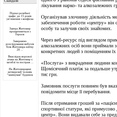
Скандали
лікування нарко- та алкозалежних 
Актуально
Підпал релейної
Організував злочинну діяльність 
шафи: до 15 років
ув’язнення з конфіска
забезпечення роботи «центру» він
...
особу та залучив своїх знайомих.
Завтра Житомир
прощатиметься з
Героєм
Через веб-ресурс під виглядом при
Завершено
розслідування вибухів
алкозалежних осіб вони приймали 
біля Житомира влітку
20 ...
конкретних людей з поміщенням їх 
Внаслідок ворожої
атаки на Житомир є
«Послуга» з викрадення людини кош
загиблі та постраж ...
Щомісячний платіж за подальше ут
На Житомирщині
нетверезий чоловік
тис грн.
“замінував” будинок
Замовник послуги повинен був вказ
повідомити місце її перебування.
Після отримання грошей за «паціє
спортивної статури, які примусово 
центр». Вони видавали себе за пре