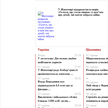
Фоторепортаж
У Житомирі відкрили інсталяцію
«Голоси, що стали тишею» в пам’ять
про дітей, чиї життя забрала війна
Україна
Цікавинка
Вчора
22:19
07 серпня
У застосунку Дія можна знайти
Мікрохвильова пі
найближче укриття
переваги сучасної 
07 серпня
17:07
05 серпня
У Житомирі рада безбар’єрності
Розпродаж майна 
проінспектувала оновлену ...
максимальна виг
...
07 серпня
16:35
Влада Бородянки має
03 серпня
відшкодувати 4,4 млн грн за
Твій лікар у Варш
фіктивн ...
всієї родини
07 серпня
16:35
30 липня
Виключили з військового обліку
Стрільба на різни
близько 1200 осіб: поліц ...
змінюються вправи
07 серпня
16:34
25 липня