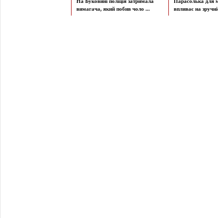
На Буковині поліція затримала
Парасолька для м
вимагача, який побив чоло ...
впливає на зручніст