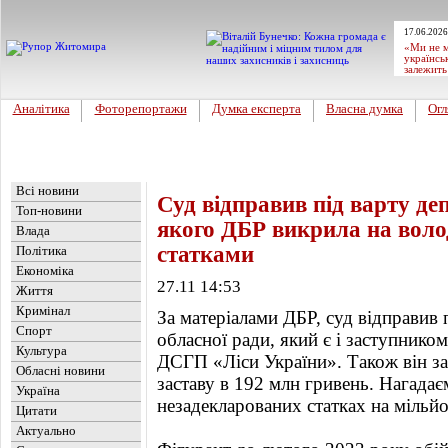
17.06.2026
«Ми не м
українсь
залежить
Аналітика
Фоторепортажи
Думка експерта
Власна думка
Огл
Головна
Новини
»
Україна
Всі новини
Суд відправив під варту де
Топ-новини
якого ДБР викрила на воло
Влада
статками
Політика
Економіка
27.11 14:53
Життя
Кримінал
За матеріалами ДБР, суд відправив 
Спорт
обласної ради, який є і заступнико
Культура
ДСГП «Ліси України». Також він з
Обласні новини
заставу в 192 млн гривень. Нагада
Україна
незадекларованих статках на мільйо
Цитати
Актуально