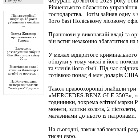
Фігурант до лютого 2023 року обі
Скандали
Рівненського обласного управління
Актуально
господарства. Потім зайняв одну з 
Підпал релейної
шафи: до 15 років
його базі Поліському лісовому офі
ув’язнення з конфіска
...
Працюючи у виконавчій владі та ор
Завтра Житомир
прощатиметься з
він встиг незаконно збагатитися на
Героєм
Завершено
розслідування вибухів
У межах відкритого кримінального
біля Житомира влітку
20 ...
обшуки у тому числі в його помешк
Внаслідок ворожої
та членів його сім’ї. Під час слідч
атаки на Житомир є
загиблі та постраж ...
готівкою понад 4 млн доларів США 
На Житомирщині
нетверезий чоловік
Також правоохоронці знайшли три 
“замінував” будинок
«MERCEDES-BENZ GLE 350E», «BM
годинники, зокрема елітної марки Р
монети, злитки золота, 2 пістолети
магазинами до нього із патронами.
На сьогодні, також заблоковані раху
тисяч євро.