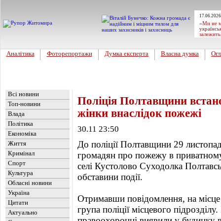
17.06.2026
«Ми не м
українсь
залежить
Аналітика
Фоторепортажи
Думка експерта
Власна думка
Огл
Головна
Новини
»
Україна
Всі новини
Поліція Полтавщини встано
Топ-новини
жінки внаслідок пожежі
Влада
Політика
30.11 23:50
Економіка
До поліції Полтавщини 29 листопад
Життя
Кримінал
громадян про пожежу в приватному
Спорт
селі Кустолово Суходолка Полтавсь
Культура
обставини події.
Обласні новини
Україна
Отримавши повідомлення, на місце 
Цитати
група поліції місцевого підрозділу.
Актуально
правоохоронці виявили у будинку в