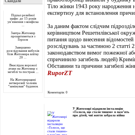
Скандали
Тіло жінки 1943 року народження 
Актуально
експертизу для встановлення причи
Підпал релейної
шафи: до 15 років
ув’язнення з конфіска
За даним фактом слідчим підрозділ
...
керівництвом Решетилівської окру
Завтра Житомир
прощатиметься з
питання щодо внесення відомостей
Героєм
розслідувань за частиною 2 статті
Завершено
розслідування вибухів
законодавством вимог пожежної аб
біля Житомира влітку
20 ...
спричинило загибель людей) Кримін
Обставини та причини загибелі жінк
Внаслідок ворожої
атаки на Житомир є
RuporZT
загиблі та постраж ...
На Житомирщині
нетверезий чоловік
“замінував” будинок
Коментарів: 0
Фоторепортаж
У Житомирі відкрили інсталяцію
«Голоси, що стали тишею» в пам’ять
про дітей, чиї життя забрала війна