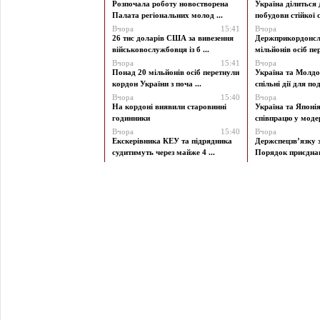
Розпочала роботу новостворена
Україна ділиться
Палата регіональних молод ...
побудови стійкої с
Вчора
15:41
Вчора
26 тис доларів США за вивезення
Держприкордонсл
військовослужбовця із б ...
мільйонів осіб пер
Вчора
15:41
Вчора
Понад 20 мільйонів осіб перетнули
Україна та Молд
кордон України з поча ...
спільні дії для под
Вчора
15:40
Вчора
На кордоні виявили старовинні
Україна та Японі
годинники
співпрацю у модерн
Вчора
15:40
Вчора
Екскерівника КЕУ та підрядника
Держспецзв’язку 
судитимуть через майже 4 ...
Порядок приєднан