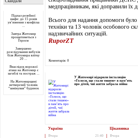
Скандали
медпрацівникам, які доправили їх д
Актуально
Підпал релейної
Всього для надання допомоги було 
шафи: до 15 років
ув’язнення з конфіска
техніки та 13 чоловік особового с
...
надзвичайних ситуацій.
Завтра Житомир
прощатиметься з
RuporZT
Героєм
Завершено
розслідування вибухів
біля Житомира влітку
20 ...
Коментарів: 0
Внаслідок ворожої
Фоторепортаж
атаки на Житомир є
загиблі та постраж ...
У Житомирі відкрили інсталяцію
«Голоси, що стали тишею» в пам’ять
На Житомирщині
про дітей, чиї життя забрала війна
нетверезий чоловік
“замінував” будинок
Україна
Цікавинка
Вчора
21:40
Вчора