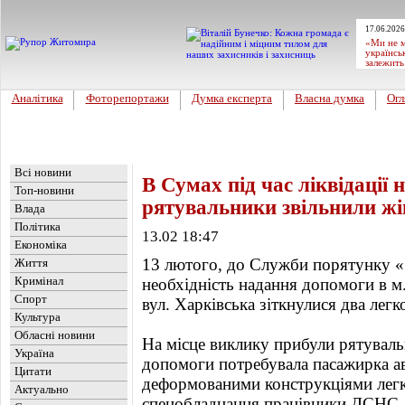
17.06.2026
«Ми не м
українсь
залежить
Аналітика
Фоторепортажи
Думка експерта
Власна думка
Огл
Головна
Новини
»
Україна
Всі новини
В Сумах під час ліквідації 
Топ-новини
рятувальники звільнили жін
Влада
Політика
13.02 18:47
Економіка
13 лютого, до Служби порятунку «
Життя
Кримінал
необхідність надання допомоги в м
Спорт
вул. Харківська зіткнулися два легк
Культура
Обласні новини
На місце виклику прибули рятуваль
Україна
допомоги потребувала пасажирка а
Цитати
деформованими конструкціями лег
Актуально
спецобладнання працівники ДСНС д