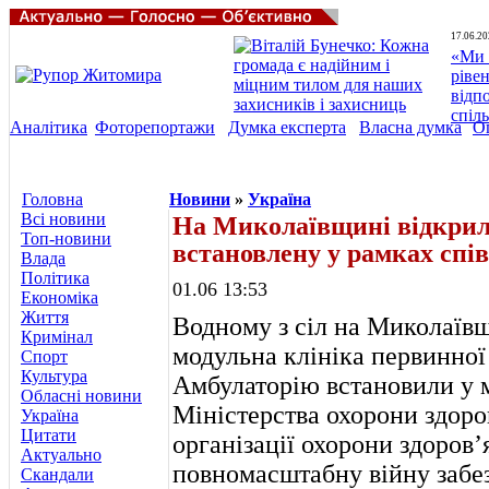
17.06.20
«Ми 
ріве
відп
спіл
Аналітика
Фоторепортажи
Думка експерта
Власна думка
О
Головна
Новини
»
Україна
Всі новини
На Миколаївщині відкрили
Топ-новини
встановлену у рамках сп
Влада
Політика
01.06 13:53
Економіка
Життя
Водному з сіл на Миколаїв
Кримінал
модульна клініка первинної
Спорт
Культура
Амбулаторію встановили у 
Обласні новини
Міністерства охорони здоро
Україна
Цитати
організації охорони здоров
Актуально
повномасштабну війну забе
Скандали