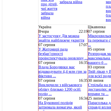
забрала війна
Україна
Цікавинка
Вчора
22:19
07 серпня
У застосунку Дія можна
Мікрохвильов
знайти найближче укриття
та переваги с
07 серпня
17:07
...
У Житомирі рада
05 серпня
безбар’єрності
Розпродаж ма
проінспектувала оновлену ...
максимальна 
07 серпня
16:35
вашого б ...
Влада Бородянки має
03 серпня
відшкодувати 4,4 млн грн за
Твій лікар у 
фіктивн ...
для всієї род
07 серпня
16:35
30 липня
Виключили з військового
Стрільба на р
обліку близько 1200 осіб:
дистанціях: 
поліц ...
вправи та ...
07 серпня
16:34
25 липня
На Буковині поліція
Парасолька д
затримала вимагача, який
справді вплив