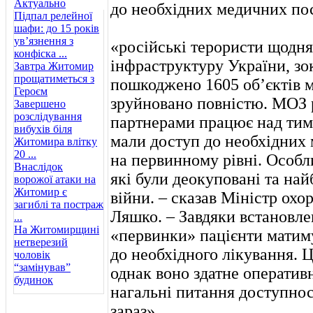
Актуально
до необхідних медичних пос
Підпал релейної
шафи: до 15 років
ув’язнення з
«російські терористи щодня
конфіска ...
інфраструктуру України, зо
Завтра Житомир
прощатиметься з
пошкоджено 1605 об’єктів м
Героєм
зруйновано повністю. МОЗ 
Завершено
розслідування
партнерами працює над тим,
вибухів біля
мали доступ до необхідних 
Житомира влітку
20 ...
на первинному рівні. Особл
Внаслідок
які були деокуповані та на
ворожої атаки на
Житомир є
війни. – сказав Міністр охо
загиблі та постраж
Ляшко. – Завдяки встановл
...
На Житомирщині
«первинки» пацієнти матим
нетверезий
до необхідного лікування. 
чоловік
“замінував”
однак воно здатне оператив
будинок
нагальні питання доступно
зараз».