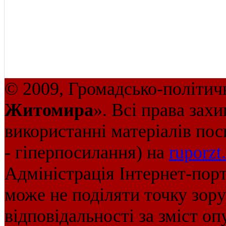
© 2009, Громадсько-політич
Житомира
». Всі права зах
використанні матеріалів пос
- гіперпосилання) на
ruporzt
Адміністрація Інтернет-пор
може не поділяти точку зору 
відповідальності за зміст оп