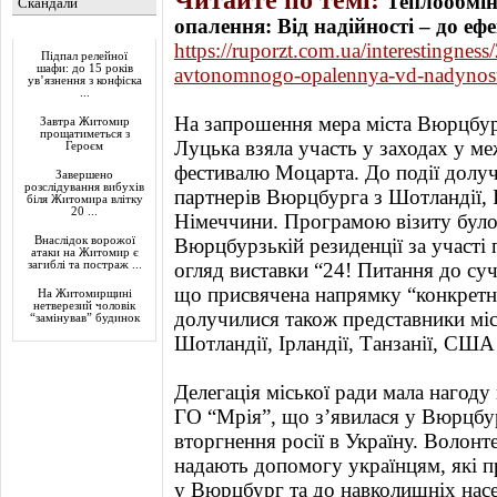
Теплообмін
Скандали
опалення: Від надійності – до ефе
Актуально
https://ruporzt.com.ua/interestingne
Підпал релейної
шафи: до 15 років
avtonomnogo-opalennya-vd-nadynost-
ув’язнення з конфіска
...
На запрошення мера міста Вюрцбург
Завтра Житомир
прощатиметься з
Луцька взяла участь у заходах у м
Героєм
фестивалю Моцарта. До події долуч
Завершено
розслідування вибухів
партнерів Вюрцбурга з Шотландії, І
біля Житомира влітку
20 ...
Німеччини. Програмою візиту було
Внаслідок ворожої
Вюрцбурзькій резиденції за участі п
атаки на Житомир є
загиблі та постраж ...
огляд виставки “24! Питання до суча
що присвячена напрямку “конкретно
На Житомирщині
нетверезий чоловік
долучилися також представники мі
“замінував” будинок
Шотландії, Ірландії, Танзанії, США
Делегація міської ради мала нагоду
ГО “Мрія”, що з’явилася у Вюрцбу
вторгнення росії в Україну. Волонте
надають допомогу українцям, які 
у Вюрцбург та до навколишніх нас