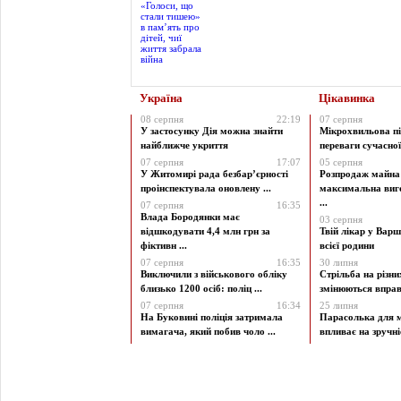
Україна
Цікавинка
08 серпня
22:19
07 серпня
У застосунку Дія можна знайти
Мікрохвильова пі
найближче укриття
переваги сучасної 
07 серпня
17:07
05 серпня
У Житомирі рада безбар’єрності
Розпродаж майна 
проінспектувала оновлену ...
максимальна виг
...
07 серпня
16:35
Влада Бородянки має
03 серпня
відшкодувати 4,4 млн грн за
Твій лікар у Варш
фіктивн ...
всієї родини
07 серпня
16:35
30 липня
Виключили з військового обліку
Стрільба на різни
близько 1200 осіб: поліц ...
змінюються вправи
07 серпня
16:34
25 липня
На Буковині поліція затримала
Парасолька для м
вимагача, який побив чоло ...
впливає на зручніст