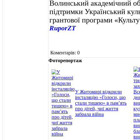
Волинський академічний об
підтримки Український кул
грантової програми «Культур
RuporZT
Коментарів: 0
Фоторепортаж
У Житомирі відкрили
інсталяцію «Голоси, що
стали тишею» в пам’ять
про дітей, чиї життя
забрала війна