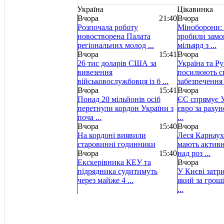
Україна
Цікавинка
Вчора
21:40
Вчора
Розпочала роботу
Міноборони: 
новостворена Палата
зробили замо
регіональних молод ...
мільярд з ...
Вчора
15:41
Вчора
26 тис доларів США за
Україна та Р
вивезення
посилюють с
військовослужбовця із б ...
забезпечення .
Вчора
15:41
Вчора
Понад 20 мільйонів осіб
ЄС спрямує У
перетнули кордон України з
євро за рахун
поча ...
...
Вчора
15:40
Вчора
На кордоні виявили
Леся Карнаух
старовинні годинники
мають актив
Вчора
15:40
над роз ...
Екскерівника КЕУ та
Вчора
підрядника судитимуть
У Києві затр
через майже 4 ...
який за гроші
...