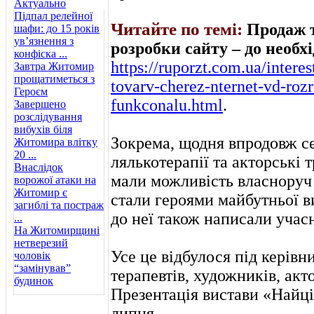
Актуально
Підпал релейної
Читайте по темі:
Продаж т
шафи: до 15 років
ув’язнення з
розробки сайту – до необх
конфіска ...
https://ruporzt.com.ua/intere
Завтра Житомир
прощатиметься з
tovarv-cherez-nternet-vd-roz
Героєм
funkconalu.html
.
Завершено
розслідування
вибухів біля
Зокрема, щодня впродовж се
Житомира влітку
20 ...
лялькотерапії та акторські т
Внаслідок
мали можливість власноруч 
ворожої атаки на
Житомир є
стали героями майбутньої в
загиблі та постраж
до неї також написали учас
...
На Житомирщині
нетверезий
Усе це відбулося під керівн
чоловік
“замінував”
терапевтів, художників, акто
будинок
Презентація вистави «Найці
липня.