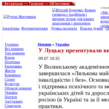
17.06.20
«Ми 
ріве
відп
спіл
Аналітика
Фоторепортажи
Думка експерта
Власна думка
О
Головна
Новини
»
Україна
Всі новини
У Луцьку презентували ви
Топ-новини
Влада
09.07 10:35
Політика
У Волинському академічном
Економіка
Життя
завершилася «Лялькова майс
Кримінал
інвалідністю і без». Основн
Спорт
Культура
і підтримка психічного та м
Обласні новини
українських дітей та доросл
Україна
Цитати
росією (в Україні та за її м
Актуально
практики.
Скандали