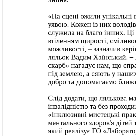
«На сцені ожили унікальні 
уявою. Кожен із них володі
служила на благо інших. Ці
втіленням щирості, сміливос
можливості, – зазначив кер
ляльок Вадим Хаїнський. –
скарб» нагадує нам, що спр
під землею, а сяють у наши
добро та допомагаємо ближ
Слід додати, що лялькова ма
інвалідністю та без проходи
«Інклюзивні мистецькі пра
ментального здоров'я дітей 
який реалізує ГО «Лаборатор