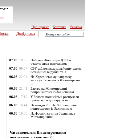
ом для
ого
Про проект
Контакти
Реклама
Досьє
Довідники
Обласні новини
07.08
10:06
Поблизу Житомира ДТП за
участю двох вантажівок
07.08
09:57
СБУ заблокувала мільйонну схему
незаконної вирубки та л ...
06.08
22:04
На Херсонському напрямку
загинув Захисник з Житомирсько
...
06.08
21:41
Завтра на Житомирщині
попрощаються із Захисником
06.08
17:19
У Звягелі поліцейські розшукали
причетного до наруги на ...
06.08
16:44
Назавжди 25: На Житомирщині
попрощалися із Захисником
06.08
16:30
На фронті загинув Захисник з
Житомирщини
Опитування
Чи задоволені Ви центральним
опаленням у квартирі?