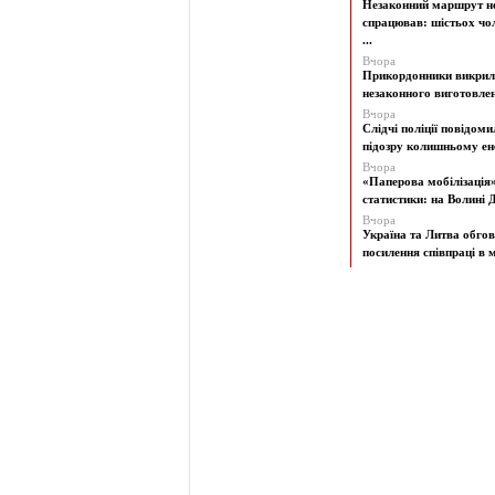
Незаконний маршрут н
спрацював: шістьох чол
...
Вчора
Прикордонники викрил
незаконного виготовленн
Вчора
Слідчі поліції повідоми
підозру колишньому ене
Вчора
«Паперова мобілізація
статистики: на Волині Д
Вчора
Україна та Литва обго
посилення співпраці в м