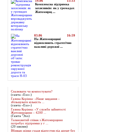
19.06
15:33
Комплексна підтримка
захисників: як у громадах
Житомирщ ...
03.06
16:59
На Житомирщині
відновлюють стратегічно
важливі дорожні ...
Огляд преси
Спалювати чи компостувати?
(газета «Ехо»)
Галина Корінна: «Наше завдання –
збільшувати кількість ...
(газета «Ехо»)
Галина Корінна: «У служби зайнятості
Житомирщини – 4200 ...
(Газета "Эхо)
Талановитий співак з Житомирщини
потребує підтримки у г ...
(20 хвилин)
Вбивцю жінки суддя відпустив під арешт без