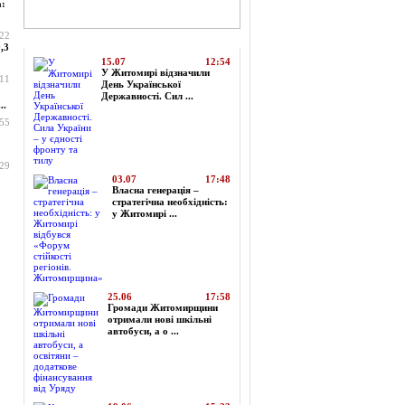
а:
:22
Топ-новини
,3
15.07
12:54
У Житомирі відзначили
:11
День Української
Державності. Сил ...
..
:55
:29
03.07
17:48
Власна генерація –
стратегічна необхідність:
у Житомирі ...
25.06
17:58
Громади Житомирщини
отримали нові шкільні
автобуси, а о ...