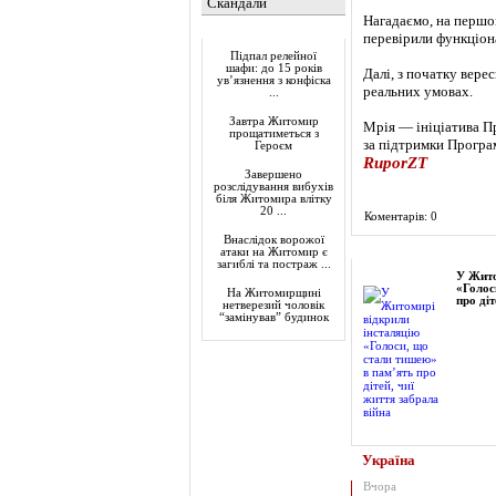
Скандали
Нагадаємо, на першом
Актуально
перевірили функціона
Підпал релейної
шафи: до 15 років
Далі, з початку вере
ув’язнення з конфіска
реальних умовах.
...
Завтра Житомир
Мрія — ініціатива П
прощатиметься з
за підтримки Програ
Героєм
RuporZT
Завершено
розслідування вибухів
біля Житомира влітку
20 ...
Коментарів: 0
Внаслідок ворожої
Фоторепортаж
атаки на Житомир є
загиблі та постраж ...
У Жито
«Голос
На Житомирщині
про діт
нетверезий чоловік
“замінував” будинок
Україна
Вчора