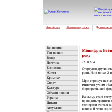
Аналітика
Фоторепортажи
Думка експ
Головна
Новини
»
Україна
Всі новини
Мінцифри: Втілю
Топ-новини
року
Влада
22.08 22:43
Політика
Економіка
Стартував другий ет
Життя
рівні. Нині понад 2 
Кримінал
Мрія спрощує навчал
Спорт
вчителям, учням і ба
Культура
бюрократії, щоб фоку
Обласні новини
На цьому етапі тесту
Україна
проводять тренінги, 
Цитати
тренерами вчителі за
Актуально
швидко й легко корис