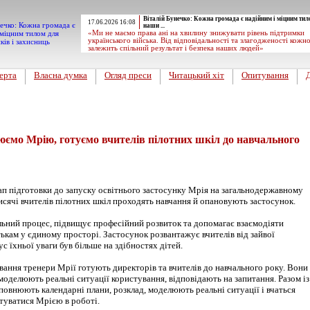
Віталій Бунечко: Кожна громада є надійним і міцним тил
17.06.2026 16:08
наши ...
«Ми не маємо права ані на хвилину знижувати рівень підтримки
українського війська. Від відповідальності та злагодженості кожн
залежить спільний результат і безпека наших людей»
ерта
Власна думка
Огляд преси
Читацький хіт
Опитування
ємо Мрію, готуємо вчителів пілотних шкіл до навчального
ап підготовки до запуску освітнього застосунку Мрія на загальнодержавному
тисячі вчителів пілотних шкіл проходять навчання й опановують застосунок.
ьний процес, підвищує професійний розвиток та допомагає взаємодіяти
тькам у єдиному просторі. Застосунок розвантажує вчителів від зайвої
с їхньої уваги був більше на здібностях дітей.
вання тренери Мрії готують директорів та вчителів до навчального року. Вони
моделюють реальні ситуації користування, відповідають на запитання. Разом із
повнюють календарні плани, розклад, моделюють реальні ситуації і вчаться
туватися Мрією в роботі.