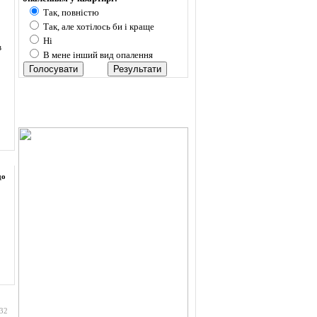
Так, повністю
Так, але хотілось би і краще
Ні
в
В мене інший вид опалення
до
:32