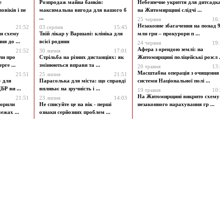
е
Розпродаж майна банків:
Небезпечне укриття для дитсадк
овіків і пе
максимальна вигода для вашого б
на Житомирщині слідчі ...
...
25 червня
16
Незаконне збагачення на понад 9
21:52
03 серпня
15:45
и схему
Твій лікар у Варшаві: клініка для
млн грн – прокурори п ...
я до ...
всієї родини
24 червня
19
Афера з орендою землі: на
21:52
30 липня
17:01
ли про
Стрільба на різних дистанціях: як
Житомирщині поліцейські розсл .
рге ...
змінюються вправи та ...
20 травня
13
Масштабна операція з очищення
21:51
25 липня
21:51
» для
Парасолька для міста: що справді
системи Національної полі ...
БР ви ...
впливає на зручність і ...
19 травня
10
На Житомирщині викрито схему
21:51
23 липня
14:03
ворили
Не списуйте це на вік - перші
незаконного нарахування гр ...
ежах ...
ознаки серйозних проблем ...