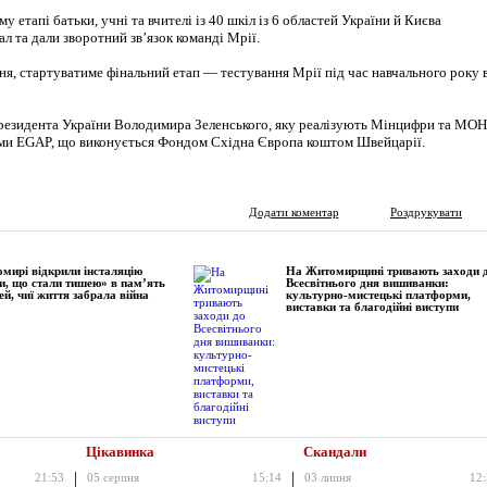
у етапі батьки, учні та вчителі із 40 шкіл із 6 областей України й Києва
л та дали зворотний зв’язок команді Мрії.
сня, стартуватиме фінальний етап — тестування Мрії під час навчального року 
резидента України Володимира Зеленського, яку реалізують Мінцифри та МОН
ми EGAP, що виконується Фондом Східна Європа коштом Швейцарії.
Додати коментар
Роздрукувати
мирі відкрили інсталяцію
На Житомирщині тривають заходи 
и, що стали тишею» в пам’ять
Всесвітнього дня вишиванки:
ей, чиї життя забрала війна
культурно-мистецькі платформи,
виставки та благодійні виступи
Цікавинка
Скандали
21:53
05 серпня
15:14
03 липня
12