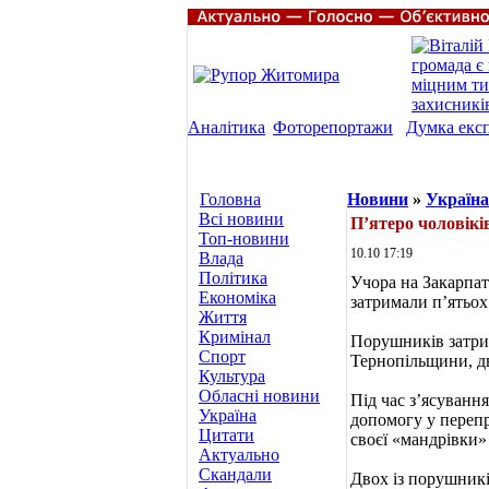
Аналітика
Фоторепортажи
Думка екс
Головна
Новини
»
Україна
Всі новини
П’ятеро чоловік
Топ-новини
10.10 17:19
Влада
Політика
Учора на Закарпат
Економіка
затримали п’ятьох
Життя
Кримінал
Порушників затрим
Спорт
Тернопільщини, дв
Культура
Обласні новини
Під час з’ясуван
Україна
допомогу у перепр
Цитати
своєї «мандрівки»
Актуально
Скандали
Двох із порушникі