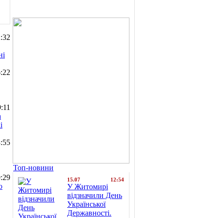
:32
ні
:22
:11
а
і
:55
Топ-новини
:29
15.07
12:54
о
У Житомирі
відзначили День
Української
Державності.