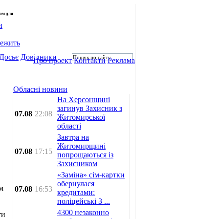
лом для
и
лежить
Досьє
Довідники
Про проект
Контакти
Реклама
Обласні новини
На Херсонщині
загинув Захисник з
07.08
22:08
Житомирської
області
Завтра на
Житомирщині
07.08
17:15
попрощаються із
Захисником
«Заміна» сім-картки
обернулася
м
07.08
16:53
кредитами:
поліцейські З ...
4300 незаконно
ти