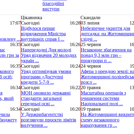
Цікавинка
Скандали
17:07
Сьогодні
16:28
03 липня
12
Відбулося перше
Небезпечне укриття для
відрядження Міністра
дитсадка: на Житомирщи
овлену ...
внутрішніх справ І ...
слідчі ...
16:35
Сьогодні
16:26
25 червня
16
має
Напередодні Дня молоді
Незаконне збагачення на
лн грн за
Уряд відзначив 20 молодих
понад 9,3 млн грн –
україн ...
прокурори п ...
16:35
Сьогодні
16:24
24 червня
19
ькового
Уряд оптимізував умови
Афера з орендою землі: н
0 осіб:
програми «Доступні
Житомирщині поліцейськ
кредити 5-7-9 ...
розсл ...
16:34
Сьогодні
16:22
20 травня
13
ія
МОН оновило державні
Масштабна операція з
а, який
стандарти загальної
очищення системи
середньої осві ...
Національної полі ...
16:34
Сьогодні
16:20
19 травня
10
ечила
У Держрибагентстві
На Житомирщині викрит
 бюджету
розглянули проєкти лімітів
схему незаконного
вилучення ...
нарахування гр ...