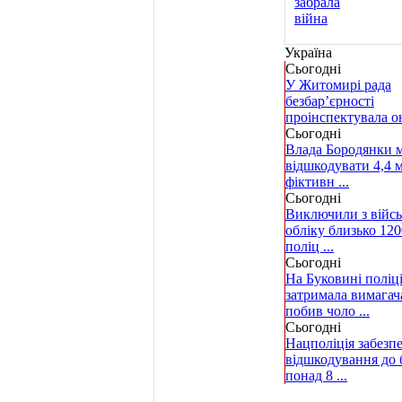
Україна
Сьогодні
У Житомирі рада
безбар’єрності
проінспектувала он
Сьогодні
Влада Бородянки 
відшкодувати 4,4 м
фіктивн ...
Сьогодні
Виключили з війс
обліку близько 120
поліц ...
Сьогодні
На Буковині поліц
затримала вимагач
побив чоло ...
Сьогодні
Нацполіція забезп
відшкодування до
понад 8 ...