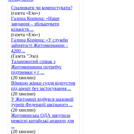
Спалювати чи компостувати?
(газета «Ехо»)
Галина Корінна: «Наше
завдання – збільшувати
кількість ...
(газета «Ехо»)
Галина Корінна: «У служби
зайнятості Житомирщини –
4200 ...
(Газета "Эхо)
Талановитий співак з
Житомирщини потребує
підтримки у г ...
(20 хвилин)
Вбивцю жінки суддя відпустив
під арешт без застосування ...
(20 хвилин)
У Житомирі відбувся шаховий
турнір Федерації шкільного ...
(20 хвилин)
Житомирська ОДА закупила
неякісні китайські апарати для
...
(20 хвилин)