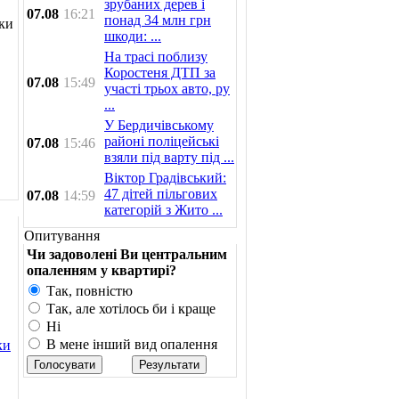
зрубаних дерев і
07.08
16:21
понад 34 млн грн
ки
шкоди: ...
На трасі поблизу
Коростеня ДТП за
07.08
15:49
участі трьох авто, ру
...
У Бердичівському
районі поліцейські
07.08
15:46
взяли під варту під ...
Віктор Градівський:
47 дітей пільгових
07.08
14:59
категорій з Жито ...
Опитування
Чи задоволені Ви центральним
опаленням у квартирі?
Так, повністю
Так, але хотілось би і краще
Ні
В мене інший вид опалення
ки