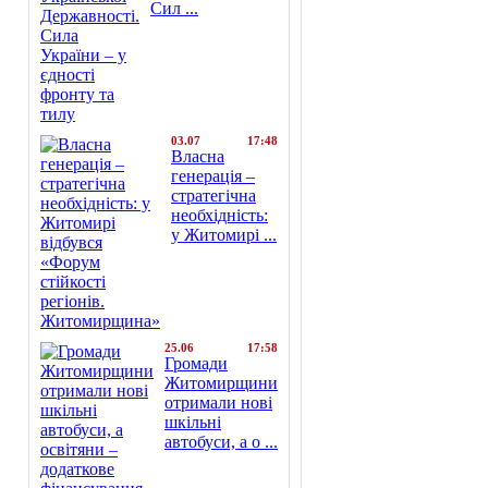
Сил ...
03.07
17:48
Власна
генерація –
стратегічна
необхідність:
у Житомирі ...
25.06
17:58
Громади
Житомирщини
отримали нові
шкільні
автобуси, а о ...