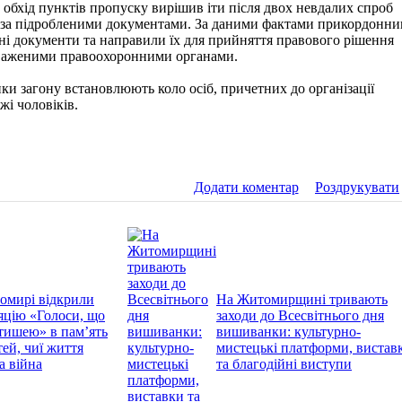
в обхід пунктів пропуску вирішив іти після двох невдалих спроб
 за підробленими документами. За даними фактами прикордонни
і документи та направили їх для прийняття правового рішення
важеними правоохоронними органами.
ки загону встановлюють коло осіб, причетних до організації
жі чоловіків.
Додати коментар
Роздрукувати
омирі відкрили
На Житомирщині тривають
яцію «Голоси, що
заходи до Всесвітнього дня
тишею» в пам’ять
вишиванки: культурно-
тей, чиї життя
мистецькі платформи, вистав
а війна
та благодійні виступи