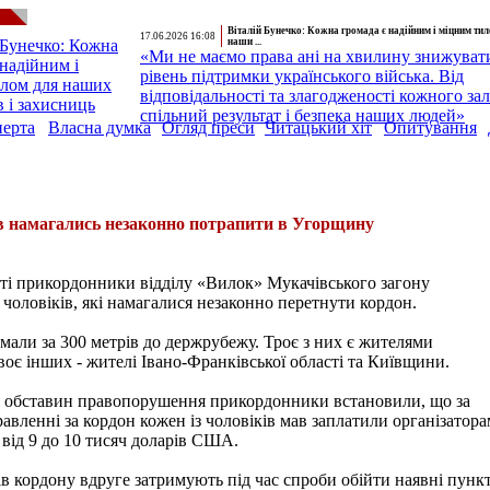
Віталій Бунечко: Кожна громада є надійним і міцним ти
17.06.2026 16:08
наши ...
«Ми не маємо права ані на хвилину знижуват
рівень підтримки українського війська. Від
відповідальності та злагодженості кожного за
спільний результат і безпека наших людей»
перта
Власна думка
Огляд преси
Читацький хіт
Опитування
ів намагались незаконно потрапити в Угорщину
ті прикордонники відділу «Вилок» Мукачівського загону
 чоловіків, які намагалися незаконно перетнути кордон.
али за 300 метрів до держрубежу. Троє з них є жителями
оє інших - жителі Івано-Франківської області та Київщини.
ня обставин правопорушення прикордонники встановили, що за
авленні за кордон кожен із чоловіків мав заплатили організатора
 від 9 до 10 тисяч доларів США.
в кордону вдруге затримують під час спроби обійти наявні пунк