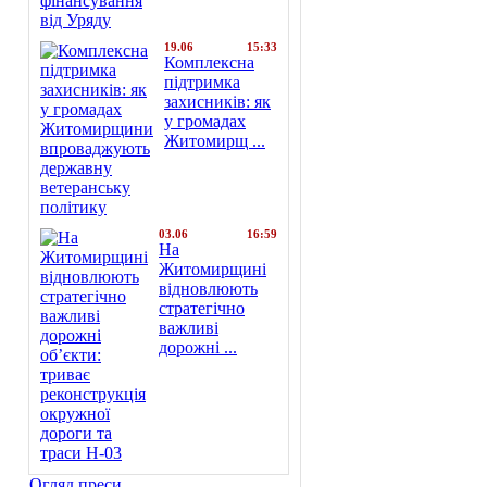
19.06
15:33
Комплексна
підтримка
захисників: як
у громадах
Житомирщ ...
03.06
16:59
На
Житомирщині
відновлюють
стратегічно
важливі
дорожні ...
Огляд преси