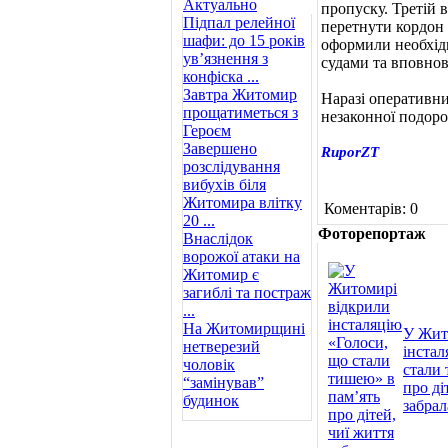
Актуально
пропуску. Третій 
Підпал релейної
перетнути кордон
шафи: до 15 років
оформили необхідн
ув’язнення з
судами та вповно
конфіска ...
Завтра Житомир
Наразі оперативни
прощатиметься з
незаконної подоро
Героєм
Завершено
RuporZT
розслідування
вибухів біля
Житомира влітку
Коментарів: 0
20 ...
Фоторепортаж
Внаслідок
ворожої атаки на
Житомир є
загиблі та постраж
...
На Житомирщині
У Жит
нетверезий
інстал
чоловік
стали 
“замінував”
про ді
будинок
забрал