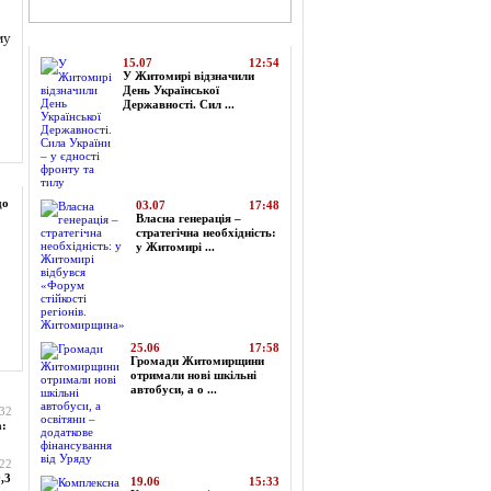
Топ-новини
му
15.07
12:54
У Житомирі відзначили
День Української
Державності. Сил ...
до
03.07
17:48
Власна генерація –
стратегічна необхідність:
у Житомирі ...
25.06
17:58
Громади Житомирщини
отримали нові шкільні
автобуси, а о ...
:32
а:
:22
,3
19.06
15:33