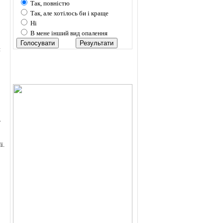
Так, повністю
Так, але хотілось би і краще
Ні
В мене інший вид опалення
и
»
ї.