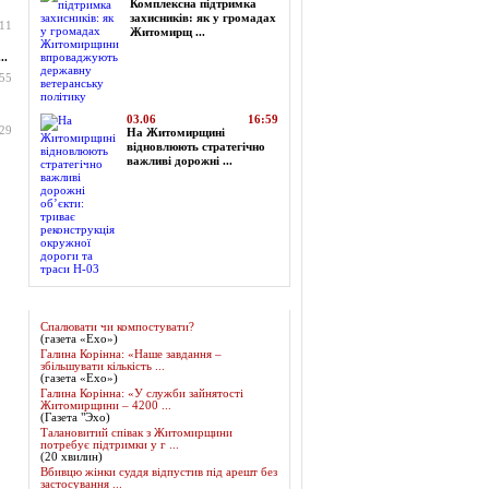
Комплексна підтримка
захисників: як у громадах
:11
Житомирщ ...
..
:55
03.06
16:59
:29
На Житомирщині
відновлюють стратегічно
важливі дорожні ...
Огляд преси
Спалювати чи компостувати?
(газета «Ехо»)
Галина Корінна: «Наше завдання –
збільшувати кількість ...
(газета «Ехо»)
Галина Корінна: «У служби зайнятості
Житомирщини – 4200 ...
(Газета "Эхо)
Талановитий співак з Житомирщини
потребує підтримки у г ...
(20 хвилин)
Вбивцю жінки суддя відпустив під арешт без
застосування ...