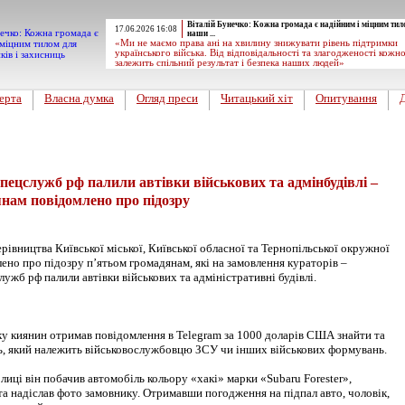
Віталій Бунечко: Кожна громада є надійним і міцним тил
17.06.2026 16:08
наши ...
«Ми не маємо права ані на хвилину знижувати рівень підтримки
українського війська. Від відповідальності та злагодженості кожн
залежить спільний результат і безпека наших людей»
ерта
Власна думка
Огляд преси
Читацький хіт
Опитування
пецслужб рф палили автівки військових та адмінбудівлі –
нам повідомлено про підозру
рівництва Київської міської, Київської обласної та Тернопільської окружної
но про підозру п’ятьом громадянам, які на замовлення кураторів –
лужб рф палили автівки військових та адміністративні будівлі.
ку киянин отримав повідомлення в Telegram за 1000 доларів США знайти та
ь, який належить військовослужбовцю ЗСУ чи інших військових формувань.
олиці він побачив автомобіль кольору «хакі» марки «Subaru Forester»,
а надіслав фото замовнику. Отримавши погодження на підпал авто, чоловік,