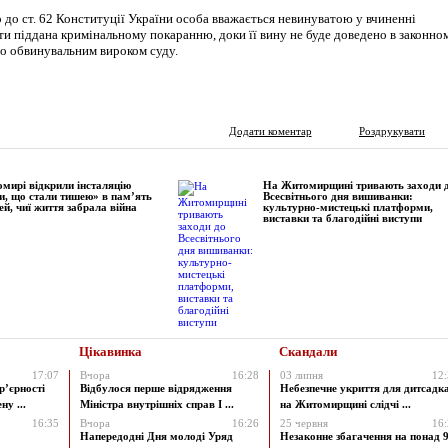
 до ст. 62 Конституції України особа вважається невинуватою у вчиненні
ти піддана кримінальному покаранню, доки її вину не буде доведено в законно
но обвинувальним вироком суду.
Додати коментар
Роздрукувати
мирі відкрили інсталяцію
На Житомирщині тривають заходи 
и, що стали тишею» в пам’ять
Всесвітнього дня вишиванки:
ей, чиї життя забрала війна
культурно-мистецькі платформи,
виставки та благодійні виступи
Цікавинка
Скандали
17:07
Вчора
16:28
03 липня
12
р’єрності
Відбулося перше відрядження
Небезпечне укриття для дитсадк
у ...
Міністра внутрішніх справ І ...
на Житомирщині слідчі ...
16:35
Вчора
16:26
25 червня
16
Напередодні Дня молоді Уряд
Незаконне збагачення на понад 9