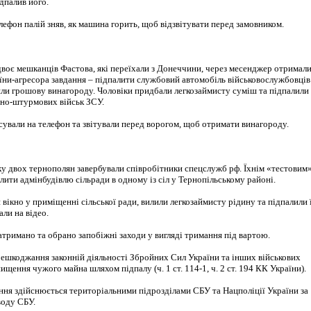
дпалив його.
лефон палій зняв, як машина горить, щоб відзвітувати перед замовником.
двоє мешканців Фастова, які переїхали з Донеччини, через месенджер отримал
аїни-агресора завдання – підпалити службовий автомобіль військовослужбовців
цяли грошову винагороду. Чоловіки придбали легкозаймисту суміш та підпалили
но-штурмових військ ЗСУ.
ксували на телефон та звітували перед ворогом, щоб отримати винагороду.
ку двох тернополян завербували співробітники спецслужб рф. Їхнім «тестовим
лити адмінбудівлю сільради в одному із сіл у Тернопільському районі.
вікно у приміщенні сільської ради, вилили легкозаймисту рідину та підпалили ї
ли на відео.
тримано та обрано запобіжні заходи у вигляді тримання під вартою.
решкоджання законній діяльності Збройних Сил України та інших військових
щення чужого майна шляхом підпалу (ч. 1 ст. 114-1, ч. 2 ст. 194 КК України).
ння здійснюється територіальними підрозділами СБУ та Нацполіції України за
воду СБУ.