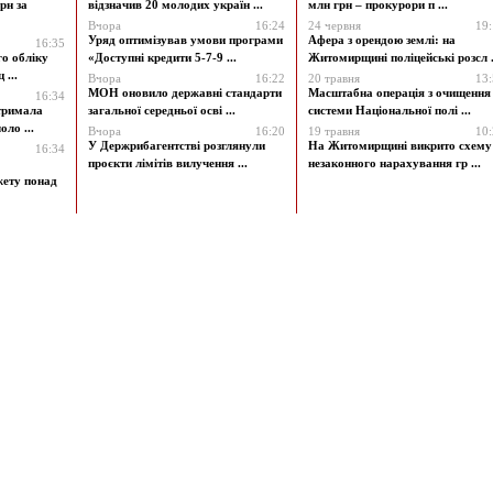
рн за
відзначив 20 молодих україн ...
млн грн – прокурори п ...
Вчора
16:24
24 червня
19
Уряд оптимізував умови програми
Афера з орендою землі: на
16:35
го обліку
«Доступні кредити 5-7-9 ...
Житомирщині поліцейські розсл .
 ...
Вчора
16:22
20 травня
13
МОН оновило державні стандарти
Масштабна операція з очищення
16:34
атримала
загальної середньої осві ...
системи Національної полі ...
ло ...
Вчора
16:20
19 травня
10
У Держрибагентстві розглянули
На Житомирщині викрито схему
16:34
проєкти лімітів вилучення ...
незаконного нарахування гр ...
жету понад