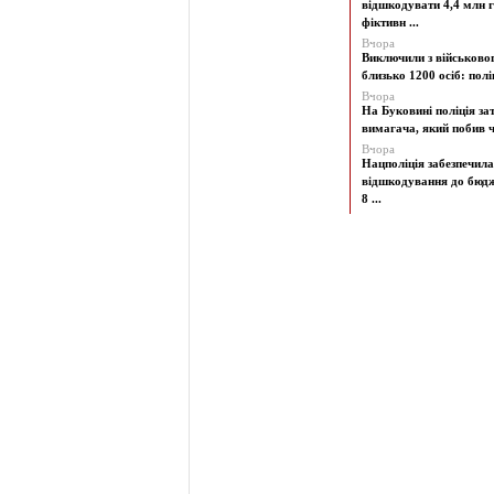
відшкодувати 4,4 млн г
фіктивн ...
Вчора
Виключили з військово
близько 1200 осіб: поліц
Вчора
На Буковині поліція з
вимагача, який побив чо
Вчора
Нацполіція забезпечила
відшкодування до бюд
8 ...