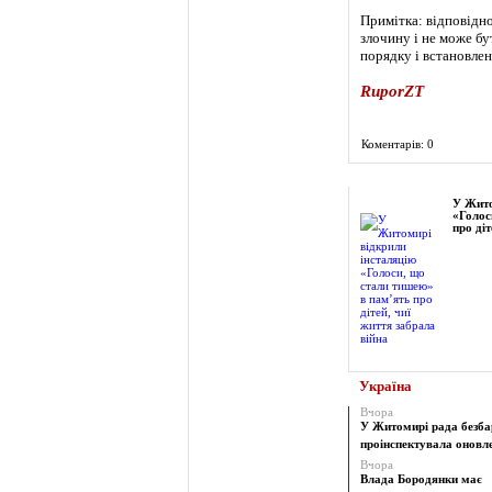
Примітка: відповідно
злочину і не може бу
порядку і встановле
RuporZT
Коментарів: 0
Фоторепортаж
У Жито
«Голос
про діт
Україна
Вчора
У Житомирі рада безба
проінспектувала оновлен
Вчора
Влада Бородянки має