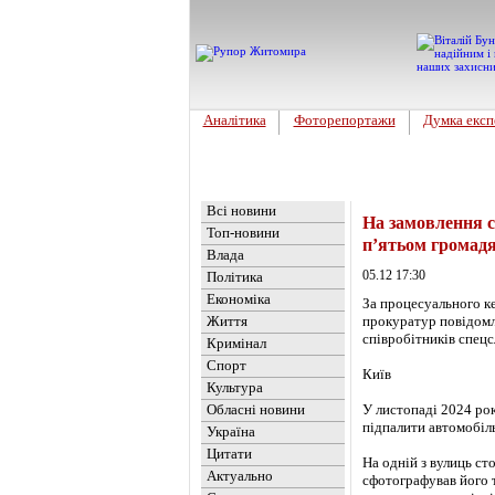
Аналітика
Фоторепортажи
Думка експ
Головна
Новини
»
Україна
Всі новини
На замовлення с
Топ-новини
п’ятьом громадя
Влада
05.12 17:30
Політика
Економіка
За процесуального ке
Життя
прокуратур повідомле
співробітників спецс
Кримінал
Спорт
Київ
Культура
Обласні новини
У листопаді 2024 ро
підпалити автомобіл
Україна
Цитати
На одній з вулиць ст
Актуально
сфотографував його т