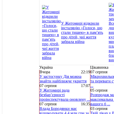
У Житомирі відкрили
інсталяцію «Голоси, що
стали тишею» в пам’ять
про дітей, чиї життя
забрала війна
Україна
Цікавинка
Вчора
22:19
07 серпня
У застосунку Дія можна
Мікрохвильов
знайти найближче укриття
та переваги с
07 серпня
17:07
...
У Житомирі рада
05 серпня
безбар’єрності
Розпродаж ма
проінспектувала оновлену ...
максимальна 
07 серпня
16:35
вашого б ...
Влада Бородянки має
03 серпня
відшкодувати 4,4 млн грн за
Твій лікар у 