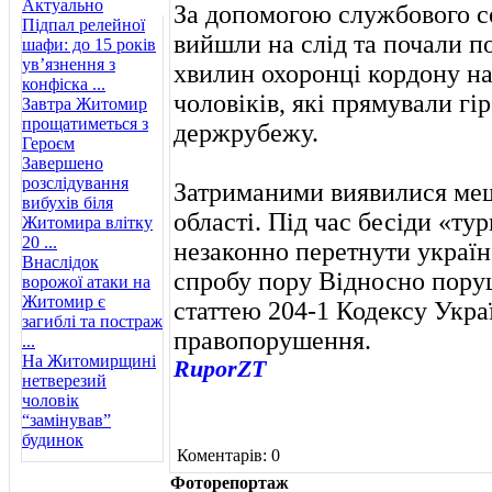
Актуально
За допомогою службового с
Підпал релейної
вийшли на слід та почали п
шафи: до 15 років
ув’язнення з
хвилин охоронці кордону на
конфіска ...
чоловіків, які прямували г
Завтра Житомир
прощатиметься з
держрубежу.
Героєм
Завершено
розслідування
Затриманими виявилися ме
вибухів біля
області. Під час бесіди «ту
Житомира влітку
20 ...
незаконно перетнути україн
Внаслідок
спробу пору Відносно пору
ворожої атаки на
Житомир є
статтею 204-1 Кодексу Укра
загиблі та постраж
правопорушення.
...
На Житомирщині
RuporZT
нетверезий
чоловік
“замінував”
будинок
Коментарів: 0
Фоторепортаж