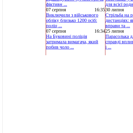
фіктивн ...
для всієї род
07 серпня
16:35
30 липня
Виключили з військового
Стрільба на р
обліку близько 1200 осіб:
дистанціях: 
поліц ...
вправи та ...
07 серпня
16:34
25 липня
На Буковині поліція
Парасолька д
затримала вимагача, який
справді вплив
побив чоло ...
і ...