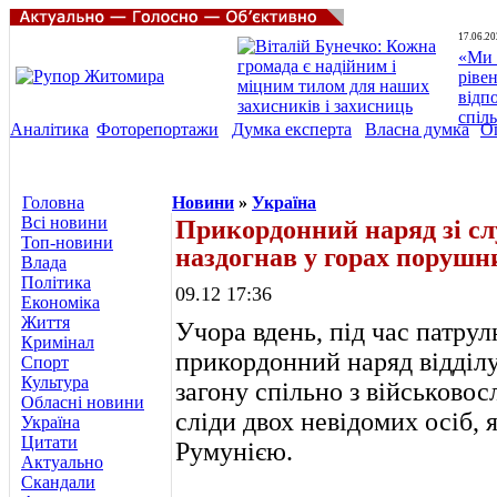
17.06.20
«Ми 
ріве
відп
спіл
Аналітика
Фоторепортажи
Думка експерта
Власна думка
О
Головна
Новини
»
Україна
Всі новини
Прикордонний наряд зі с
Топ-новини
наздогнав у горах порушн
Влада
Політика
09.12 17:36
Економіка
Життя
Учора вдень, під час патрул
Кримінал
прикордонний наряд відділ
Спорт
Культура
загону спільно з військово
Обласні новини
сліди двох невідомих осіб, 
Україна
Цитати
Румунією.
Актуально
Скандали