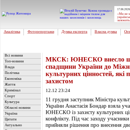
17.06.2026
«Ми не м
українсь
залежить
Аналітика
Фоторепортажи
Думка експерта
Власна думка
Огл
Головна
Новини
»
Україна
Всі новини
МКСК: ЮНЕСКО внесло ще 
Топ-новини
спадщини України до Міжн
Влада
культурних цінностей, які 
Політика
Економіка
захистом
Життя
12.12 23:24
Кримінал
Спорт
11 грудня заступник Міністра культ
Культура
України Анастасія Бондар взяла уча
Обласні новини
ЮНЕСКО із захисту культурних ці
Україна
конфлікту. Під час заходу учасники 
Цитати
прийняли рішення про внесення дво
Актуально