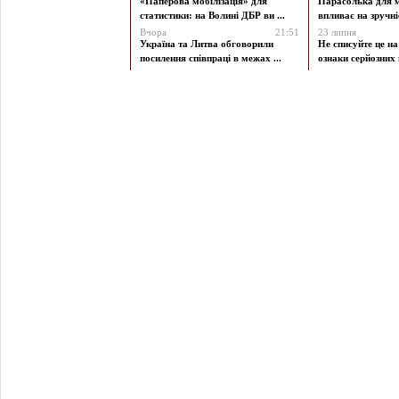
«Паперова мобілізація» для
Парасолька для м
статистики: на Волині ДБР ви ...
впливає на зручніст
Вчора
21:51
23 липня
Україна та Литва обговорили
Не списуйте це на
посилення співпраці в межах ...
ознаки серйозних 