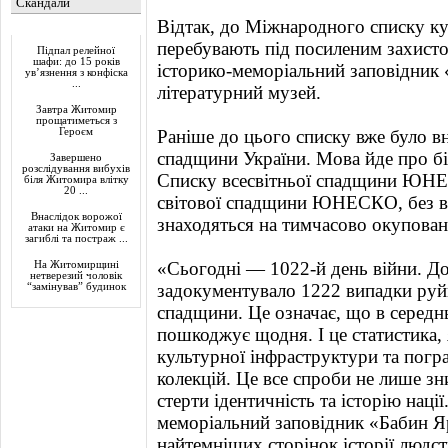
Скандали
Відтак, до Міжнародного списку ку
Актуально
перебувають під посиленим захист
Підпал релейної
шафи: до 15 років
історико-меморіальний заповідник
ув’язнення з конфіска
...
літературний музей.
Завтра Житомир
прощатиметься з
Героєм
Раніше до цього списку вже було вн
спадщини України. Мова йде про біл
Завершено
розслідування вибухів
Списку всесвітньої спадщини ЮНЕ
біля Житомира влітку
20 ...
світової спадщини ЮНЕСКО, без вр
Внаслідок ворожої
знаходяться на тимчасово окупован
атаки на Житомир є
загиблі та постраж ...
«Сьогодні — 1022-й день війни. 
На Житомирщині
нетверезий чоловік
задокументувало 1222 випадки руйн
“замінував” будинок
спадщини. Це означає, що в середн
пошкоджує щодня. І це статистика,
культурної інфраструктури та погр
колекцій. Це все спроби не лише зн
стерти ідентичність та історію наці
меморіальний заповідник «Бабин Я
найтемніших сторінок історії людс