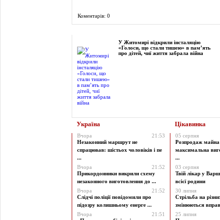
Коментарів: 0
Фоторепортаж
У Житомирі відкрили інсталяцію
«Голоси, що стали тишею» в пам’ять
про дітей, чиї життя забрала війна
Україна
Цікавинка
Вчора
21:53
05 серпня
Незаконний маршрут не
Розпродаж майна 
спрацював: шістьох чоловіків і пе
максимальна виг
...
...
Вчора
21:52
03 серпня
Прикордонники викрили схему
Твій лікар у Варш
незаконного виготовлення до ...
всієї родини
Вчора
21:52
30 липня
Слідчі поліції повідомили про
Стрільба на різни
підозру колишньому енерге ...
змінюються вправи
Вчора
21:51
25 липня