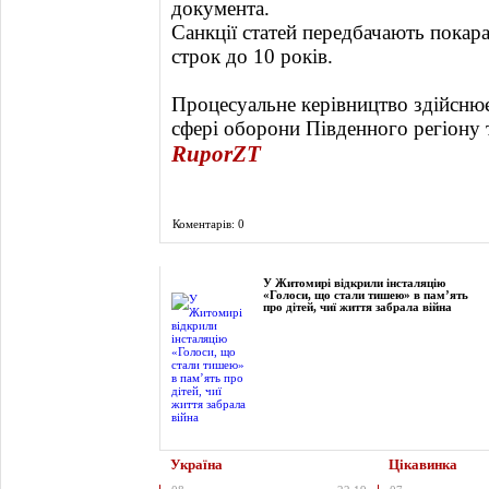
документа.
Санкції статей передбачають покара
строк до 10 років.
Процесуальне керівництво здійснює
сфері оборони Південного регіону 
RuporZT
Коментарів: 0
Фоторепортаж
У Житомирі відкрили інсталяцію
«Голоси, що стали тишею» в пам’ять
про дітей, чиї життя забрала війна
Україна
Цікавинка