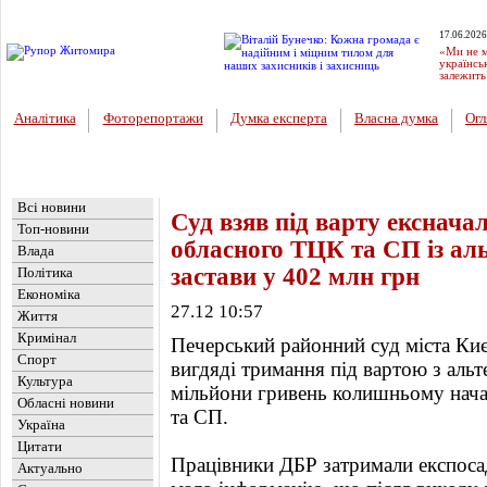
17.06.2026
«Ми не м
українсь
залежить
Аналітика
Фоторепортажи
Думка експерта
Власна думка
Огл
Головна
Новини
»
Україна
Всі новини
Суд взяв під варту екснача
Топ-новини
обласного ТЦК та СП із ал
Влада
застави у 402 млн грн
Політика
Економіка
27.12 10:57
Життя
Кримінал
Печерський районний суд міста Киє
Спорт
вигдяді тримання під вартою з аль
Культура
мільйони гривень колишньому нач
Обласні новини
та СП.
Україна
Цитати
Працівники ДБР затримали експоса
Актуально