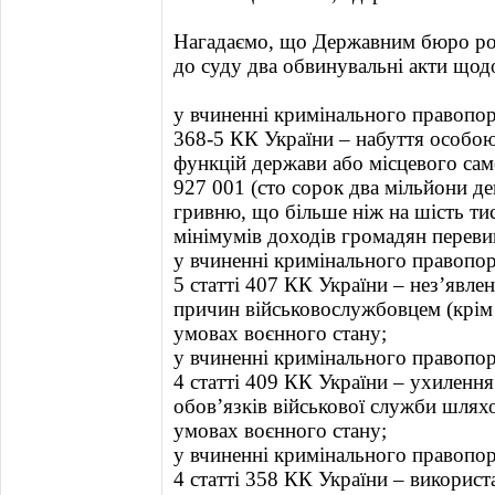
Нагадаємо, що Державним бюро роз
до суду два обвинувальні акти щод
у вчиненні кримінального правопо
368-5 КК України – набуття особо
функцій держави або місцевого сам
927 001 (сто сорок два мільйони де
гривню, що більше ніж на шість ти
мінімумів доходів громадян переви
у вчиненні кримінального правопо
5 статті 407 КК України – нез’явле
причин військовослужбовцем (крім 
умовах воєнного стану;
у вчиненні кримінального правопо
4 статті 409 КК України – ухиленн
обов’язків військової служби шлях
умовах воєнного стану;
у вчиненні кримінального правопо
4 статті 358 КК України – викорис