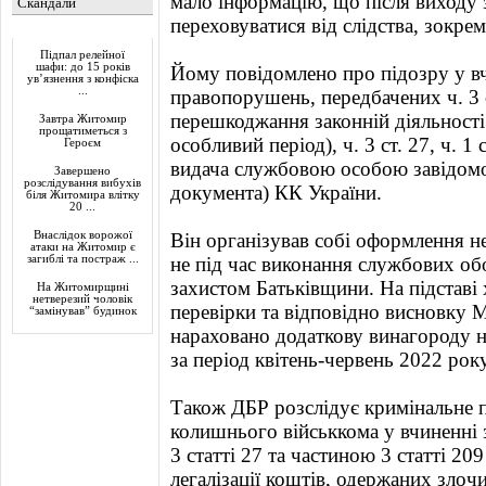
мало інформацію, що після виходу з
Скандали
переховуватися від слідства, зокрем
Актуально
Підпал релейної
шафи: до 15 років
Йому повідомлено про підозру у в
ув’язнення з конфіска
...
правопорушень, передбачених ч. 3 ст
перешкоджання законній діяльності
Завтра Житомир
прощатиметься з
особливий період), ч. 3 ст. 27, ч. 1 
Героєм
видача службовою особою завідомо
Завершено
розслідування вибухів
документа) КК України.
біля Житомира влітку
20 ...
Внаслідок ворожої
Він організував собі оформлення н
атаки на Житомир є
загиблі та постраж ...
не під час виконання службових обов
захистом Батьківщини. На підставі
На Житомирщині
нетверезий чоловік
перевірки та відповідно висновку
“замінував” будинок
нараховано додаткову винагороду н
за період квітень-червень 2022 року
Також ДБР розслідує кримінальне 
колишнього військкома у вчиненні
3 статті 27 та частиною 3 статті 2
легалізації коштів, одержаних зло