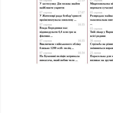
08 серпня
22:19
07 серпня
У застосунку Дія можна знайти
Мікрохвильова пі
найближче укриття
переваги сучасної 
07 серпня
17:07
05 серпня
У Житомирі рада безбар’єрності
Розпродаж майна 
проінспектувала оновлену ...
максимальна виг
...
07 серпня
16:35
Влада Бородянки має
03 серпня
відшкодувати 4,4 млн грн за
Твій лікар у Варш
фіктивн ...
всієї родини
07 серпня
16:35
30 липня
Виключили з військового обліку
Стрільба на різни
близько 1200 осіб: поліц ...
змінюються вправи
07 серпня
16:34
25 липня
На Буковині поліція затримала
Парасолька для м
вимагача, який побив чоло ...
впливає на зручніст