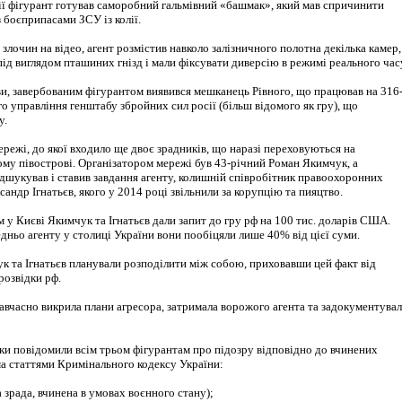
ії фігурант готував саморобний гальмівний «башмак», який мав спричинити
 боєприпасами ЗСУ із колії.
злочин на відео, агент розмістив навколо залізничного полотна декілька камер,
 під виглядом пташиних гнізд і мали фіксувати диверсію в режимі реального час
ви, завербованим фігурантом виявився мешканець Рівного, що працював на 316
о управління генштабу збройних сил росії (більш відомого як гру), що
у.
мережі, до якої входило ще двоє зрадників, що наразі переховуються на
му півострові. Організатором мережі був 43-річний Роман Якимчук, а
ідшукував і ставив завдання агенту, колишній співробітник правоохоронних
сандр Ігнатьєв, якого у 2014 році звільнили за корупцію та пияцтво.
м у Києві Якимчук та Ігнатьєв дали запит до гру рф на 100 тис. доларів США.
ньо агенту у столиці України вони пообіцяли лише 40% від цієї суми.
к та Ігнатьєв планували розподілити між собою, приховавши цей факт від
розвідки рф.
авчасно викрила плани агресора, затримала ворожого агента та задокументувал
ки повідомили всім трьом фігурантам про підозру відповідно до вчинених
ма статтями Кримінального кодексу України:
а зрада, вчинена в умовах воєнного стану);