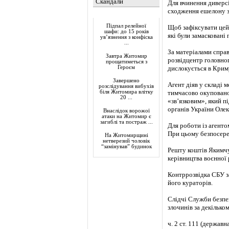
Скандали
Для вчинення диверс
сходження ешелону з
Актуально
Підпал релейної
Щоб зафіксувати цей 
шафи: до 15 років
які були замасковані
ув’язнення з конфіска
...
За матеріалами спра
Завтра Житомир
розвідцентр головног
прощатиметься з
Героєм
дислокується в Крим
Завершено
Агент діяв у складі 
розслідування вибухів
біля Житомира влітку
тимчасово окуповано
20 ...
«зв’язковим», який п
органів України Олек
Внаслідок ворожої
атаки на Житомир є
загиблі та постраж ...
Для роботи із агенто
При цьому безпосеред
На Житомирщині
нетверезий чоловік
“замінував” будинок
Решту коштів Якимчу
керівництва воєнної 
Контррозвідка СБУ з
його кураторів.
Слідчі Служби безпе
злочинів за декілько
ч. 2 ст. 111 (державн