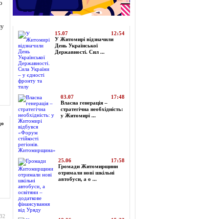
о
Топ-новини
му
15.07
12:54
У Житомирі відзначили
День Української
Державності. Сил ...
03.07
17:48
Власна генерація –
стратегічна необхідність:
у Житомирі ...
до
25.06
17:58
Громади Житомирщини
отримали нові шкільні
автобуси, а о ...
:32