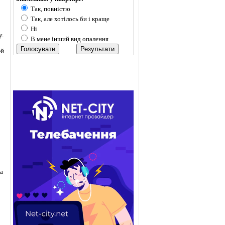
Так, повністю
Так, але хотілось би і краще
Ні
у.
В мене інший вид опалення
-й
а