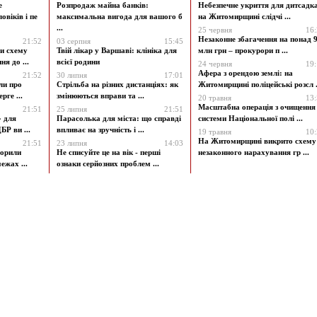
е
Розпродаж майна банків:
Небезпечне укриття для дитсадк
овіків і пе
максимальна вигода для вашого б
на Житомирщині слідчі ...
...
25 червня
16
Незаконне збагачення на понад 9
21:52
03 серпня
15:45
и схему
Твій лікар у Варшаві: клініка для
млн грн – прокурори п ...
я до ...
всієї родини
24 червня
19
Афера з орендою землі: на
21:52
30 липня
17:01
ли про
Стрільба на різних дистанціях: як
Житомирщині поліцейські розсл .
рге ...
змінюються вправи та ...
20 травня
13
Масштабна операція з очищення
21:51
25 липня
21:51
» для
Парасолька для міста: що справді
системи Національної полі ...
БР ви ...
впливає на зручність і ...
19 травня
10
На Житомирщині викрито схему
21:51
23 липня
14:03
ворили
Не списуйте це на вік - перші
незаконного нарахування гр ...
ежах ...
ознаки серйозних проблем ...