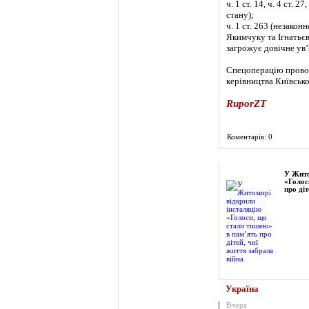
ч. 1 ст. 14, ч. 4 ст.
стану);
ч. 1 ст. 263 (незако
Якимчуку та Ігнатьє
загрожує довічне ув’
Спецоперацію провод
керівництва Київсько
RuporZT
Коментарів: 0
Фоторепортаж
У Жито
«Голос
про діт
Україна
Вчора