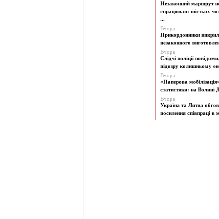
Незаконний маршрут н
спрацював: шістьох чол
...
Вчора
Прикордонники викрил
незаконного виготовленн
Вчора
Слідчі поліції повідоми
підозру колишньому ене
Вчора
«Паперова мобілізація
статистики: на Волині Д
Вчора
Україна та Литва обго
посилення співпраці в м