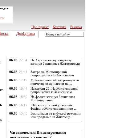
ом для
ого
Про проект
Контакти
Реклама
Досьє
Довідники
Обласні новини
06.08
22:04
На Херсонському напрямку
и
загинув Захисник з Житомирсько
...
06.08
21:41
Завтра на Житомирщині
попрощаються із Захисником
06.08
17:19
У Звягелі поліцейські розшукали
причетного до наруги на ...
06.08
16:44
Назавжди 25: На Житомирщині
я»
попрощалися із Захисником
06.08
16:30
На фронті загинув Захисник з
Житомирщини
ок
06.08
16:17
Шість міст і сотні учасників:
фахівці з Житомирщини про ...
06.08
15:48
Боєприпаси та вибухові речовини
«на продаж»: на Житомир ...
а
Опитування
Чи задоволені Ви центральним
опаленням у квартирі?