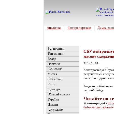
Аналітика
Фоторепортажи
Думка експ
Головна
Новини
»
Україна
Всі новини
СБУ нейтралізув
Топ-новини
масове сходженн
Влада
27.12 15:14
Політика
Економіка
Контррозвідка Служб
Життя
результатами спецопе
на серію підривів за
Кримінал
Спорт
Завдяки роботі на ви
Культура
перший поїзд.
Обласні новини
Читайте по т
Україна
Житомирщині -
http
Цитати
duba-vartstyu-ponad-
Актуально