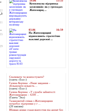
19.06
15:33
а:
Комплексна підтримка
захисників: як у громадах
Житомирщ ...
:22
,3
:11
..
03.06
16:59
На Житомирщині
:55
відновлюють стратегічно
важливі дорожні ...
:29
Огляд преси
Спалювати чи компостувати?
(газета «Ехо»)
Галина Корінна: «Наше завдання –
збільшувати кількість ...
(газета «Ехо»)
Галина Корінна: «У служби зайнятості
Житомирщини – 4200 ...
(Газета "Эхо)
Талановитий співак з Житомирщини
потребує підтримки у г ...
(20 хвилин)
Вбивцю жінки суддя відпустив під арешт без