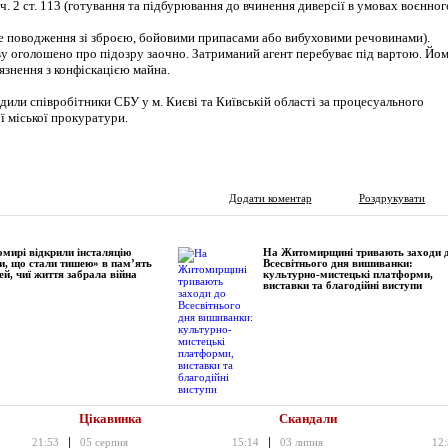
 27, ч. 2 ст. 113 (готування та підбурювання до вчинення диверсії в умовах воєнног
нне поводження зі зброєю, бойовими припасами або вибуховими речовинами).
ву оголошено про підозру заочно. Затриманий агент перебуває під вартою. Йо
язнення з конфіскацією майна.
или співробітники СБУ у м. Києві та Київській області за процесуального
ї міської прокуратури.
Додати коментар
Роздрукувати
мирі відкрили інсталяцію
На Житомирщині тривають заходи 
и, що стали тишею» в пам’ять
Всесвітнього дня вишиванки:
ей, чиї життя забрала війна
культурно-мистецькі платформи,
виставки та благодійні виступи
Цікавинка
Скандали
21:53
05 серпня
15:14
03 липня
12