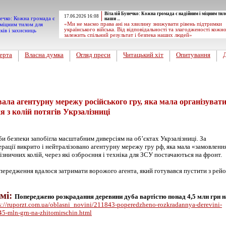
Віталій Бунечко: Кожна громада є надійним і міцним тил
17.06.2026 16:08
наши ...
«Ми не маємо права ані на хвилину знижувати рівень підтримки
українського війська. Від відповідальності та злагодженості кожн
залежить спільний результат і безпека наших людей»
ерта
Власна думка
Огляд преси
Читацький хіт
Опитування
ала агентурну мережу російського гру, яка мала організуват
я з колій потягів Укрзалізниці
и безпеки запобігла масштабним диверсіям на об’єктах Укрзалізниці. За
рації викрито і нейтралізовано агентурну мережу гру рф, яка мала «замовленн
лізничних колій, через які озброєння і техніка для ЗСУ постачаються на фронт.
передження вдалося затримати ворожого агента, який готувався пустити з рей
емі:
Попереджено розкрадання деревини дуба вартістю понад 4,5 млн грн н
s://ruporzt.com.ua/oblasni_novini/211843-poperedzheno-rozkradannya-derevini-
45-mln-grn-na-zhitomirschin.html