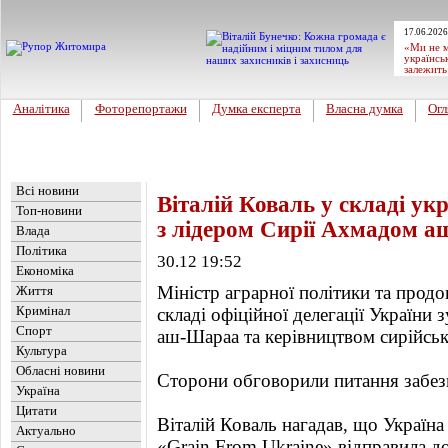
17.06.2026
«Ми не м
українсь
залежить
Аналітика
Фоторепортажи
Думка експерта
Власна думка
Огл
Головна
Новини
»
Україна
Всі новини
Віталій Коваль у складі укр
Топ-новини
з лідером Сирії Ахмадом 
Влада
Політика
30.12 19:52
Економіка
Міністр аграрної політики та продо
Життя
Кримінал
складі офіційної делегації України
Спорт
аш-Шараа та керівництвом сирійсько
Культура
Обласні новини
Сторони обговорили питання забез
Україна
Цитати
Віталій Коваль нагадав, що Україна
Актуально
«Grain From Ukraine» відправила д