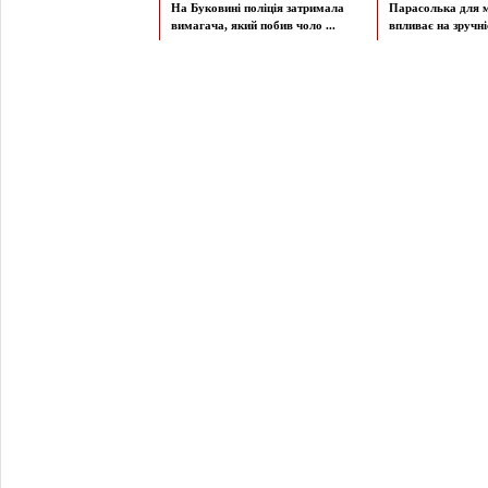
На Буковині поліція затримала
Парасолька для м
вимагача, який побив чоло ...
впливає на зручніст