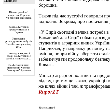
Скандали
борошна.
Актуально
Підпал релейної
Також під час зустрічі говорили п
шафи: до 15 років
ув’язнення з конфіска
відносин. Зокрема, про постачання 
...
Завтра Житомир
прощатиметься з
«У Сирії сьогодні велика потреба в 
Героєм
Важливий для Сирії і обмін досвідо
Завершено
розслідування вибухів
студентів в аграрних вишах України
біля Житомира влітку
20 ...
Наприклад, у напрямку розвитку на
вміння, попри війну, зберегти стал
Внаслідок ворожої
атаки на Житомир є
забезпечувати продовольчу безпеку 
загиблі та постраж ...
Коваль.
На Житомирщині
нетверезий чоловік
“замінував” будинок
Міністр аграрної політики та прод
лідеру, що там де важко, українці 
же шлях війни і такі ж трансформаці
RuporZT
Коментарів: 0