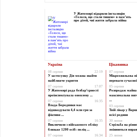
Фоторепортаж
У Житомирі відкрили інсталяцію
«Голоси, що стали тишею» в пам’ять
про дітей, чиї життя забрала війна
Україна
Цікавинка
08 серпня
22:19
07 серпня
У застосунку Дія можна знайти
Мікрохвильова пі
найближче укриття
переваги сучасної 
07 серпня
17:07
05 серпня
У Житомирі рада безбар’єрності
Розпродаж майна 
проінспектувала оновлену ...
максимальна виг
...
07 серпня
16:35
Влада Бородянки має
03 серпня
відшкодувати 4,4 млн грн за
Твій лікар у Варш
фіктивн ...
всієї родини
07 серпня
16:35
30 липня
Виключили з військового обліку
Стрільба на різни
близько 1200 осіб: поліц ...
змінюються вправи
07 серпня
16:34
25 липня