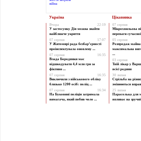
Україна
Цікавинка
Вчора
22:19
07 серпня
У застосунку Дія можна знайти
Мікрохвильова пі
найближче укриття
переваги сучасної 
07 серпня
17:07
05 серпня
У Житомирі рада безбар’єрності
Розпродаж майна 
проінспектувала оновлену ...
максимальна виг
...
07 серпня
16:35
Влада Бородянки має
03 серпня
відшкодувати 4,4 млн грн за
Твій лікар у Варш
фіктивн ...
всієї родини
07 серпня
16:35
30 липня
Виключили з військового обліку
Стрільба на різни
близько 1200 осіб: поліц ...
змінюються вправи
07 серпня
16:34
25 липня
На Буковині поліція затримала
Парасолька для м
вимагача, який побив чоло ...
впливає на зручніст