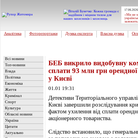
17.06.2026
«Ми не м
українсь
залежить
Аналітика
Фоторепортажи
Думка експерта
Власна думка
Огл
Головна
Новини
»
Україна
Всі новини
БЕБ викрило видобувну ком
Топ-новини
сплати 93 млн грн орендної
Влада
у Києві
Політика
Економіка
01.01 19:31
Життя
Кримінал
Детективи Територіального управлі
Спорт
Києві завершили розслідування кр
Культура
фактом ухилення від сплати орендн
Обласні новини
акціонерного товариства.
Україна
Цитати
Слідство встановило, що генеральн
Актуально