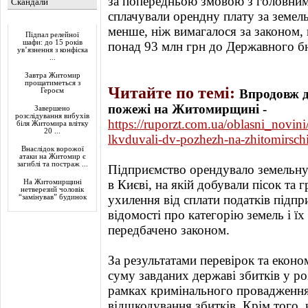
за попередньою змовою з головним
Скандали
сплачували орендну плату за земель
Актуально
менше, ніж вимагалося за законом
Підпал релейної
шафи: до 15 років
понад 93 млн грн до Державного б
ув’язнення з конфіска
...
Завтра Житомир
прощатиметься з
Читайте по темі:
Героєм
Впродовж д
пожежі на Житомирщині -
Завершено
розслідування вибухів
https://ruporzt.com.ua/oblasni_novi
біля Житомира влітку
20 ...
lkvduvali-dv-pozhezh-na-zhitomirsch
Внаслідок ворожої
атаки на Житомир є
загиблі та постраж ...
Підприємство орендувало земельну
в Києві, на якій добували пісок та 
На Житомирщині
нетверезий чоловік
ухилення від сплати податків підп
“замінував” будинок
відомості про категорію земель і їх
передбачено законом.
За результатами перевірок та еконо
суму завданих державі збитків у ро
рамках кримінального провадження
відшкодування збитків. Крім того,