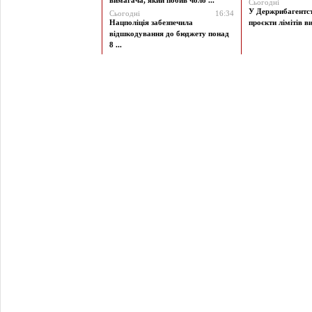
вимагача, який побив чоло ...
Сьогодні
У Держрибагентст
Сьогодні
16:34
Нацполіція забезпечила
проєкти лімітів ви
відшкодування до бюджету понад
8 ...