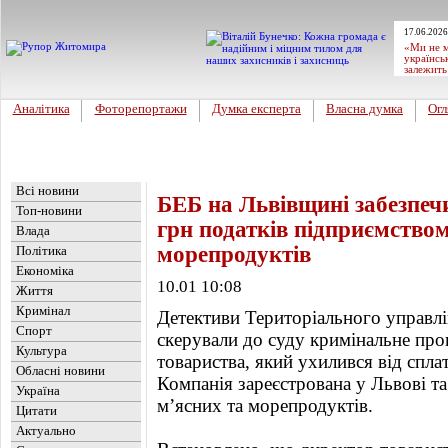
17.06.2026
«Ми не м
українсь
залежить
Аналітика
Фоторепортажи
Думка експерта
Власна думка
Огл
Головна
Новини
»
Україна
Всі новини
БЕБ на Львівщині забезпеч
Топ-новини
грн податків підприємством 
Влада
морепродуктів
Політика
Економіка
10.01 10:08
Життя
Кримінал
Детективи Територіального управлі
Спорт
скерували до суду кримінальне пр
Культура
товариства, який ухилився від спла
Обласні новини
Компанія зареєстрована у Львові та 
Україна
м’ясних та морепродуктів.
Цитати
Актуально