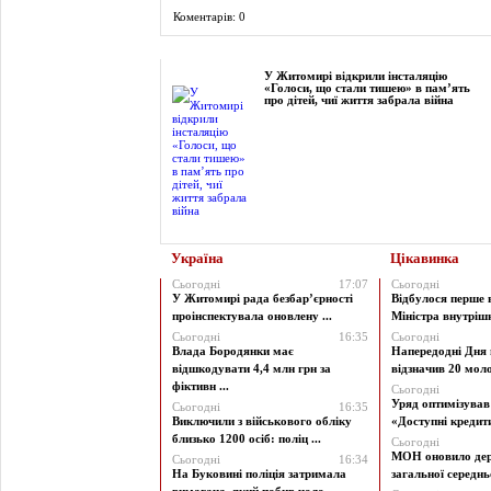
Коментарів: 0
Фоторепортаж
У Житомирі відкрили інсталяцію
«Голоси, що стали тишею» в пам’ять
про дітей, чиї життя забрала війна
Україна
Цікавинка
Сьогодні
17:07
Сьогодні
У Житомирі рада безбар’єрності
Відбулося перше 
проінспектувала оновлену ...
Міністра внутрішні
Сьогодні
16:35
Сьогодні
Влада Бородянки має
Напередодні Дня 
відшкодувати 4,4 млн грн за
відзначив 20 моло
фіктивн ...
Сьогодні
Уряд оптимізува
Сьогодні
16:35
Виключили з військового обліку
«Доступні кредити 
близько 1200 осіб: поліц ...
Сьогодні
МОН оновило дер
Сьогодні
16:34
На Буковині поліція затримала
загальної середньої