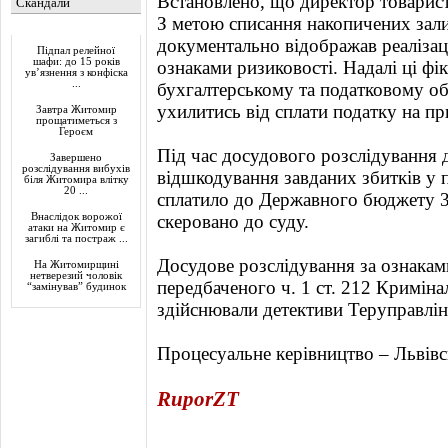
Встановлено, що директор товарист
Скандали
З метою списання накопичених зал
Актуально
документально відображав реалізаці
Підпал релейної
шафи: до 15 років
ознаками ризиковості. Надалі ці фік
ув’язнення з конфіска
...
бухгалтерському та податковому об
ухилитись від сплати податку на пр
Завтра Житомир
прощатиметься з
Героєм
Під час досудового розслідування 
Завершено
розслідування вибухів
відшкодування завданих збитків у 
біля Житомира влітку
20 ...
сплатило до Державного бюджету 3,
Внаслідок ворожої
скеровано до суду.
атаки на Житомир є
загиблі та постраж ...
Досудове розслідування за ознака
На Житомирщині
нетверезий чоловік
передбаченого ч. 1 ст. 212 Криміна
“замінував” будинок
здійснювали детективи Теруправлін
Процесуальне керівництво – Львівс
RuporZT