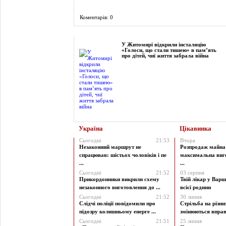
Коментарів: 0
Фоторепортаж
У Житомирі відкрили інсталяцію
«Голоси, що стали тишею» в пам’ять
про дітей, чиї життя забрала війна
Україна
Цікавинка
Сьогодні
21:53
Вчора
Незаконний маршрут не
Розпродаж майна 
спрацював: шістьох чоловіків і пе
максимальна виг
...
...
Сьогодні
21:52
03 серпня
Прикордонники викрили схему
Твій лікар у Варш
незаконного виготовлення до ...
всієї родини
Сьогодні
21:52
30 липня
Слідчі поліції повідомили про
Стрільба на різни
підозру колишньому енерге ...
змінюються вправи
Сьогодні
21:51
25 липня