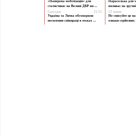
«Паперова мобілізація» для
Парасолька для м
статистики: на Волині ДБР ви ...
впливає на зручніст
Сьогодні
21:51
23 липня
Україна та Литва обговорили
Не списуйте це на
посилення співпраці в межах ...
ознаки серйозних 