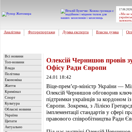
17.06.2026
«Ми не м
українсь
залежить
Аналітика
Фоторепортажи
Думка експерта
Власна думка
Огл
Головна
Новини
»
Україна
Всі новини
Олексій Чернишов провів зу
Топ-новини
Офісу Ради Європи
Влада
Політика
24.01 18:42
Економіка
Віце-прем’єр-міністр України — Мін
Життя
Кримінал
Олексій Чернишов обговорив ключо
Спорт
підтримки українців за кордоном і
Культура
Європи. Зокрема, з Лілією Гретар
Обласні новини
імплементації стандартів у сфері п
Україна
правового співробітництва Ради Єв
Цитати
Актуально
Під час зустрічі Олексій Чернишов