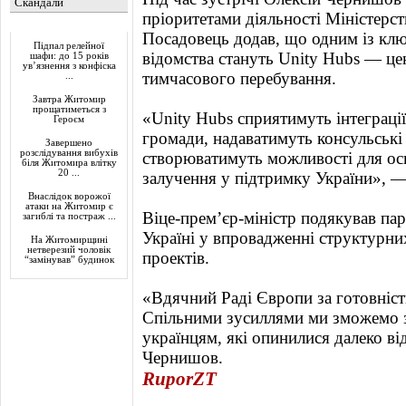
Скандали
пріоритетами діяльності Міністерст
Актуально
Посадовець додав, що одним із клю
Підпал релейної
відомства стануть Unity Hubs — це
шафи: до 15 років
ув’язнення з конфіска
тимчасового перебування.
...
Завтра Житомир
прощатиметься з
«Unity Hubs сприятимуть інтеграці
Героєм
громади, надаватимуть консульські 
Завершено
розслідування вибухів
створюватимуть можливості для осв
біля Житомира влітку
20 ...
залучення у підтримку України», 
Внаслідок ворожої
атаки на Житомир є
Віце-прем’єр-міністр подякував па
загиблі та постраж ...
Україні у впровадженні структурни
На Житомирщині
нетверезий чоловік
проектів.
“замінував” будинок
«Вдячний Раді Європи за готовніс
Спільними зусиллями ми зможемо 
українцям, які опинилися далеко в
Чернишов.
RuporZT