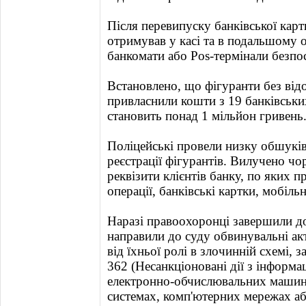
Після перевипуску банківської карт
отримував у касі та в подальшому 
банкомати або Pos-термінали безпос
Встановлено, що фігуранти без від
привласнили кошти з 19 банківських
становить понад 1 мільйон гривень
Поліцейські провели низку обшуків
реєстрації фігурантів. Вилучено чо
реквізити клієнтів банку, по яких 
операції, банківські картки, мобіль
Наразі правоохоронці завершили до
направили до суду обвинувальні акт
від їхньої ролі в злочинній схемі, за ч
362 (Несанкціоновані дії з інформа
електронно-обчислювальних машина
системах, комп'ютерних мережах або