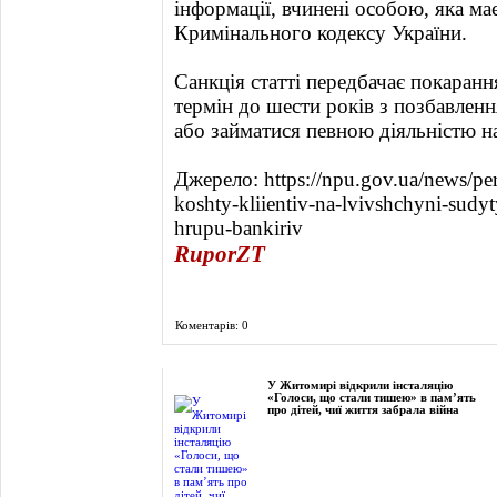
інформації, вчинені особою, яка ма
Кримінального кодексу України.
Санкція статті передбачає покаранн
термін до шести років з позбавленн
або займатися певною діяльністю на
Джерело: https://npu.gov.ua/news/per
koshty-kliientiv-na-lvivshchyni-sud
hrupu-bankiriv
RuporZT
Коментарів: 0
Фоторепортаж
У Житомирі відкрили інсталяцію
«Голоси, що стали тишею» в пам’ять
про дітей, чиї життя забрала війна