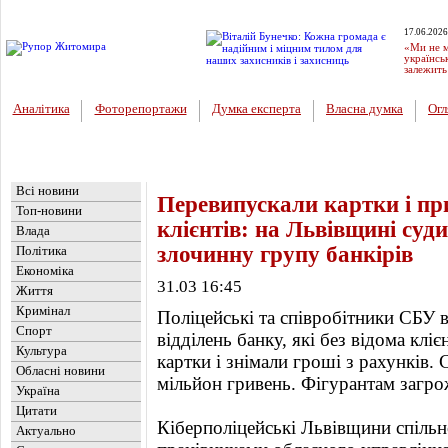
17.06.2026
«Ми не м
українсь
залежить
Аналітика
Фоторепортажи
Думка експерта
Власна думка
Огл
Головна
Новини
»
Україна
Всі новини
Перевипускали картки і п
Топ-новини
клієнтів: на Львівщині суд
Влада
злочинну групу банкірів
Політика
Економіка
31.03 16:45
Життя
Кримінал
Поліцейські та співробітники СБУ 
Спорт
відділень банку, які без відома клі
Культура
картки і знімали гроші з рахунків.
Обласні новини
мільйон гривень. Фігурантам загро
Україна
Цитати
Кіберполіцейські Львівщини спільн
Актуально