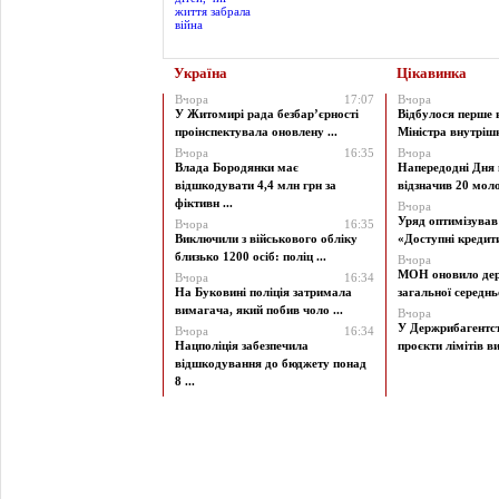
Україна
Цікавинка
Вчора
17:07
Вчора
У Житомирі рада безбар’єрності
Відбулося перше 
проінспектувала оновлену ...
Міністра внутрішні
Вчора
16:35
Вчора
Влада Бородянки має
Напередодні Дня 
відшкодувати 4,4 млн грн за
відзначив 20 моло
фіктивн ...
Вчора
Уряд оптимізува
Вчора
16:35
Виключили з військового обліку
«Доступні кредити 
близько 1200 осіб: поліц ...
Вчора
МОН оновило дер
Вчора
16:34
На Буковині поліція затримала
загальної середньої
вимагача, який побив чоло ...
Вчора
У Держрибагентст
Вчора
16:34
Нацполіція забезпечила
проєкти лімітів ви
відшкодування до бюджету понад
8 ...