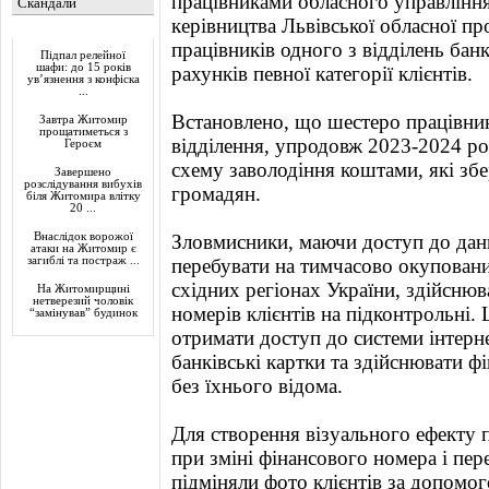
працівниками обласного управлінн
Скандали
керівництва Львівської обласної пр
Актуально
працівників одного з відділень бан
Підпал релейної
шафи: до 15 років
рахунків певної категорії клієнтів.
ув’язнення з конфіска
...
Встановлено, що шестеро працівник
Завтра Житомир
прощатиметься з
відділення, упродовж 2023-2024 ро
Героєм
схему заволодіння коштами, які збе
Завершено
розслідування вибухів
громадян.
біля Житомира влітку
20 ...
Внаслідок ворожої
Зловмисники, маючи доступ до дани
атаки на Житомир є
загиблі та постраж ...
перебувати на тимчасово окупованих
східних регіонах України, здійсню
На Житомирщині
нетверезий чоловік
номерів клієнтів на підконтрольні.
“замінував” будинок
отримати доступ до системи інтерн
банківські картки та здійснювати фін
без їхнього відома.
Для створення візуального ефекту п
при зміні фінансового номера і пер
підміняли фото клієнтів за допомо