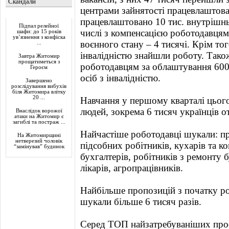
Скандали
центрами зайнятості працевлаштова
Актуально
працевлаштовано 10 тис. внутрішн
Підпал релейної
числі з компенсацією роботодавцям 
шафи: до 15 років
ув’язнення з конфіска
воєнного стану – 4 тисячі. Крім тог
...
інвалідністю знайшли роботу. Тако
Завтра Житомир
прощатиметься з
роботодавцям за облаштування 60
Героєм
осіб з інвалідністю.
Завершено
розслідування вибухів
біля Житомира влітку
20 ...
Навчання у першому кварталі цьог
людей, зокрема 6 тисяч українців о
Внаслідок ворожої
атаки на Житомир є
загиблі та постраж ...
Найчастіше роботодавці шукали: пр
На Житомирщині
нетверезий чоловік
підсобних робітників, кухарів та ко
“замінував” будинок
бухгалтерів, робітників з ремонту б
лікарів, агропрацівників.
Найбільше пропозицій з початку ро
шукали більше 6 тисяч разів.
Серед ТОП найзатребуваніших про