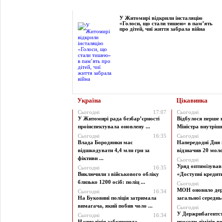
Фоторепортаж
У Житомирі відкрили інсталяцію
«Голоси, що стали тишею» в пам’ять
про дітей, чиї життя забрала війна
Україна
Цікавинка
Сьогодні
17:07
Сьогодні
У Житомирі рада безбар’єрності
Відбулося перше 
проінспектувала оновлену ...
Міністра внутрішні
Сьогодні
16:35
Сьогодні
Влада Бородянки має
Напередодні Дня 
відшкодувати 4,4 млн грн за
відзначив 20 моло
фіктивн ...
Сьогодні
Уряд оптимізува
Сьогодні
16:35
Виключили з військового обліку
«Доступні кредити 
близько 1200 осіб: поліц ...
Сьогодні
МОН оновило дер
Сьогодні
16:34
На Буковині поліція затримала
загальної середньої
вимагача, який побив чоло ...
Сьогодні
У Держрибагентст
Сьогодні
16:34
Нацполіція забезпечила
проєкти лімітів ви