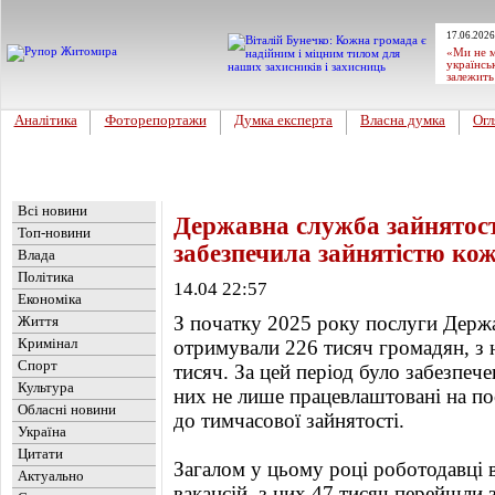
17.06.2026
«Ми не м
українсь
залежить
Аналітика
Фоторепортажи
Думка експерта
Власна думка
Огл
Головна
Новини
»
Україна
Всі новини
Державна служба зайнятост
Топ-новини
забезпечила зайнятістю ко
Влада
Політика
14.04 22:57
Економіка
З початку 2025 року послуги Держа
Життя
Кримінал
отримували 226 тисяч громадян, з 
Спорт
тисяч. За цей період було забезпеч
Культура
них не лише працевлаштовані на пос
Обласні новини
до тимчасової зайнятості.
Україна
Цитати
Загалом у цьому році роботодавці 
Актуально
вакансій, з них 47 тисяч перейшли 