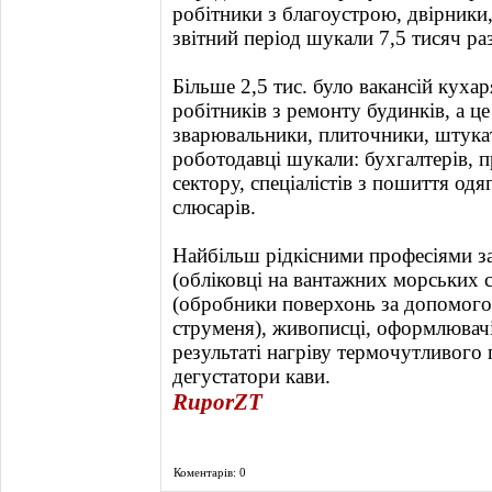
робітники з благоустрою, двірники, 
звітний період шукали 7,5 тисяч раз
Більше 2,5 тис. було вакансій кухар
робітників з ремонту будинків, а ц
зварювальники, плиточники, штукату
роботодавці шукали: бухгалтерів, п
сектору, спеціалістів з пошиття одя
слюсарів.
Найбільш рідкісними професіями за
(обліковці на вантажних морських 
(обробники поверхонь за допомого
струменя), живописці, оформлювачі
результаті нагріву термочутливого 
дегустатори кави.
RuporZT
Коментарів: 0