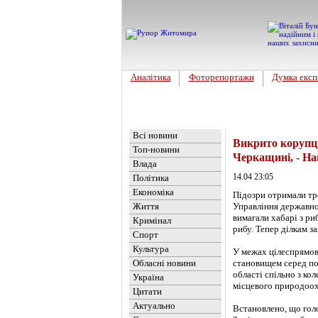
Аналітика
Фоторепортажи
Думка експ
Головна
Новини
»
Україна
Всі новини
Викрито корупці
Топ-новини
Черкащині, - На
Влада
14.04 23:05
Політика
Економіка
Підозри отримали тр
Життя
Управління державног
вимагали хабарі з ри
Кримінал
рибу. Тепер ділкам з
Спорт
Культура
У межах цілеспрямов
Обласні новини
становищем серед по
області спільно з к
Україна
місцевого природоо
Цитати
Актуально
Встановлено, що голо