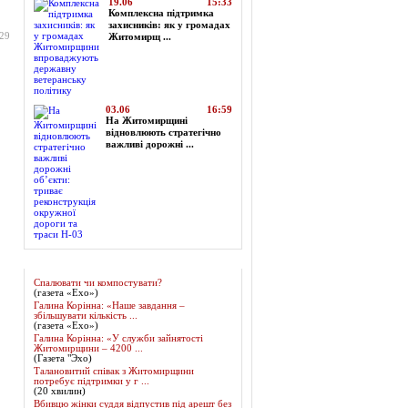
19.06
15:33
Комплексна підтримка
захисників: як у громадах
:29
Житомирщ ...
03.06
16:59
На Житомирщині
відновлюють стратегічно
важливі дорожні ...
Огляд преси
Спалювати чи компостувати?
(газета «Ехо»)
Галина Корінна: «Наше завдання –
збільшувати кількість ...
(газета «Ехо»)
Галина Корінна: «У служби зайнятості
Житомирщини – 4200 ...
(Газета "Эхо)
Талановитий співак з Житомирщини
потребує підтримки у г ...
(20 хвилин)
Вбивцю жінки суддя відпустив під арешт без