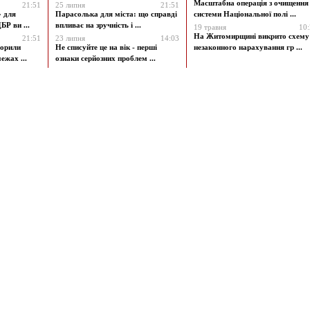
Масштабна операція з очищення
21:51
25 липня
21:51
» для
Парасолька для міста: що справді
системи Національної полі ...
БР ви ...
впливає на зручність і ...
19 травня
10
На Житомирщині викрито схему
21:51
23 липня
14:03
ворили
Не списуйте це на вік - перші
незаконного нарахування гр ...
ежах ...
ознаки серйозних проблем ...