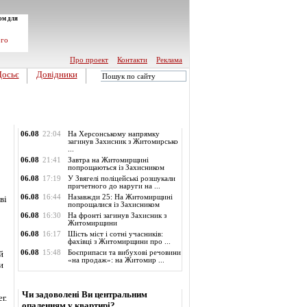
ом для
ого
Про проект
Контакти
Реклама
Досьє
Довідники
Обласні новини
06.08
22:04
На Херсонському напрямку
загинув Захисник з Житомирсько
...
06.08
21:41
Завтра на Житомирщині
попрощаються із Захисником
06.08
17:19
У Звягелі поліцейські розшукали
причетного до наруги на ...
06.08
16:44
Назавжди 25: На Житомирщині
ві
попрощалися із Захисником
06.08
16:30
На фронті загинув Захисник з
Житомирщини
06.08
16:17
Шість міст і сотні учасників:
фахівці з Житомирщини про ...
й
06.08
15:48
Боєприпаси та вибухові речовини
«на продаж»: на Житомир ...
и
Опитування
Чи задоволені Ви центральним
г.
опаленням у квартирі?