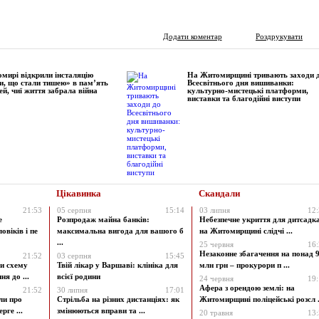
Додати коментар
Роздрукувати
мирі відкрили інсталяцію
На Житомирщині тривають заходи 
и, що стали тишею» в пам’ять
Всесвітнього дня вишиванки:
ей, чиї життя забрала війна
культурно-мистецькі платформи,
виставки та благодійні виступи
Цікавинка
Скандали
21:53
05 серпня
15:14
03 липня
12
е
Розпродаж майна банків:
Небезпечне укриття для дитсадк
овіків і пе
максимальна вигода для вашого б
на Житомирщині слідчі ...
...
25 червня
16
Незаконне збагачення на понад 9
21:52
03 серпня
15:45
и схему
Твій лікар у Варшаві: клініка для
млн грн – прокурори п ...
я до ...
всієї родини
24 червня
19
Афера з орендою землі: на
21:52
30 липня
17:01
ли про
Стрільба на різних дистанціях: як
Житомирщині поліцейські розсл .
рге ...
змінюються вправи та ...
20 травня
13