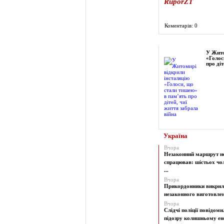
RuporZT
Коментарів: 0
Фоторепортаж
У Жито
«Голос
про діт
Україна
Вчора
Незаконний маршрут н
спрацював: шістьох чол
...
Вчора
Прикордонники викрил
незаконного виготовленн
Вчора
Слідчі поліції повідоми
підозру колишньому ене