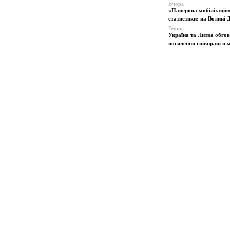
Вчора
«Паперова мобілізація
статистики: на Волині Д
Вчора
Україна та Литва обго
посилення співпраці в м