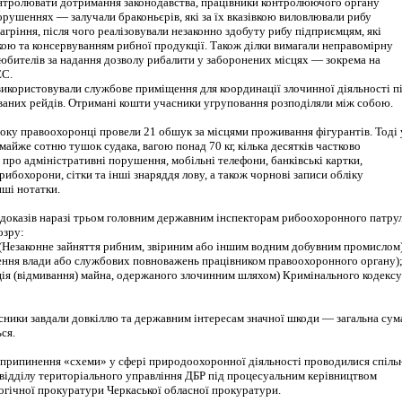
онтролювати дотримання законодавства, працівники контролюючого органу
рушеннях — залучали браконьєрів, які за їх вказівкою виловлювали рибу
агріння, після чого реалізовували незаконно здобуту рибу підприємцям, які
ою та консервуванням рибної продукції. Також ділки вимагали неправомірну
любителів за надання дозволу рибалити у заборонених місцях — зокрема на
ЕС.
використовували службове приміщення для координації злочинної діяльності п
званих рейдів. Отримані кошти учасники угруповання розподіляли між собою.
року правоохоронці провели 21 обшук за місцями проживання фігурантів. Тоді 
майже сотню тушок судака, вагою понад 70 кг, кілька десятків частково
про адміністративні порушення, мобільні телефони, банківські картки,
 рибохорони, сітки та інші знаряддя лову, а також чорнові записи обліку
нші нотатки.
х доказів наразі трьом головним державним інспекторам рибоохоронного патру
озру:
249 (Незаконне зайняття рибним, звіриним або іншим водним добувним промислом
щення влади або службових повноважень працівником правоохоронного органу)
зація (відмивання) майна, одержаного злочинним шляхом) Кримінального кодексу
сники завдали довкіллю та державним інтересам значної шкоди — загальна сум
ся.
а припинення «схеми» у сфері природоохоронної діяльності проводилися спіль
 відділу територіального управління ДБР під процесуальним керівництвом
логічної прокуратури Черкаської обласної прокуратури.