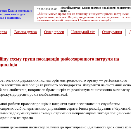
Віталій Бунечко: Кожна громада є надійним і міцним тил
17.06.2026 16:08
наши ...
«Ми не маємо права ані на хвилину знижувати рівень підтримки
українського війська. Від відповідальності та злагодженості кожн
залежить спільний результат і безпека наших людей»
ерта
Власна думка
Огляд преси
Читацький хіт
Опитування
йну схему групи посадовців рибоохоронного патруля на
цполіція
оє головних державних інспекторів контролюючого органу — регіонального
о агентства меліорації та рибного господарства. Фігуранти на системній осно
балок-любителів, покривали браконьєрів та реалізовували незаконно виловлену
агрожує до десяти років позбавлення волі.
аної роботи правоохоронців із викриття фактів зловживання службовим
садових осіб, оперативники управління стратегічних розслідувань в Черкаські
олегами задокументували «схему» отримання неправомірної вигоди працівникам
хоронного контролю.
вний державний інспектор залучив до протиправної діяльності двох своїх коле