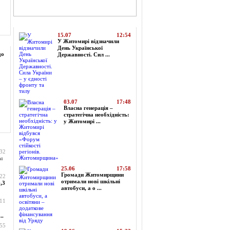
Топ-новини
15.07
12:54
У Житомирі відзначили
День Української
до
Державності. Сил ...
03.07
17:48
Власна генерація –
стратегічна необхідність:
у Житомирі ...
:32
а:
25.06
17:58
Громади Житомирщини
:22
отримали нові шкільні
,3
автобуси, а о ...
:11
..
:55