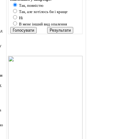
Так, повністю
Так, але хотілось би і краще
Ні
В мене інший вид опалення
ід
у
ля
);
;
а
но