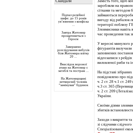
Скандали
Замість того, щоб к
заробляли на правопо
Актуально
сітками та методом б
займаються переробк
Підпал релейної
шафи: до 15 років
вигоду від рибалок-
ув’язнення з конфіска
території поблизу Г
...
Зловмисники навіть 
Завтра Житомир
час проведення так 
прощатиметься з
Героєм
У вересні минулого 
Завершено
фігурантів вилучили 
розслідування вибухів
заповнених постанов 
біля Житомира влітку
20 ...
відеозаписи з рейдів
виловленої риби та і
Внаслідок ворожої
атаки на Житомир є
загиблі та постраж ...
На підставі зібрани
повідомлено про під
На Житомирщині
ч. 2 ст. 28 ч.1 ст. 
нетверезий чоловік
“замінував” будинок
ч.3 ст. 365 (Переви
ч. 2 ст. 209 (Легалі
України.
Своїми діями зловми
збитків встановлюєть
Заходи з викриття т
зі слідчими слідчого
Спеціалізованої еко