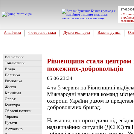
17.06.2026
«Ми не м
українсь
залежить
Аналітика
Фоторепортажи
Думка експерта
Власна думка
Огл
Головна
Новини
»
Україна
Всі новини
Рівненщина стала центром
Топ-новини
пожежних-добровольців
Влада
Політика
05.06 23:34
Економіка
4 та 5 червня на Рівненщині відбула
Життя
Кримінал
Міжнародні навчання команд місцев
Спорт
охорони України разом із предста
Культура
добровольчих бригад.
Обласні новини
Україна
Навчання, що проходили під егідо
Цитати
надзвичайних ситуацій (ДСНС) та Г
Актуально
добровільних пожежних команд Укр