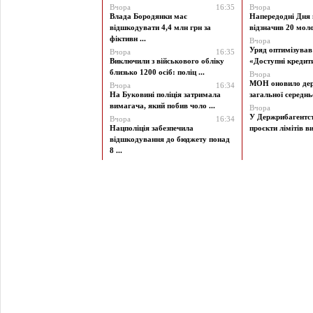
Вчора
16:35
Вчора
Влада Бородянки має
Напередодні Дня 
відшкодувати 4,4 млн грн за
відзначив 20 моло
фіктивн ...
Вчора
Уряд оптимізува
Вчора
16:35
Виключили з військового обліку
«Доступні кредити 
близько 1200 осіб: поліц ...
Вчора
МОН оновило дер
Вчора
16:34
На Буковині поліція затримала
загальної середньої
вимагача, який побив чоло ...
Вчора
У Держрибагентст
Вчора
16:34
Нацполіція забезпечила
проєкти лімітів ви
відшкодування до бюджету понад
8 ...