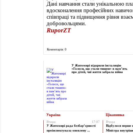
Дані навчання стали унікальною п
вдосконалення професійних навичо
співпраці та підвищення рівня вза
добровольцями.
RuporZT
Коментарів: 0
Фоторепортаж
У Житомирі відкрили інсталяцію
«Голоси, що стали тишею» в пам’ять
про дітей, чиї життя забрала війна
Україна
Цікавинка
Вчора
17:07
Вчора
У Житомирі рада безбар’єрності
Відбулося перше 
проінспектувала оновлену ...
Міністра внутрішні