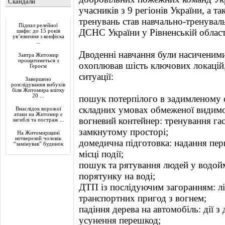
Скандали
учасників з 9 регіонів України, а т
Актуально
тренувань став навчально-тренувал
Підпал релейної
ДСНС України у Рівненській област
шафи: до 15 років
ув’язнення з конфіска
...
Дводенні навчання були насиченими 
Завтра Житомир
прощатиметься з
охоплював шість ключових локацій,
Героєм
ситуації:
Завершено
розслідування вибухів
біля Житомира влітку
20 ...
пошук потерпілого в задимленому 
складних умовах обмеженої видимо
Внаслідок ворожої
атаки на Житомир є
вогневий контейнер: тренування га
загиблі та постраж ...
замкнутому просторі;
На Житомирщині
нетверезий чоловік
домедична підготовка: надання пе
“замінував” будинок
місці події;
пошук та рятування людей у водой
порятунку на воді;
ДТП із послідуючим загоранням: лі
транспортних пригод з вогнем;
падіння дерева на автомобіль: дії 
усунення перешкод;