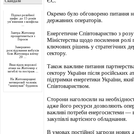
ЄС.
Скандали
Актуально
Окремо було обговорено питання н
Підпал релейної
шафи: до 15 років
державних операторів.
ув’язнення з конфіска
...
Енергетичне Співтовариство з розу
Завтра Житомир
прощатиметься з
Міністерства щодо посилення ролі 
Героєм
ключових рішень у стратегічних д
Завершено
розслідування вибухів
сектору.
біля Житомира влітку
20 ...
Внаслідок ворожої
Також важливе питання партнерства
атаки на Житомир є
загиблі та постраж ...
сектору України після російських а
підтримки енергетики України, як
На Житомирщині
нетверезий чоловік
Співтовариством.
“замінував” будинок
Сторони наголосили на необхіднос
адже його ресурси дозволяють опе
важливі потреби енергосистеми — в
закупівлі вартісного обладнання.
В умовах постійної загрози нових а