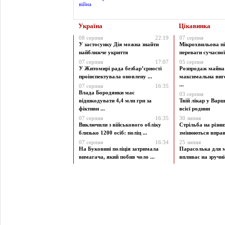
Україна
Цікавинка
08 серпня
22:19
07 серпня
У застосунку Дія можна знайти
Мікрохвильова пі
найближче укриття
переваги сучасної 
07 серпня
17:07
05 серпня
У Житомирі рада безбар’єрності
Розпродаж майна 
проінспектувала оновлену ...
максимальна виг
...
07 серпня
16:35
Влада Бородянки має
03 серпня
відшкодувати 4,4 млн грн за
Твій лікар у Варш
фіктивн ...
всієї родини
07 серпня
16:35
30 липня
Виключили з військового обліку
Стрільба на різни
близько 1200 осіб: поліц ...
змінюються вправи
07 серпня
16:34
25 липня
На Буковині поліція затримала
Парасолька для м
вимагача, який побив чоло ...
впливає на зручніст