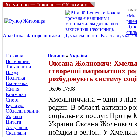
17.06.20
«Ми 
ріве
відп
спіл
Аналітика
Фоторепортажи
Думка експерта
Власна думка
О
Головна
Новини
»
Україна
Всі новини
Оксана Жолнович: Хмельни
Топ-новини
створенні патронатних род
Влада
розбудовують систему соц
Політика
Економіка
16.06 17:08
Життя
Кримінал
Хмельниччина – один з ліде
Спорт
Культура
родин. В області активно р
Обласні новини
соціальних послуг. Про це 
Україна
Цитати
України Оксана Жолнович за
Актуально
поїздки в регіон. У Хмельн
Скандали