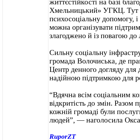
життєстійкості на базі благ
Хмельницький» УГКЦ. Тут 
психосоціальну допомогу, і 
можна організувати підтрим
злагоджено й із повагою до 
Сильну соціальну інфрастр
громада Волочиська, де пра
Центр денного догляду для ді
надійною підтримкою для р
“Вдячна всім соціальним к
відкритість до змін. Разом 
кожній громаді були послуг
людей”, — наголосила Окс
RuporZT