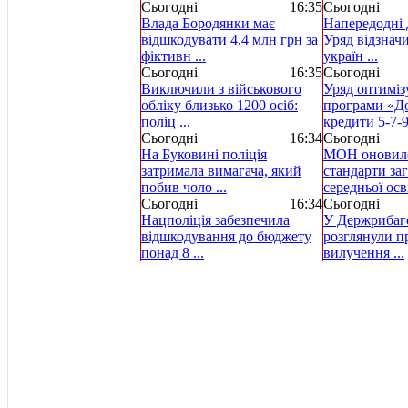
Сьогодні
16:35
Сьогодні
Влада Бородянки має
Напередодні 
відшкодувати 4,4 млн грн за
Уряд відзнач
фіктивн ...
україн ...
Сьогодні
16:35
Сьогодні
Виключили з військового
Уряд оптиміз
обліку близько 1200 осіб:
програми «Д
поліц ...
кредити 5-7-9 
Сьогодні
16:34
Сьогодні
На Буковині поліція
МОН оновило
затримала вимагача, який
стандарти за
побив чоло ...
середньої осві
Сьогодні
16:34
Сьогодні
Нацполіція забезпечила
У Держрибаг
відшкодування до бюджету
розглянули пр
понад 8 ...
вилучення ...