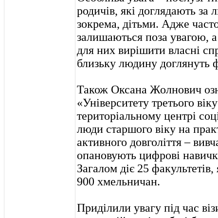
родичів, які доглядають за 
зокрема, дітьми. Адже част
залишаються поза увагою, а
для них вирішити власні сп
близьку людину доглянуть ф
Також Оксана Жолнович озн
«Університету третього віку
територіальному центрі соц
люди старшого віку на пра
активного довголіття – вивч
опановують цифрові навичк
Загалом діє 25 факультетів,
900 хмельничан.
Приділили увагу під час віз