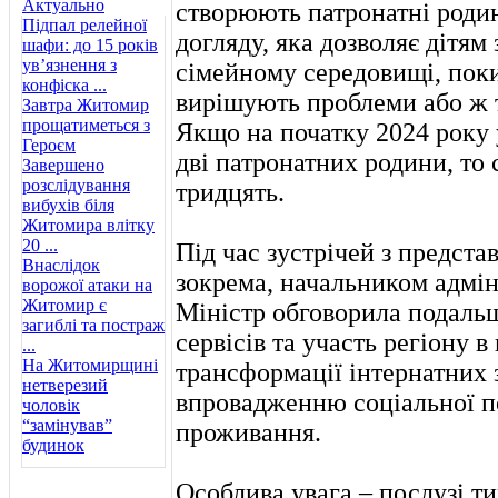
Актуально
створюють патронатні роди
Підпал релейної
догляду, яка дозволяє дітям
шафи: до 15 років
ув’язнення з
сімейному середовищі, поки
конфіска ...
вирішують проблеми або ж т
Завтра Житомир
прощатиметься з
Якщо на початку 2024 року 
Героєм
дві патронатних родини, то 
Завершено
розслідування
тридцять.
вибухів біля
Житомира влітку
20 ...
Під час зустрічей з предс
Внаслідок
зокрема, начальником адмін
ворожої атаки на
Житомир є
Міністр обговорила подаль
загиблі та постраж
сервісів та участь регіону в
...
На Житомирщині
трансформації інтернатних 
нетверезий
впровадженню соціальної п
чоловік
“замінував”
проживання.
будинок
Особлива увага – послузі т