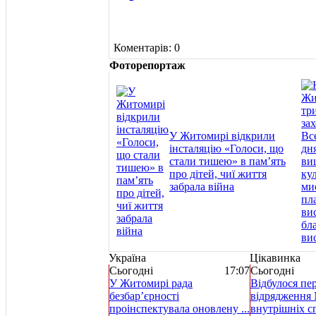
Коментарів: 0
Фоторепортаж
У Житомирі відкрили
інсталяцію «Голоси, що
стали тишею» в пам’ять
про дітей, чиї життя
забрала війна
Україна
Цікавинка
Сьогодні
17:07
Сьогодні
У Житомирі рада
Відбулося пе
безбар’єрності
відрядження 
проінспектувала оновлену ...
внутрішніх спр