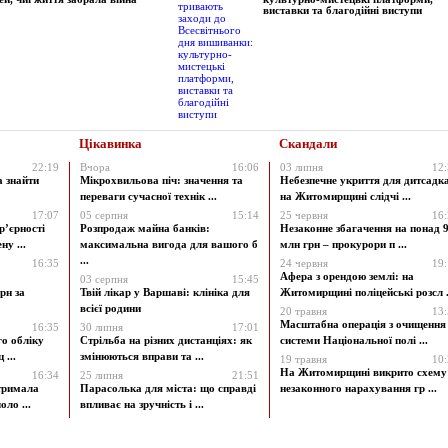
виставки та благодійні виступи
Цікавинка
Скандали
22:19
Вчора
16:06
03 липня
12
а знайти
Мікрохвильова піч: значення та
Небезпечне укриття для дитсадк
переваги сучасної технік ...
на Житомирщині слідчі ...
17:07
05 серпня
15:14
25 червня
16
р’єрності
Розпродаж майна банків:
Незаконне збагачення на понад 9
у ...
максимальна вигода для вашого б
млн грн – прокурори п ...
...
16:35
24 червня
19
Афера з орендою землі: на
03 серпня
15:45
рн за
Твій лікар у Варшаві: клініка для
Житомирщині поліцейські розсл .
всієї родини
20 травня
13
Масштабна операція з очищення
16:35
30 липня
17:01
го обліку
Стрільба на різних дистанціях: як
системи Національної полі ...
 ...
змінюються вправи та ...
19 травня
10
На Житомирщині викрито схему
16:34
25 липня
21:51
атримала
Парасолька для міста: що справді
незаконного нарахування гр ...
ло ...
впливає на зручність і ...