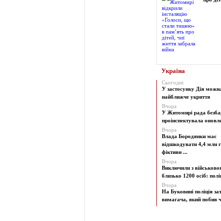
Україна
Сьогодні
У застосунку Дія можн
найближче укриття
Вчора
У Житомирі рада безба
проінспектувала оновлен
Вчора
Влада Бородянки має
відшкодувати 4,4 млн г
фіктивн ...
Вчора
Виключили з військово
близько 1200 осіб: поліц
Вчора
На Буковині поліція з
вимагача, який побив чо