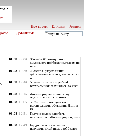
ом для
ого
Про проект
Контакти
Реклама
Досьє
Довідники
Обласні новини
08.08
22:00
Жителів Житомирщини
закликають найближчим часом не
ігно ...
08.08
19:29
У Звягелі рятувальники
деблокували водійку, яку затисло
...
08.08
17:40
У Житомирському районі
ію
рятувальники залучалися до лікві
...
08.08
16:15
Житомирщина втратила ще
одного свого Захисника
08.08
16:05
У Житомирі поліцейські
встановлюють обставини ДТП, в
.
як ...
08.08
12:51
Підтвердилась загибель
військового з Житомирщини, який
...
08.08
12:49
Бердичівські поліцейські
навчають дітей цифрової безпек
...