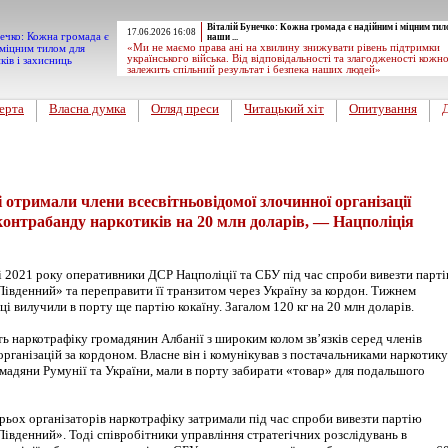
Віталій Бунечко: Кожна громада є надійним і міцним тил
17.06.2026 16:08
наши ...
«Ми не маємо права ані на хвилину знижувати рівень підтримки
українського війська. Від відповідальності та злагодженості кожн
залежить спільний результат і безпека наших людей»
ерта
Власна думка
Огляд преси
Читацький хіт
Опитування
і отримали члени всесвітньовідомої злочинної організації
контрабанду наркотиків на 20 млн доларів, — Нацполіція
і 2021 року оперативники ДСР Нацполіції та СБУ під час спроби вивезти парт
Південний» та переправити її транзитом через Україну за кордон. Тижнем
і вилучили в порту ще партію кокаїну. Загалом 120 кг на 20 млн доларів.
ть наркотрафіку громадянин Албанії з широким колом зв’язків серед членів
організацій за кордоном. Власне він і комунікував з постачальниками наркотику
мадяни Румунії та України, мали в порту забирати «товар» для подальшого
рьох організаторів наркотрафіку затримали під час спроби вивезти партію
Південний». Тоді співробітники управління стратегічних розслідувань в