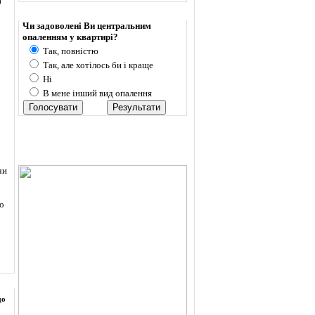
0
Опитування
Чи задоволені Ви центральним
опаленням у квартирі?
Так, повністю
Так, але хотілось би і краще
Ні
В мене інший вид опалення
чи
о
до