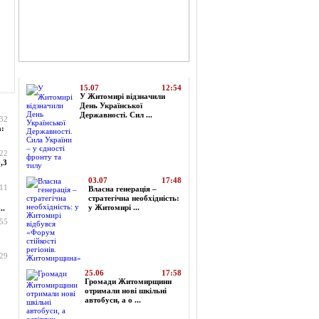
Топ-новини
15.07
12:54
У Житомирі відзначили
День Української
Державності. Сил ...
:32
а:
:22
,3
03.07
17:48
:11
Власна генерація –
стратегічна необхідність:
у Житомирі ...
..
:55
:29
25.06
17:58
Громади Житомирщини
отримали нові шкільні
автобуси, а о ...