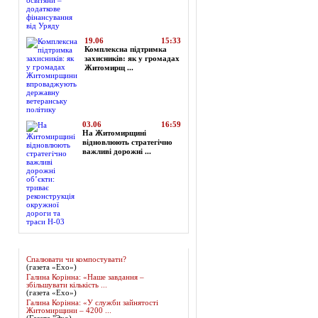
19.06
15:33
Комплексна підтримка
захисників: як у громадах
Житомирщ ...
03.06
16:59
На Житомирщині
відновлюють стратегічно
важливі дорожні ...
Огляд преси
Спалювати чи компостувати?
(газета «Ехо»)
Галина Корінна: «Наше завдання –
збільшувати кількість ...
(газета «Ехо»)
Галина Корінна: «У служби зайнятості
Житомирщини – 4200 ...