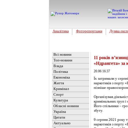
Аналітика
Фоторепортажи
Думка експ
Головна
Новини
»
Україна
Всі новини
11 років в’язниц
Топ-новини
«Ндрангета» за 
Влада
20.06 16:37
Політика
Економіка
Їх затримали у серпн
Життя
наркотиків з порту «
пізніше правоохоронц
Кримінал
Спорт
Організував діяльніс
Культура
кримінальних груп і 
Обласні новини
Його спільники – гро
збуту.
Україна
Цитати
9 серпня 2021 року т
Актуально
наркотиків з порту «