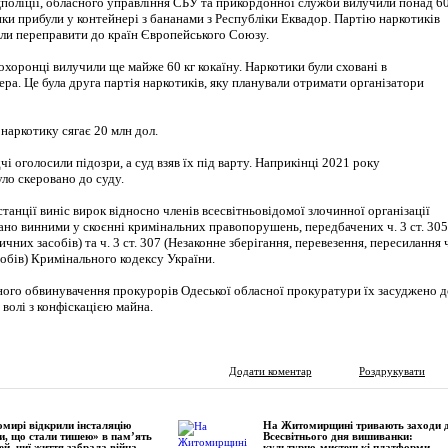
цполіції, обласного управління СБУ та прикордонної служби вилучили понад 6
тики прибули у контейнері з бананами з Республіки Еквадор. Партію наркотиків
ли переправити до країн Європейського Союзу.
хоронці вилучили ще майже 60 кг кокаїну. Наркотики були сховані в
а. Це була друга партія наркотиків, яку планували отримати організатори
наркотику сягає 20 млн дол.
чі оголосили підозри, а суд взяв їх під варту. Наприкінці 2021 року
уло скеровано до суду.
станції виніс вирок відносно членів всесвітньовідомої злочинної організації
ано винними у скоєнні кримінальних правопорушень, передбачених ч. 3 ст. 305
чних засобів) та ч. 3 ст. 307 (Незаконне зберігання, перевезення, пересилання 
собів) Кримінального кодексу України.
ного обвинувачення прокурорів Одеської обласної прокуратури їх засуджено д
 волі з конфіскацією майна.
Додати коментар
Роздрукувати
мирі відкрили інсталяцію
На Житомирщині тривають заходи 
и, що стали тишею» в пам’ять
Всесвітнього дня вишиванки:
ей, чиї життя забрала війна
культурно-мистецькі платформи,