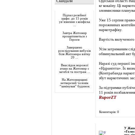
Скандали
Одеській області На
кг кокаїну. Ці нарко
Актуально
зловмисники планува
Підпал релейної
шафи: до 15 років
Уже 15 серпня правоо
ув’язнення з конфіска
порожнинах контейнер
...
наркотрафіку.
Завтра Житомир
прощатиметься з
Вартість вилученого 
Героєм
Завершено
Усім затриманим слід
розслідування вибухів
обвинувальний акт б
біля Житомира влітку
20 ...
Наразі суд першої ін
Внаслідок ворожої
«Ндрангета». Їх визн
атаки на Житомир є
загиблі та постраж ...
(Контрабанда наркоти
збут наркотичних за
На Житомирщині
нетверезий чоловік
“замінував” будинок
За підтримки публіч
11 років позбавлення
RuporZT
Коментарів: 0
Фоторепортаж
У Жито
«Голос
про діт