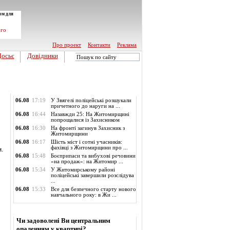
ом для
ого
Про проект
Контакти
Реклама
Досьє
Довідники
Обласні новини
06.08
17:19
У Звягелі поліцейські розшукали
причетного до наруги на ...
06.08
16:44
Назавжди 25: На Житомирщині
попрощалися із Захисником
06.08
16:30
На фронті загинув Захисник з
Житомирщини
06.08
16:17
Шість міст і сотні учасників:
фахівці з Житомирщини про ...
.
06.08
15:48
Боєприпаси та вибухові речовини
«на продаж»: на Житомир ...
06.08
15:34
У Житомирському районі
поліцейські завершили розслідува
...
06.08
15:33
Все для безпечного старту нового
навчального року: в Жи ...
Опитування
Чи задоволені Ви центральним
опаленням у квартирі?