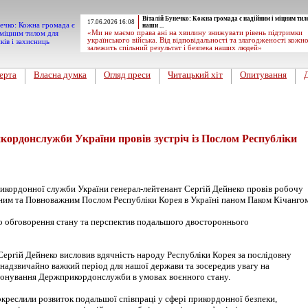
Віталій Бунечко: Кожна громада є надійним і міцним тил
17.06.2026 16:08
наши ...
«Ми не маємо права ані на хвилину знижувати рівень підтримки
українського війська. Від відповідальності та злагодженості кожн
залежить спільний результат і безпека наших людей»
ерта
Власна думка
Огляд преси
Читацький хіт
Опитування
ордонслужби України провів зустріч із Послом Республіки
икордонної служби України генерал-лейтенант Сергій Дейнеко провів робочу
йним та Повноважним Послом Республіки Корея в Україні паном Паком Кічангом
о обговорення стану та перспектив подальшого двостороннього
Сергій Дейнеко висловив вдячність народу Республіки Корея за послідовну
 надзвичайно важкий період для нашої держави та зосередив увагу на
іонування Держприкордонслужби в умовах воєнного стану.
окреслили розвиток подальшої співпраці у сфері прикордонної безпеки,