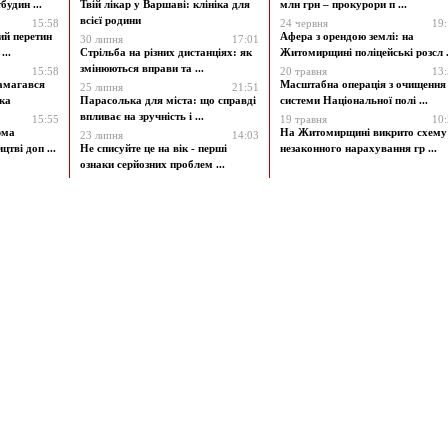
будин ...
Твій лікар у Варшаві: клініка для
млн грн – прокурори п ...
всієї родини
15:58
24 червня
19
ий перетин
Афера з орендою землі: на
30 липня
17:01
...
Стрільба на різних дистанціях: як
Житомирщині поліцейські розсл .
змінюються вправи та ...
15:58
20 травня
13
амагався
Масштабна операція з очищення
25 липня
21:51
ка
Парасолька для міста: що справді
системи Національної полі ...
впливає на зручність і ...
15:55
19 травня
10
рма
На Житомирщині викрито схему
23 липня
14:03
цтві доп ...
Не списуйте це на вік - перші
незаконного нарахування гр ...
ознаки серйозних проблем ...