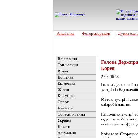
Аналітика
Фоторепортажи
Думка експ
Головна
Новини
»
Україна
Всі новини
Голова Держприк
Топ-новини
Корея
Влада
20.06 16:38
Політика
Економіка
Голова Державної пр
Життя
зустріч із Надзвича
Кримінал
Метою зустрічі стал
Спорт
співробітництва.
Культура
Обласні новини
На початку зустрічі 
підтримку України у
Україна
особливостях функц
Цитати
Актуально
Крім того, Сторони 