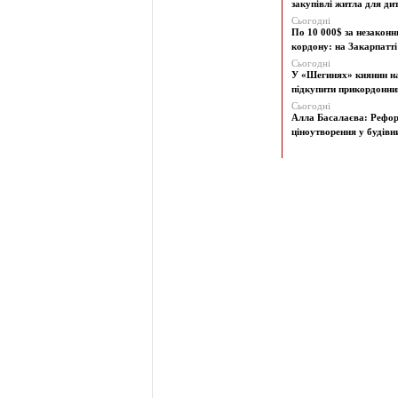
закупівлі житла для дит
Сьогодні
По 10 000$ за незаконн
кордону: на Закарпатті 
Сьогодні
У «Шегинях» киянин н
підкупити прикордонни
Сьогодні
Алла Басалаєва: Рефо
ціноутворення у будівни