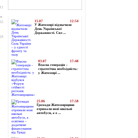
:11
Топ-новини
..
15.07
12:54
:55
У Житомирі відзначили
День Української
Державності. Сил ...
:29
03.07
17:48
Власна генерація –
стратегічна необхідність:
у Житомирі ...
25.06
17:58
Громади Житомирщини
отримали нові шкільні
автобуси, а о ...