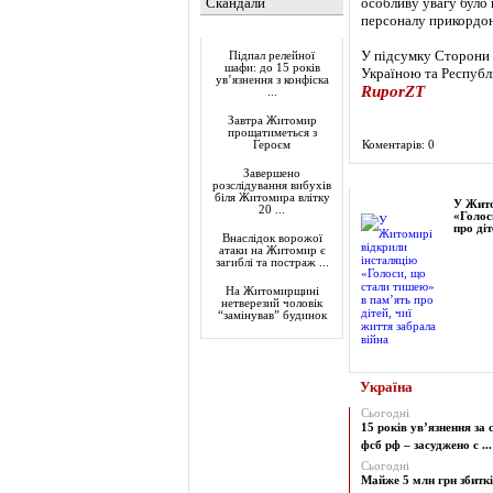
Скандали
особливу увагу було
персоналу прикордон
Актуально
У підсумку Сторони 
Підпал релейної
шафи: до 15 років
Україною та Республ
ув’язнення з конфіска
RuporZT
...
Завтра Житомир
прощатиметься з
Коментарів: 0
Героєм
Завершено
Фоторепортаж
розслідування вибухів
біля Житомира влітку
У Жито
20 ...
«Голос
про діт
Внаслідок ворожої
атаки на Житомир є
загиблі та постраж ...
На Житомирщині
нетверезий чоловік
“замінував” будинок
Україна
Сьогодні
15 років ув’язнення за 
фсб рф – засуджено с ...
Сьогодні
Майже 5 млн грн збиткі