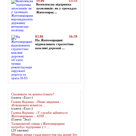
19.06
15:33
Комплексна підтримка
захисників: як у громадах
Житомирщ ...
03.06
16:59
На Житомирщині
відновлюють стратегічно
важливі дорожні ...
Огляд преси
Спалювати чи компостувати?
(газета «Ехо»)
Галина Корінна: «Наше завдання –
збільшувати кількість ...
(газета «Ехо»)
Галина Корінна: «У служби зайнятості
Житомирщини – 4200 ...
(Газета "Эхо)
Талановитий співак з Житомирщини
потребує підтримки у г ...
(20 хвилин)
Вбивцю жінки суддя відпустив під арешт без