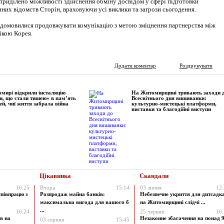
 приділено можливості здійснення обміну досвідом у сфері підготовки
них відомств Сторін, враховуючи усі виклики та загрози сьогодення.
домовилися продовжувати комунікацію з метою зміцнення партнерства між
ікою Корея.
Додати коментар
Роздрукувати
мирі відкрили інсталяцію
На Житомирщині тривають заходи 
и, що стали тишею» в пам’ять
Всесвітнього дня вишиванки:
ей, чиї життя забрала війна
культурно-мистецькі платформи,
виставки та благодійні виступи
Цікавинка
Скандали
16:25
Вчора
15:14
03 липня
12
співпрацю з
Розпродаж майна банків:
Небезпечне укриття для дитсадк
максимальна вигода для вашого б
на Житомирщині слідчі ...
...
16:24
25 червня
16
в на
Незаконне збагачення на понад 9
03 серпня
15:45