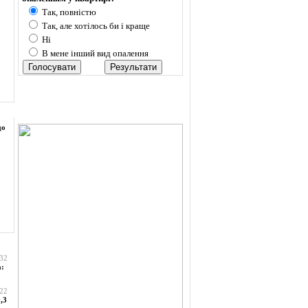
Так, повністю
Так, але хотілось би і краще
Ні
В мене інший вид опалення
до
:32
а:
:22
,3