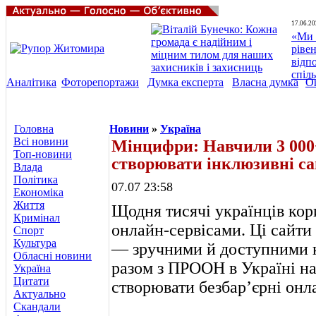
17.06.20
«Ми 
ріве
відп
спіл
Аналітика
Фоторепортажи
Думка експерта
Власна думка
О
Головна
Новини
»
Україна
Всі новини
Мінцифри: Навчили 3 000
Топ-новини
створювати інклюзивні с
Влада
Політика
07.07 23:58
Економіка
Життя
Щодня тисячі українців ко
Кримінал
онлайн-сервісами. Ці сайти
Спорт
Культура
— зручними й доступними 
Обласні новини
разом з ПРООН в Україні н
Україна
Цитати
створювати безбар’єрні онл
Актуально
Скандали