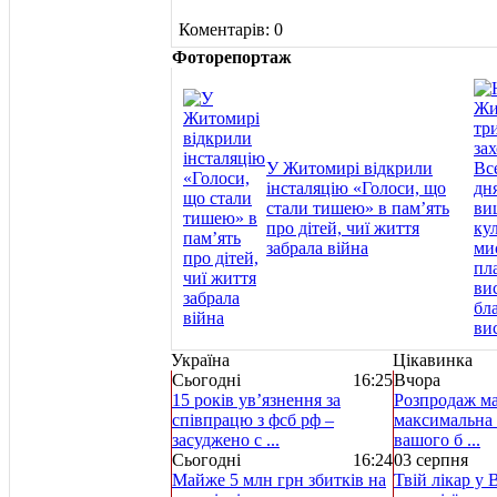
Коментарів: 0
Фоторепортаж
У Житомирі відкрили
інсталяцію «Голоси, що
стали тишею» в пам’ять
про дітей, чиї життя
забрала війна
Україна
Цікавинка
Сьогодні
16:25
Вчора
15 років ув’язнення за
Розпродаж ма
співпрацю з фсб рф –
максимальна 
засуджено с ...
вашого б ...
Сьогодні
16:24
03 серпня
Майже 5 млн грн збитків на
Твій лікар у 