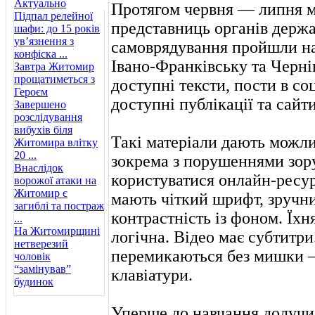
Актуально
Протягом червня — липня м
Підпал релейної
представниць органів держа
шафи: до 15 років
ув’язнення з
самоврядування пройшли н
конфіска ...
Івано-Франківську та Черні
Завтра Житомир
прощатиметься з
доступні тексти, пости в с
Героєм
доступні публікації та сайти
Завершено
розслідування
вибухів біля
Такі матеріали дають можли
Житомира влітку
20 ...
зокрема з порушеннями зору
Внаслідок
користуватися онлайн-ресур
ворожої атаки на
Житомир є
мають чіткий шрифт, зручни
загиблі та постраж
контрастність із фоном. Їхн
...
На Житомирщині
логічна. Відео має субтитри
нетверезий
перемикаються без мишки 
чоловік
“замінував”
клавіатури.
будинок
Уперше до навчання долучи