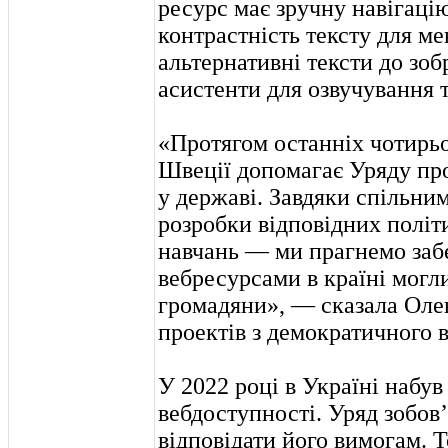
ресурс має зручну навігаці
контрастність тексту для м
альтернативні тексти до зоб
асистенти для озвучування т
«Протягом останніх чотирь
Швеції допомагає Уряду пр
у державі. Завдяки спільни
розробки відповідних політ
навчань — ми прагнемо заб
вебресурсами в країні могли
громадяни», — сказала Олен
проектів з демократичного 
У 2022 році в Україні набув
вебдоступності. Уряд зобов
відповідати його вимогам. 