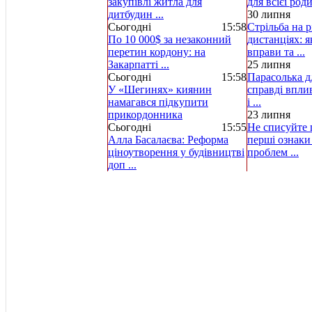
закупівлі житла для
для всієї род
дитбудин ...
30 липня
Сьогодні
15:58
Стрільба на р
По 10 000$ за незаконний
дистанціях: 
перетин кордону: на
вправи та ...
Закарпатті ...
25 липня
Сьогодні
15:58
Парасолька д
У «Шегинях» киянин
справді вплив
намагався підкупити
і ...
прикордонника
23 липня
Сьогодні
15:55
Не списуйте ц
Алла Басалаєва: Реформа
перші ознаки
ціноутворення у будівництві
проблем ...
доп ...