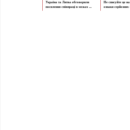
Україна та Литва обговорили
Не списуйте це на
посилення співпраці в межах ...
ознаки серйозних 