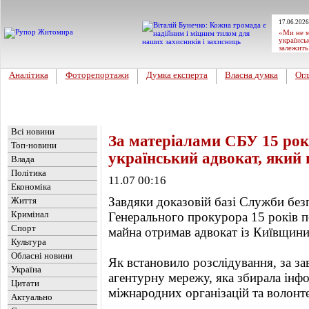
17.06.2026
«Ми не м
українсь
залежить
Аналітика
Фоторепортажи
Думка експерта
Власна думка
Огл
Головна
Новини
»
Україна
Всі новини
За матеріалами СБУ 15 ро
Топ-новини
український адвокат, який
Влада
Політика
11.07 00:16
Економіка
Завдяки доказовій базі Служби без
Життя
Кримінал
Генерального прокурора 15 років п
Спорт
майна отримав адвокат із Київщини
Культура
Обласні новини
Як встановило розслідування, за з
Україна
агентурну мережу, яка збирала інф
Цитати
міжнародних організацій та волонтер
Актуально