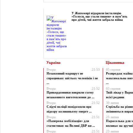
Фоторепортаж
У Житомирі відкрили інсталяцію
«Голоси, що стали тишею» в пам’ять
про дітей, чиї життя забрала війна
Україна
Цікавинка
Вчора
21:53
05 серпня
Незаконний маршрут не
Розпродаж майна 
спрацював: шістьох чоловіків і пе
максимальна виг
...
...
Вчора
21:52
03 серпня
Прикордонники викрили схему
Твій лікар у Варш
незаконного виготовлення до ...
всієї родини
Вчора
21:52
30 липня
Слідчі поліції повідомили про
Стрільба на різни
підозру колишньому енерге ...
змінюються вправи
Вчора
21:51
25 липня
«Паперова мобілізація» для
Парасолька для м
статистики: на Волині ДБР ви ...
впливає на зручніст
Вчора
21:51
23 липня