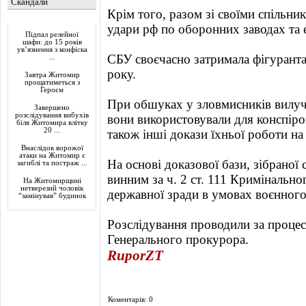
Скандали
Крім того, разом зі своїми спільни
Актуально
удари рф по оборонних заводах та 
Підпал релейної
шафи: до 15 років
ув’язнення з конфіска
СБУ своєчасно затримала фігуранта 
...
року.
Завтра Житомир
прощатиметься з
Героєм
При обшуках у зловмисників вилуче
Завершено
розслідування вибухів
вони використовували для конспіро
біля Житомира влітку
20 ...
також інші докази їхньої роботи на
Внаслідок ворожої
атаки на Житомир є
На основі доказової бази, зібраної
загиблі та постраж ...
винним за ч. 2 ст. 111 Кримінально
На Житомирщині
нетверезий чоловік
державної зради в умовах воєнного
“замінував” будинок
Розслідування проводили за процес
Генерального прокурора.
RuporZT
Коментарів: 0