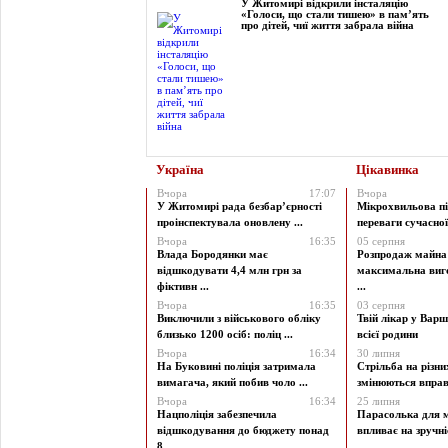
У Житомирі відкрили інсталяцію
«Голоси, що стали тишею» в пам’ять
про дітей, чиї життя забрала війна
Україна
Цікавинка
Вчора
17:07
Вчора
У Житомирі рада безбар’єрності
Мікрохвильова пі
проінспектувала оновлену ...
переваги сучасної 
Вчора
16:35
05 серпня
Влада Бородянки має
Розпродаж майна 
відшкодувати 4,4 млн грн за
максимальна виг
фіктивн ...
...
Вчора
16:35
03 серпня
Виключили з військового обліку
Твій лікар у Варш
близько 1200 осіб: поліц ...
всієї родини
Вчора
16:34
30 липня
На Буковині поліція затримала
Стрільба на різни
вимагача, який побив чоло ...
змінюються вправи
Вчора
16:34
25 липня
Нацполіція забезпечила
Парасолька для м
відшкодування до бюджету понад
впливає на зручніст
8 ...