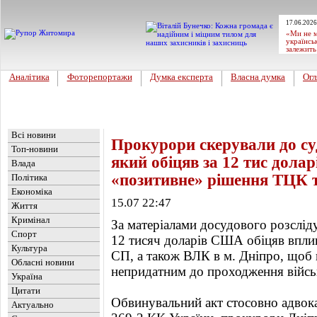
17.06.2026
«Ми не м
українсь
залежить
Аналітика
Фоторепортажи
Думка експерта
Власна думка
Огл
Головна
Новини
»
Україна
Всі новини
Прокурори скерували до су
Топ-новини
який обіцяв за 12 тис дола
Влада
«позитивне» рішення ТЦК 
Політика
Економіка
15.07 22:47
Життя
Кримінал
За матеріалами досудового розслід
Спорт
12 тисяч доларів США обіцяв впли
Культура
СП, а також ВЛК в м. Дніпро, щоб 
Обласні новини
непридатним до проходження війсь
Україна
Цитати
Обвинувальний акт стосовно адвокат
Актуально