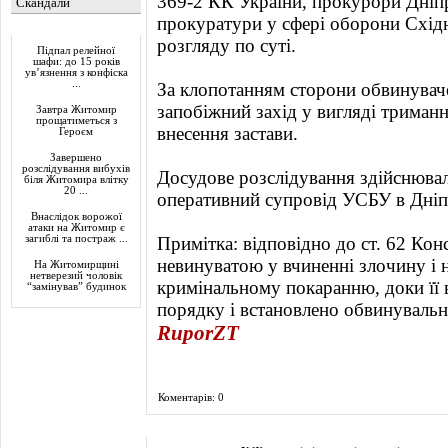
369-2 КК України, прокурори Дніпр
Скандали
прокуратури у сфері оборони Східн
Актуально
розгляду по суті.
Підпал релейної
шафи: до 15 років
ув’язнення з конфіска
...
За клопотанням сторони обвинувач
запобіжний захід у вигляді триман
Завтра Житомир
прощатиметься з
внесення застави.
Героєм
Завершено
розслідування вибухів
Досудове розслідування здійснювал
біля Житомира влітку
20 ...
оперативний супровід УСБУ в Дніпр
Внаслідок ворожої
атаки на Житомир є
загиблі та постраж ...
Примітка: відповідно до ст. 62 Кон
невинуватою у вчиненні злочину і 
На Житомирщині
нетверезий чоловік
кримінальному покаранню, доки її 
“замінував” будинок
порядку і встановлено обвинувальн
RuporZT
Коментарів: 0
Фоторепортаж