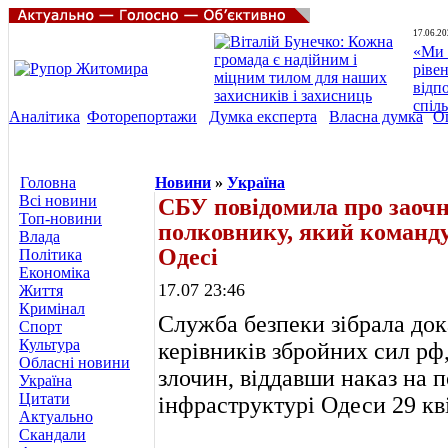
17.06.20
«Ми 
ріве
відп
спіл
Аналітика
Фоторепортажи
Думка експерта
Власна думка
О
Головна
Новини
»
Україна
Всі новини
СБУ повідомила про заочн
Топ-новини
полковнику, який команду
Влада
Одесі
Політика
Економіка
17.07 23:46
Життя
Кримінал
Служба безпеки зібрала дока
Спорт
Культура
керівників збройних сил рф
Обласні новини
злочин, віддавши наказ на п
Україна
Цитати
інфраструктурі Одеси 29 кві
Актуально
Скандали