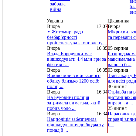
Україна
Цікавинка
Вчора
17:07
Вчора
У Житомирі рада
Мікрохвильов
безбар’єрності
та переваги с
проінспектувала оновлену ...
...
Вчора
16:35
05 серпня
Влада Бородянки має
Розпродаж ма
відшкодувати 4,4 млн грн за
максимальна 
фіктивн ...
вашого б ...
Вчора
16:35
03 серпня
Виключили з військового
Твій лікар у 
обліку близько 1200 осіб:
для всієї род
поліц ...
30 липня
Вчора
16:34
Стрільба на р
На Буковині поліція
дистанціях: 
затримала вимагача, який
вправи та ...
побив чоло ...
25 липня
Вчора
16:34
Парасолька д
Нацполіція забезпечила
справді вплив
відшкодування до бюджету
і ...
понад 8 ...