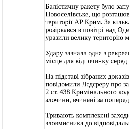
Балістичну ракету було зап
Новоселівське, що розташо
території АР Крим. За кіль
розірвався в повітрі над О
уразили велику територію м
Удару зазнала одна з рекре
місце для відпочинку серед
На підставі зібраних доказі
повідомили Лєдєреру про заоч
2 ст. 438 Кримінального код
злочини, вчинені за попере
Тривають комплексні заход
зловмисника до відповідаль