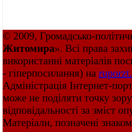
© 2009, Громадсько-політич
Житомира
». Всі права зах
використанні матеріалів пос
- гіперпосилання) на
ruporzt
Адміністрація Інтернет-пор
може не поділяти точку зору 
відповідальності за зміст оп
Матеріали, позначені знако