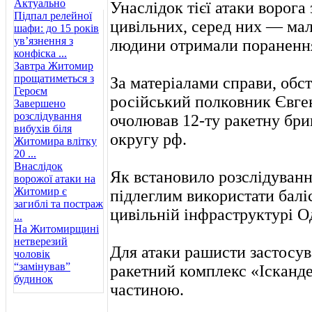
Актуально
Унаслідок тієї атаки ворога
Підпал релейної
цивільних, серед них — мал
шафи: до 15 років
ув’язнення з
людини отримали пораненн
конфіска ...
Завтра Житомир
прощатиметься з
За матеріалами справи, обс
Героєм
російський полковник Євген
Завершено
розслідування
очолював 12-ту ракетну бри
вибухів біля
округу рф.
Житомира влітку
20 ...
Внаслідок
Як встановило розслідування
ворожої атаки на
Житомир є
підлеглим використати балі
загиблі та постраж
цивільній інфраструктурі О
...
На Житомирщині
нетверезий
Для атаки рашисти застосу
чоловік
“замінував”
ракетний комплекс «Ісканд
будинок
частиною.