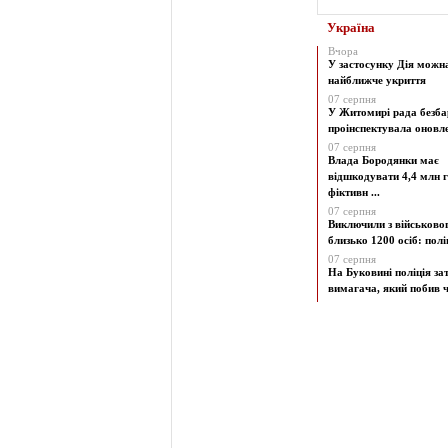
Україна
Вчора
У застосунку Дія можн
найближче укриття
07 серпня
У Житомирі рада безба
проінспектувала оновлен
07 серпня
Влада Бородянки має
відшкодувати 4,4 млн г
фіктивн ...
07 серпня
Виключили з військово
близько 1200 осіб: поліц
07 серпня
На Буковині поліція з
вимагача, який побив чо