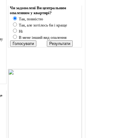
Опитування
Чи задоволені Ви центральним
опаленням у квартирі?
Так, повністю
Так, але хотілось би і краще
Ні
В мене інший вид опалення
му
до