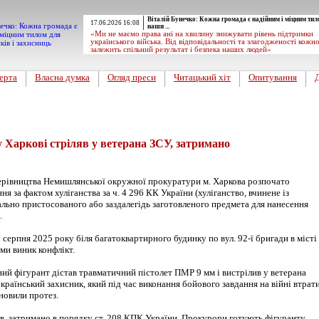
Віталій Бунечко: Кожна громада є надійним і міцним тил
17.06.2026 16:08
наши ...
«Ми не маємо права ані на хвилину знижувати рівень підтримки
українського війська. Від відповідальності та злагодженості кожн
залежить спільний результат і безпека наших людей»
ерта
Власна думка
Огляд преси
Читацький хіт
Опитування
у Харкові стріляв у ветерана ЗСУ, затримано
ерівництва Немишлянської окружної прокуратури м. Харкова розпочато
ня за фактом хуліганства за ч. 4 296 КК України (хуліганство, вчинене із
ально пристосованого або заздалегідь заготовленого предмета для нанесення
.
3 серпня 2025 року біля багатоквартирного будинку по вул. 92-ї бригади в місті
ми виник конфлікт.
ний фігурант дістав травматичний пістолет ПМР 9 мм і вистрілив у ветерана
раїнський захисник, який під час виконання бойового завдання на війні втрат
новили протез.
яв, затримано в порядку ст. 208 КПК України. Прокурори готують фігуранту