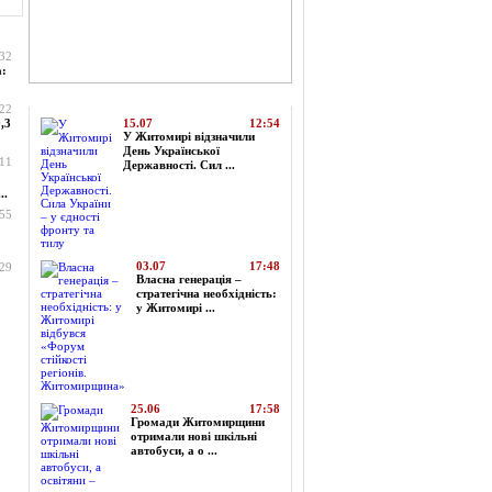
:32
а:
Топ-новини
:22
,3
15.07
12:54
У Житомирі відзначили
День Української
:11
Державності. Сил ...
..
:55
03.07
17:48
:29
Власна генерація –
стратегічна необхідність:
у Житомирі ...
25.06
17:58
Громади Житомирщини
отримали нові шкільні
автобуси, а о ...