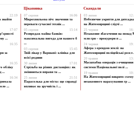
Цікавинка
Скандали
22:19
07 серпня
16:06
03 липня
12
а знайти
Мікрохвильова піч: значення та
Небезпечне укриття для дитсадк
переваги сучасної технік ...
на Житомирщині слідчі ...
17:07
05 серпня
15:14
25 червня
16
р’єрності
Розпродаж майна банків:
Незаконне збагачення на понад 9
у ...
максимальна вигода для вашого б
млн грн – прокурори п ...
...
16:35
24 червня
19
Афера з орендою землі: на
03 серпня
15:45
рн за
Твій лікар у Варшаві: клініка для
Житомирщині поліцейські розсл .
всієї родини
20 травня
13
Масштабна операція з очищення
16:35
30 липня
17:01
го обліку
Стрільба на різних дистанціях: як
системи Національної полі ...
 ...
змінюються вправи та ...
19 травня
10
На Житомирщині викрито схему
16:34
25 липня
21:51
атримала
Парасолька для міста: що справді
незаконного нарахування гр ...
ло ...
впливає на зручність і ...