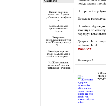
Скандали
повідомлення про пі
Актуально
Потерпілий перебува
Підпал релейної
шафи: до 15 років
ув’язнення з конфіска
Досудове розслідув
...
Примітка: відповідно
Завтра Житомир
прощатиметься з
злочину і не може бу
Героєм
порядку і встановле
Завершено
розслідування вибухів
Джерело: https://rup
біля Житомира влітку
zatrimano.html
20 ...
RuporZT
Внаслідок ворожої
атаки на Житомир є
загиблі та постраж ...
Коментарів: 0
На Житомирщині
нетверезий чоловік
Фоторепортаж
“замінував” будинок
У Жито
«Голос
про діт