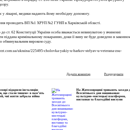
дозру.
є у лікарні, медики надають йому необхідну допомогу.
ання проводить ВП №1 ХРУП №2 ГУНП в Харківській області.
 до ст. 62 Конституції України особа вважається невинуватою у вчиненні
ти піддана кримінальному покаранню, доки її вину не буде доведено в законно
но обвинувальним вироком суду.
orzt.com.ua/ukraina/225495-cholovka-yakiy-u-harkov-strlyav-u-veterana-zsu-
Додати коментар
Роздрукувати
мирі відкрили інсталяцію
На Житомирщині тривають заходи 
и, що стали тишею» в пам’ять
Всесвітнього дня вишиванки:
ей, чиї життя забрала війна
культурно-мистецькі платформи,
виставки та благодійні виступи