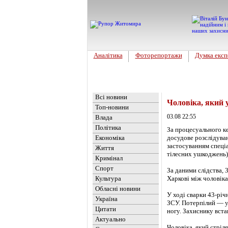
Аналітика
Фоторепортажи
Думка експ
Головна
Новини
»
Україна
Всі новини
Чоловіка, який 
Топ-новини
03.08 22:55
Влада
Політика
За процесуального к
Економіка
досудове розслідуван
застосуванням спеці
Життя
тілесних ушкоджень)
Кримінал
Спорт
За даними слідства, 
Культура
Харкові між чоловіка
Обласні новини
У ході сварки 43-річ
Україна
ЗСУ. Потерпілий — ук
Цитати
ногу. Захиснику вста
Актуально
Чоловіка, який стріл