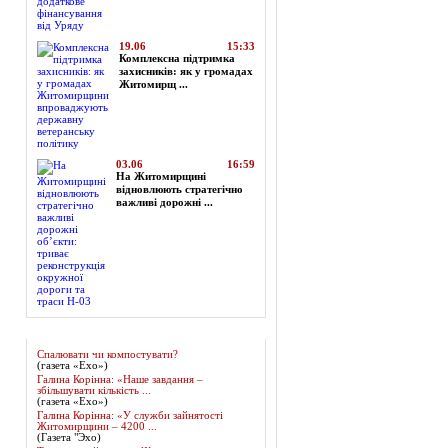
19.06
15:33
Комплексна підтримка
захисників: як у громадах
Житомирщ ...
03.06
16:59
На Житомирщині
відновлюють стратегічно
важливі дорожні ...
Огляд преси
Спалювати чи компостувати?
(газета «Ехо»)
Галина Корінна: «Наше завдання –
збільшувати кількість ...
(газета «Ехо»)
Галина Корінна: «У служби зайнятості
Житомирщини – 4200 ...
(Газета "Эхо)