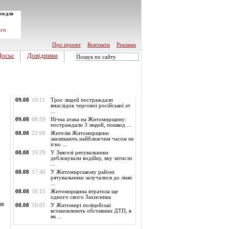
ом для
ого
Про проект
Контакти
Реклама
Досьє
Довідники
Обласні новини
09.08
10:11
Троє людей постраждали
внаслідок чергової російської ат
...
09.08
08:59
Нічна атака на Житомирщину:
постраждали 3 людей, пошкод ...
08.08
22:00
Жителів Житомирщини
закликають найближчим часом не
ігно ...
08.08
19:29
У Звягелі рятувальники
деблокували водійку, яку затисло
...
08.08
17:40
У Житомирському районі
рятувальники залучалися до лікві
...
08.08
16:15
Житомирщина втратила ще
одного свого Захисника
ив
08.08
16:05
У Житомирі поліцейські
встановлюють обставини ДТП, в
як ...