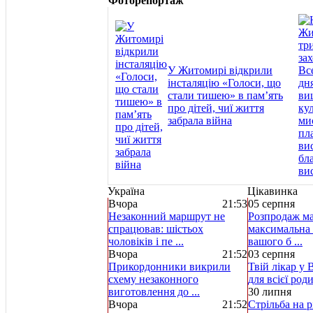
Фоторепортаж
У Житомирі відкрили
інсталяцію «Голоси, що
стали тишею» в пам’ять
про дітей, чиї життя
забрала війна
Україна
Цікавинка
Вчора
21:53
05 серпня
Незаконний маршрут не
Розпродаж ма
спрацював: шістьох
максимальна 
чоловіків і пе ...
вашого б ...
Вчора
21:52
03 серпня
Прикордонники викрили
Твій лікар у 
схему незаконного
для всієї род
виготовлення до ...
30 липня
Вчора
21:52
Стрільба на р