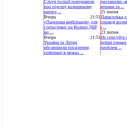
Слідчі поліції повідомили
дистанціях: 
про підозру колишньому
вправи та ...
енерге ...
25 липня
Вчора
21:51
Парасолька д
«Паперова мобілізація» для
справді вплив
статистики: на Волині ДБР
і ...
ви ...
23 липня
Вчора
21:51
Не списуйте ц
Україна та Литва
перші ознаки
обговорили посилення
проблем ...
співпраці в межах ...