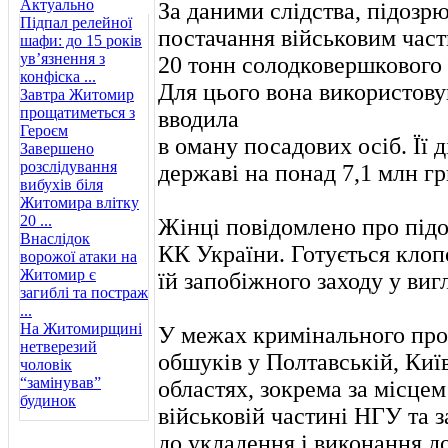
Актуально
За даними слідства, підозр
Підпал релейної
постачання військовим част
шафи: до 15 років
ув’язнення з
20 тонн солодковершкового 
конфіска ...
Для цього вона використову
Завтра Житомир
прощатиметься з
вводила
Героєм
в оману посадових осіб. Її д
Завершено
розслідування
державі на понад 7,1 млн гр
вибухів біля
Житомира влітку
20 ...
Жінці повідомлено про підозру
Внаслідок
КК України. Готується клоп
ворожої атаки на
Житомир є
їй запобіжного заходу у виг
загиблі та постраж
...
На Житомирщині
У межах кримінального про
нетверезий
обшуків у Полтавській, Киї
чоловік
“замінував”
областях, зокрема за місце
будинок
військовій частині НГУ та 
до укладення і виконання д