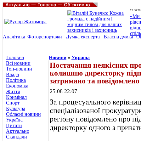
17.06.20
«Ми 
ріве
відп
спіл
Аналітика
Фоторепортажи
Думка експерта
Власна думка
О
Головна
Новини
»
Україна
Всі новини
Постачання неякісних про
Топ-новини
колишню директорку підп
Влада
затримано та повідомлено 
Політика
Економіка
25.08 22:07
Життя
Кримінал
За процесуального керівниц
Спорт
Культура
спеціалізованої прокуратур
Обласні новини
регіону повідомлено про пі
Україна
Цитати
директорку одного з приват
Актуально
Скандали