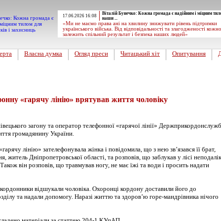
Віталій Бунечко: Кожна громада є надійним і міцним тил
17.06.2026 16:08
наши ...
«Ми не маємо права ані на хвилину знижувати рівень підтримки
українського війська. Від відповідальності та злагодженості кожн
залежить спільний результат і безпека наших людей»
ерта
Власна думка
Огляд преси
Читацький хіт
Опитування
фонну «гарячу лінію» врятував життя чоловіку
вецького загону та оператор телефонної «гарячої лінії» Держприкордонслуж
иття громадянину України.
гарячу лінію» зателефонувала жінка і повідомила, що з нею зв’язався її брат,
, житель Дніпропетровської області, та розповів, що заблукав у лісі неподалі
Також він розповів, що травмував ногу, не має їжі та води і просить надати
икордонники відшукали чоловіка. Охоронці кордону доставили його до
зділу та надали допомогу. Наразі життю та здоров’ю горе-мандрівника нічого
кладено матеріали за статтею 204-1 КУпАП.