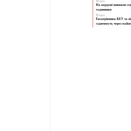
Вчора
На кордоні виявили ст
годинники
Вчора
Екскерівника КЕУ та п
судитимуть через майже 