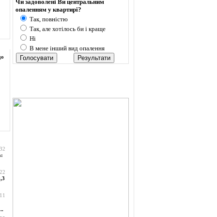
Чи задоволені Ви центральним
опаленням у квартирі?
Так, повністю
Так, але хотілось би і краще
Ні
В мене інший вид опалення
до
:32
а:
:22
,3
:11
..