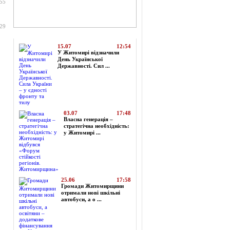
:55
:29
Топ-новини
15.07
12:54
У Житомирі відзначили
День Української
Державності. Сил ...
03.07
17:48
Власна генерація –
стратегічна необхідність:
у Житомирі ...
25.06
17:58
Громади Житомирщини
отримали нові шкільні
автобуси, а о ...