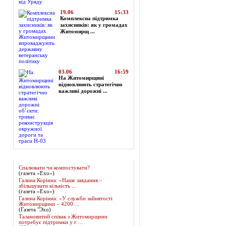
19.06
15:33
Комплексна підтримка
захисників: як у громадах
Житомирщ ...
03.06
16:59
На Житомирщині
відновлюють стратегічно
важливі дорожні ...
Огляд преси
Спалювати чи компостувати?
(газета «Ехо»)
Галина Корінна: «Наше завдання –
збільшувати кількість ...
(газета «Ехо»)
Галина Корінна: «У служби зайнятості
Житомирщини – 4200 ...
(Газета "Эхо)
Талановитий співак з Житомирщини
потребує підтримки у г ...