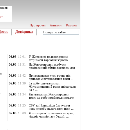
ом для
ого
Про проект
Контакти
Реклама
Досьє
Довідники
Обласні новини
06.08
12:01
У Житомирі правоохоронці
затримали торговця зброєю
06.08
11:51
На Житомирщині відбувся
професійний обмін досвідом для
...
би
06.08
11:42
Привласнював чужі гроші під
приводом встановлення вікон ...
06.08
11:39
За добу рятувальники
Житомирщини 5 разів виїжджали
на г ...
к
06.08
11:34
Рятувальники Житомирщини
тричі за добу прибирали повале
...
06.08
11:25
СБУ та Нацполіція блокували
нову спробу налагодити підп ...
06.08
10:09
Житомирські триатлети – серед
лідерів чемпіонату Україн ...
Опитування