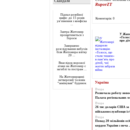
Скандали
RuporZT
Актуально
Підпал релейної
шафи: до 15 років
Коментарів: 0
ув’язнення з конфіска
...
Фоторепортаж
Завтра Житомир
У Жито
прощатиметься з
«Голос
Героєм
про діт
Завершено
розслідування вибухів
біля Житомира влітку
20 ...
Внаслідок ворожої
атаки на Житомир є
загиблі та постраж ...
На Житомирщині
нетверезий чоловік
Україна
“замінував” будинок
Вчора
Розпочала роботу ново
Палата регіональних мо
Вчора
26 тис доларів США за
військовослужбовця із б
Вчора
Понад 20 мільйонів осі
кордон України з поча ..