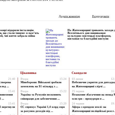
Додати коментар
Роздрукувати
мирі відкрили інсталяцію
На Житомирщині тривають заходи 
и, що стали тишею» в пам’ять
Всесвітнього дня вишиванки:
ей, чиї життя забрала війна
культурно-мистецькі платформи,
виставки та благодійні виступи
Цікавинка
Скандали
21:40
Вчора
15:24
03 липня
12
створена
Міноборони: Військові зробили
Небезпечне укриття для дитсадк
лод ...
замовлень на $1 мільярд з ...
на Житомирщині слідчі ...
15:41
Вчора
15:22
25 червня
16
 вивезення
Україна та Румунія посилюють
Незаконне збагачення на понад 9
 ...
співпрацю для забезпечення ...
млн грн – прокурори п ...
15:41
Вчора
15:20
24 червня
19
б перетнули
ЄС спрямує Україні 1,4 млрд євро
Афера з орендою землі: на
.
за рахунок доходів від ...
Житомирщині поліцейські розсл .