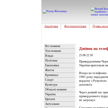
Аналітика
Фоторепортажи
Думка експ
Головна
Новини
»
Україна
Всі новини
Дзвінок на теле
Топ-новини
25.08 22:18
Влада
Політика
Прикордонники Черні
Економіка
України врятували ж
Життя
Вчора на телефонну «
Кримінал
1991 року народження
Спорт
кордону з Румунією. 
Культура
допомогу.
Обласні новини
Через деякий час пр
Україна
прикордонного підро
Цитати
не загрожує.
Актуально
Стосовно чоловіка с