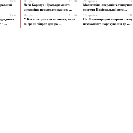
15:40
Вчора
15:18
20 травня
13
аровинні
Леся Карнаух: Громади мають
Масштабна операція з очищення
активніше працювати над роз ...
системи Національної полі ...
15:40
Вчора
15:14
19 травня
10
ідрядника
У Києві затримали чоловіка, який
На Житомирщині викрито схему
4 ...
за гроші збирав для ро ...
незаконного нарахування гр ...