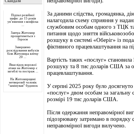
неправомірної вигоди).
Скандали
Актуально
За даними слідства, громадянка, ді
Підпал релейної
шафи: до 15 років
налагодила схему сприяння у надан
ув’язнення з конфіска
...
службовим особам одного з ТЦК та
питання щодо зняття військовозобов
Завтра Житомир
прощатиметься з
розшуку в системі «Оберіг» із по
Героєм
фіктивного працевлаштування на п
Завершено
розслідування вибухів
біля Житомира влітку
20 ...
Вартість таких «послуг» становила 
Внаслідок ворожої
розшуку та 8 тис доларів США за
атаки на Житомир є
загиблі та постраж ...
працевлаштування.
На Житомирщині
нетверезий чоловік
У серпні 2025 року було досягнут
“замінував” будинок
«послуг» двом особам за загальну 
розмірі 19 тис доларів США.
Після одержання неправомірної ви
підозрювану затримано в порядку с
неправомірної вигоди вилучено.