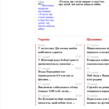
«Голоси, що стали тишею» в пам’ять
про дітей, чиї життя забрала війна
Україна
Цікавинка
Вчора
22:19
07 серпня
У застосунку Дія можна знайти
Мікрохвильова пі
найближче укриття
переваги сучасної 
07 серпня
17:07
05 серпня
У Житомирі рада безбар’єрності
Розпродаж майна 
проінспектувала оновлену ...
максимальна виг
...
07 серпня
16:35
Влада Бородянки має
03 серпня
відшкодувати 4,4 млн грн за
Твій лікар у Варш
фіктивн ...
всієї родини
07 серпня
16:35
30 липня
Виключили з військового обліку
Стрільба на різни
близько 1200 осіб: поліц ...
змінюються вправи
07 серпня
16:34
25 липня
На Буковині поліція затримала
Парасолька для м
вимагача, який побив чоло ...
впливає на зручніст