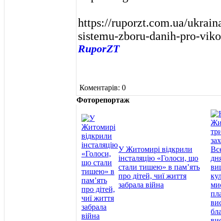
https://ruporzt.com.ua/ukrai
sistemu-zboru-danih-pro-vik
RuporZT
Коментарів: 0
Фоторепортаж
У Житомирі відкрили
інсталяцію «Голоси, що
стали тишею» в пам’ять
про дітей, чиї життя
забрала війна