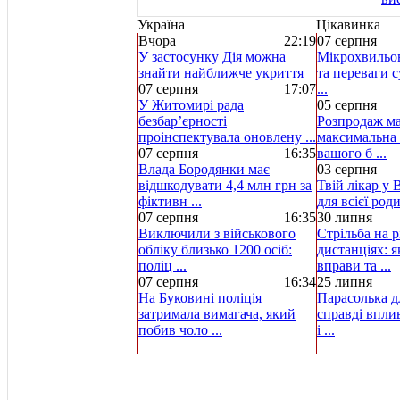
Україна
Цікавинка
Вчора
22:19
07 серпня
У застосунку Дія можна
Мікрохвильов
знайти найближче укриття
та переваги с
07 серпня
17:07
...
У Житомирі рада
05 серпня
безбар’єрності
Розпродаж ма
проінспектувала оновлену ...
максимальна 
07 серпня
16:35
вашого б ...
Влада Бородянки має
03 серпня
відшкодувати 4,4 млн грн за
Твій лікар у 
фіктивн ...
для всієї род
07 серпня
16:35
30 липня
Виключили з військового
Стрільба на р
обліку близько 1200 осіб:
дистанціях: 
поліц ...
вправи та ...
07 серпня
16:34
25 липня
На Буковині поліція
Парасолька д
затримала вимагача, який
справді вплив
побив чоло ...
і ...