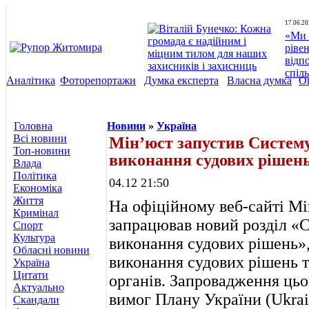
17.06.20
«Ми 
ріве
відп
спіл
Аналітика
Фоторепортажи
Думка експерта
Власна думка
О
Головна
Новини
»
Україна
Всі новини
Мін’юст запустив Систему
Топ-новини
виконання судових рішен
Влада
Політика
04.12 21:50
Економіка
Життя
На офіційному веб-сайті Мі
Кримінал
запрацював новий розділ «
Спорт
Культура
виконання судових рішень»,
Обласні новини
виконання судових рішень 
Україна
Цитати
органів. Запровадження цьо
Актуально
вимог Плану України (Ukrain
Скандали