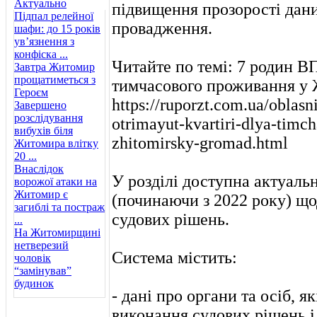
Актуально
підвищення прозорості дани
Підпал релейної
провадження.
шафи: до 15 років
ув’язнення з
конфіска ...
Читайте по темі: 7 родин 
Завтра Житомир
прощатиметься з
тимчасового проживання у 
Героєм
https://ruporzt.com.ua/oblas
Завершено
розслідування
otrimayut-kvartiri-dlya-timc
вибухів біля
zhitomirsky-gromad.html
Житомира влітку
20 ...
Внаслідок
У розділі доступна актуальн
ворожої атаки на
Житомир є
(починаючи з 2022 року) щ
загиблі та постраж
судових рішень.
...
На Житомирщині
нетверезий
Система містить:
чоловік
“замінував”
будинок
- дані про органи та осіб, 
виконання судових рішень і